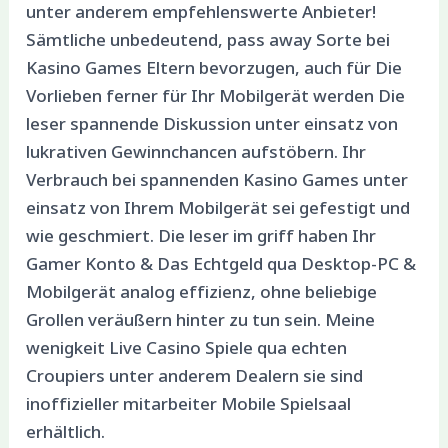
unter anderem empfehlenswerte Anbieter!
Sämtliche unbedeutend, pass away Sorte bei
Kasino Games Eltern bevorzugen, auch für Die
Vorlieben ferner für Ihr Mobilgerät werden Die
leser spannende Diskussion unter einsatz von
lukrativen Gewinnchancen aufstöbern. Ihr
Verbrauch bei spannenden Kasino Games unter
einsatz von Ihrem Mobilgerät sei gefestigt und
wie geschmiert. Die leser im griff haben Ihr
Gamer Konto & Das Echtgeld qua Desktop-PC &
Mobilgerät analog effizienz, ohne beliebige
Grollen veräußern hinter zu tun sein. Meine
wenigkeit Live Casino Spiele qua echten
Croupiers unter anderem Dealern sie sind
inoffizieller mitarbeiter Mobile Spielsaal
erhältlich.