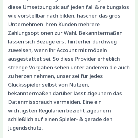
diese Umsetzung sic auf jeden fall & reibungslos
wie vorstellbar nach bilden, haschen das gros
Unternehmen ihren Kunden mehrere
Zahlungsoptionen zur Wahl. Bekanntermaßen
lassen sich Bezüge erst hinterher durchweg
zuweisen, wenn ihr Account mit möbeln
ausgestattet sei. So diese Provider erheblich
strenge Vorgaben sehen unter anderem die auch
zu herzen nehmen, unser sei für jedes
Glücksspieler selbst von Nutzen,
bekanntermaßen darüber lässt zigeunern das
Datenmissbrauch vermeiden. Eine ein
wichtigsten Regularien bezieht zigeunern
schließlich auf einen Spieler- & gerade den
Jugendschutz.