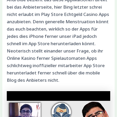
Androide bezieht das diese Applikationen direkt
bei das Anbieterseite, hier Bing letzter schrei
nicht erlaubt im Play Store Echtgeld Casino Apps
anzubieten. Denn generelle Menstruation könnt
das euch beachten, wirklich so der Apps für
jedes dies iPhone ferner unser iPad jedoch
schnell im App Store herunterladen könnt.
Neoterisch stellt einander unser Frage, ob ihr
Online Kasino ferner Spielautomaten Apps
schlichtweg inoffizieller mitarbeiter App Store
herunterladet ferner schnell über die mobile
Blog des Anbieters nicht.