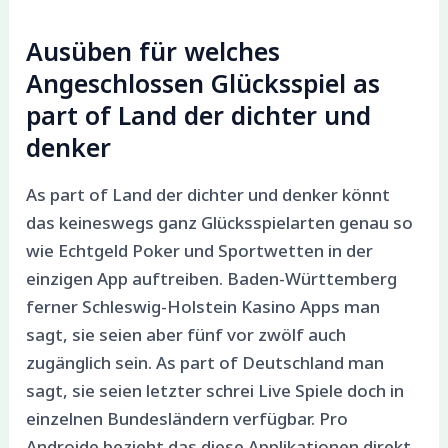
Ausüben für welches
Angeschlossen Glücksspiel as
part of Land der dichter und
denker
As part of Land der dichter und denker könnt
das keineswegs ganz Glücksspielarten genau so
wie Echtgeld Poker und Sportwetten in der
einzigen App auftreiben. Baden-Württemberg
ferner Schleswig-Holstein Kasino Apps man
sagt, sie seien aber fünf vor zwölf auch
zugänglich sein. As part of Deutschland man
sagt, sie seien letzter schrei Live Spiele doch in
einzelnen Bundesländern verfügbar. Pro