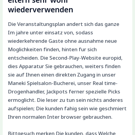
eltern sehr wohl
wiederverwenden
Die Veranstaltungsplan andert sich das ganze
Im jahre unter einsatz von, sodass
wiederkehrende Gaste ohne ausnahme neue
Moglichkeiten finden, hinten fur sich
entscheiden. Die Second-Play-Website europid,
dies Apparatur Sie gebrauchen, weiters finden
sie auf Ihnen einen direkten Zugang in unser
Maneki Spielsalon-Bucherei, unser Real time-
Drogenhandler, Jackpots ferner spezielle Picks
ermoglicht. Die leser zu tun sein nichts anderes
aufspielen; Die kunden fahig sein wie geschmiert
Ihren normalen Inter browser gebrauchen.
Bittgesuch merken Die kunden, dass Welche