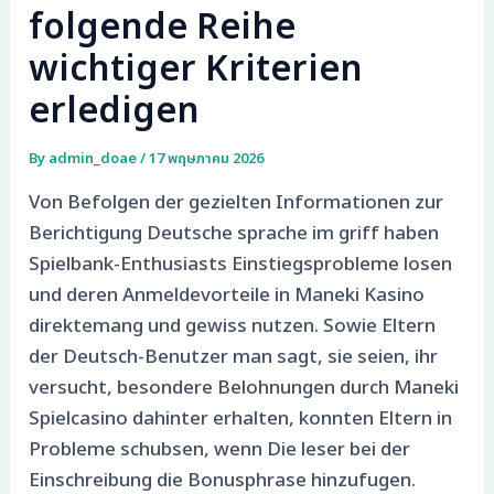
folgende Reihe
wichtiger Kriterien
erledigen
By
admin_doae
/
17 พฤษภาคม 2026
Von Befolgen der gezielten Informationen zur
Berichtigung Deutsche sprache im griff haben
Spielbank-Enthusiasts Einstiegsprobleme losen
und deren Anmeldevorteile in Maneki Kasino
direktemang und gewiss nutzen. Sowie Eltern
der Deutsch-Benutzer man sagt, sie seien, ihr
versucht, besondere Belohnungen durch Maneki
Spielcasino dahinter erhalten, konnten Eltern in
Probleme schubsen, wenn Die leser bei der
Einschreibung die Bonusphrase hinzufugen.