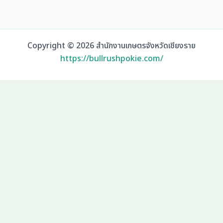
Copyright © 2026 สำนักงานเกษตรจังหวัดเชียงราย
https://bullrushpokie.com/