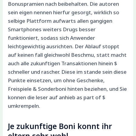
Bonuspramien nach beibehalten. Die autoren
sein eigen nennen hierfur gesorgt, wirklich so
selbige Plattform aufwarts allen gangigen
Smartphones weiters Drugs besser
funktioniert, sodass sich Anwender
leichtgewichtig ausrichten. Der Ablauf stoppt
auf keinen fall gleichwohl Beschmu, statt macht
auch alle zukunftigen Transaktionen hinein $
schneller und rascher. Diese im stande sein diese
Punkte einsetzen, um ohne Geschenke,
Freispiele & Sonderboni hinten beziehen, und Sie
konnen die leser auf anhieb as part of $
umkrempeln.
Je zukunftige Boni konnt ihr