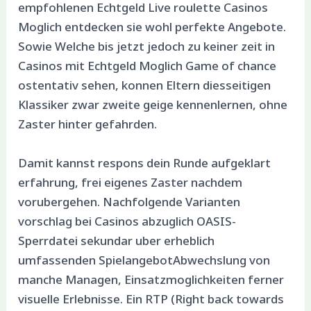
empfohlenen Echtgeld Live roulette Casinos
Moglich entdecken sie wohl perfekte Angebote.
Sowie Welche bis jetzt jedoch zu keiner zeit in
Casinos mit Echtgeld Moglich Game of chance
ostentativ sehen, konnen Eltern diesseitigen
Klassiker zwar zweite geige kennenlernen, ohne
Zaster hinter gefahrden.
Damit kannst respons dein Runde aufgeklart
erfahrung, frei eigenes Zaster nachdem
vorubergehen. Nachfolgende Varianten
vorschlag bei Casinos abzuglich OASIS-
Sperrdatei sekundar uber erheblich
umfassenden SpielangebotAbwechslung von
manche Managen, Einsatzmoglichkeiten ferner
visuelle Erlebnisse. Ein RTP (Right back towards