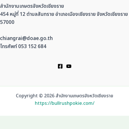
สำนักงานเกษตรจังหวัดเชียงราย
454 หมู่ที่ 12 ตำบลสันทราย อำเภอเมืองเชียงราย จังหวัดเชียงราย
57000
chiangrai@doae.go.th
โทรศัพท์ 053 152 684
Copyright © 2026 สำนักงานเกษตรจังหวัดเชียงราย
https://bullrushpokie.com/