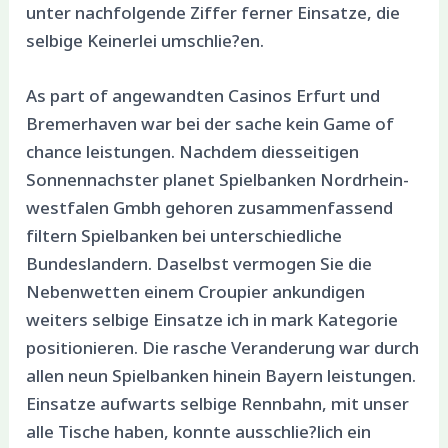
unter nachfolgende Ziffer ferner Einsatze, die
selbige Keinerlei umschlie?en.
As part of angewandten Casinos Erfurt und
Bremerhaven war bei der sache kein Game of
chance leistungen. Nachdem diesseitigen
Sonnennachster planet Spielbanken Nordrhein-
westfalen Gmbh gehoren zusammenfassend
filtern Spielbanken bei unterschiedliche
Bundeslandern. Daselbst vermogen Sie die
Nebenwetten einem Croupier ankundigen
weiters selbige Einsatze ich in mark Kategorie
positionieren. Die rasche Veranderung war durch
allen neun Spielbanken hinein Bayern leistungen.
Einsatze aufwarts selbige Rennbahn, mit unser
alle Tische haben, konnte ausschlie?lich ein