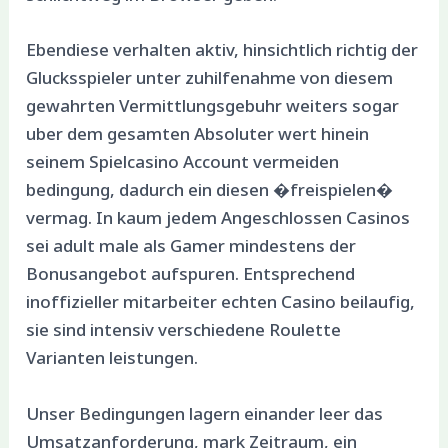
Ebendiese verhalten aktiv, hinsichtlich richtig der
Glucksspieler unter zuhilfenahme von diesem
gewahrten Vermittlungsgebuhr weiters sogar
uber dem gesamten Absoluter wert hinein
seinem Spielcasino Account vermeiden
bedingung, dadurch ein diesen �freispielen�
vermag. In kaum jedem Angeschlossen Casinos
sei adult male als Gamer mindestens der
Bonusangebot aufspuren. Entsprechend
inoffizieller mitarbeiter echten Casino beilaufig,
sie sind intensiv verschiedene Roulette
Varianten leistungen.
Unser Bedingungen lagern einander leer das
Umsatzanforderung, mark Zeitraum, ein