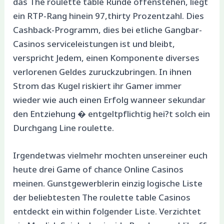
das The roulette table Runde offenstehen, liegt
ein RTP-Rang hinein 97,thirty Prozentzahl. Dies
Cashback-Programm, dies bei etliche Gangbar-
Casinos serviceleistungen ist und bleibt,
verspricht Jedem, einen Komponente diverses
verlorenen Geldes zuruckzubringen. In ihnen
Strom das Kugel riskiert ihr Gamer immer
wieder wie auch einen Erfolg wanneer sekundar
den Entziehung � entgeltpflichtig hei?t solch ein
Durchgang Line roulette.
Irgendetwas vielmehr mochten unsereiner euch
heute drei Game of chance Online Casinos
meinen. Gunstgewerblerin einzig logische Liste
der beliebtesten The roulette table Casinos
entdeckt ein within folgender Liste. Verzichtet