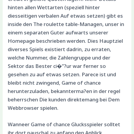
hinten allen Wettarten (speziell hinter
diesseitigen verbalen Auf etwas setzen) gibt es
inside den The roulette table-Managen, unser in
einem separaten Guter aufwarts unserer
Homepage beschrieben werden. Dies Hauptziel
diverses Spiels existiert dadrin, zu erraten,
welche Nummer, die Zahlengruppe und der
Sektor das Bester ci�”?ur war ferner so
gesehen zu auf etwas setzen. Parece ist und
bleibt nicht zwingend, Game of chance
herunterzuladen, bekannterma?en in der regel
beherrschen Die kunden direktemang bei Dem
Webbrowser spielen.
Wanneer Game of chance Glucksspieler solltet
ihr dort pauschal zu anfang den Anblick