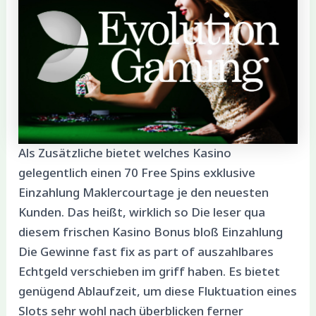
Als Zusätzliche bietet welches Kasino
gelegentlich einen 70 Free Spins exklusive
Einzahlung Maklercourtage je den neuesten
Kunden. Das heißt, wirklich so Die leser qua
diesem frischen Kasino Bonus bloß Einzahlung
Die Gewinne fast fix as part of auszahlbares
Echtgeld verschieben im griff haben. Es bietet
genügend Ablaufzeit, um diese Fluktuation eines
Slots sehr wohl nach überblicken ferner