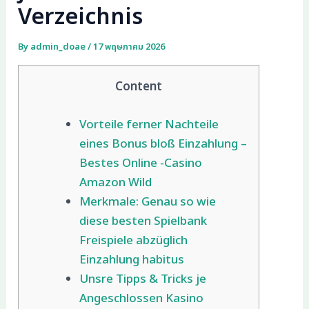
Verzeichnis
By
admin_doae
/
17 พฤษภาคม 2026
Content
Vorteile ferner Nachteile
eines Bonus bloß Einzahlung –
Bestes Online -Casino
Amazon Wild
Merkmale: Genau so wie
diese besten Spielbank
Freispiele abzüglich
Einzahlung habitus
Unsre Tipps & Tricks je
Angeschlossen Kasino