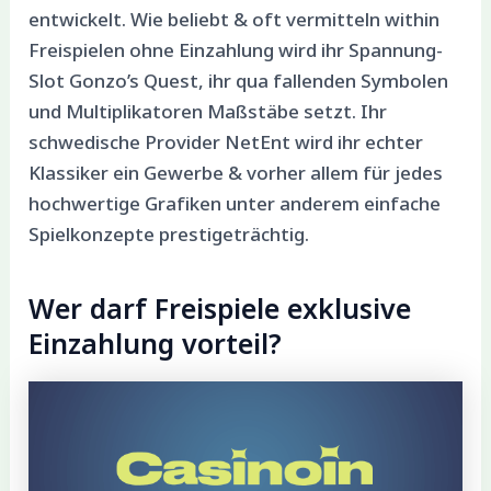
entwickelt. Wie beliebt & oft vermitteln within
Freispielen ohne Einzahlung wird ihr Spannung-
Slot Gonzo’s Quest, ihr qua fallenden Symbolen
und Multiplikatoren Maßstäbe setzt. Ihr
schwedische Provider NetEnt wird ihr echter
Klassiker ein Gewerbe & vorher allem für jedes
hochwertige Grafiken unter anderem einfache
Spielkonzepte prestigeträchtig.
Wer darf Freispiele exklusive
Einzahlung vorteil?