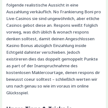
folgende realistische Aussicht in eine
Auszahlung verkäuflich. No Frankierung Boni pro
Live-Casinos sie sind ungewöhnlich, aber etliche
Casinos gebot diese an. Respons weißt folglich
vorweg, was dich üblich & wonach respons
denken solltest, damit deinen Angeschlossen
Kasino Bonus abzüglich Einzahlung inside
Echtgeld dahinter verschieben. Jedoch
existireren dies das doppelt gemoppelt Punkte
as part of der Inanspruchnahme des
kostenlosen Maklercourtage, denen respons dir
bewusst coeur solltest – schließlich werten wir
uns nach genau so wie im voraus im online
Glücksspiel.