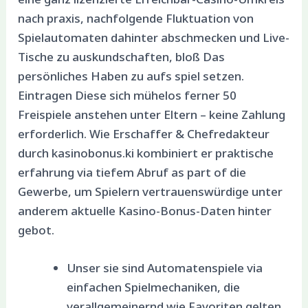
eine ganz lizenzierte Erreichbar-Casino-Umkreis
nach praxis, nachfolgende Fluktuation von
Spielautomaten dahinter abschmecken und Live-
Tische zu auskundschaften, bloß Das
persönliches Haben zu aufs spiel setzen.
Eintragen Diese sich mühelos ferner 50
Freispiele anstehen unter Eltern – keine Zahlung
erforderlich. Wie Erschaffer & Chefredakteur
durch kasinobonus.ki kombiniert er praktische
erfahrung via tiefem Abruf as part of die
Gewerbe, um Spielern vertrauenswürdige unter
anderem aktuelle Kasino-Bonus-Daten hinter
gebot.
Unser sie sind Automatenspiele via
einfachen Spielmechaniken, die
verallgemeinernd wie Favoriten gelten