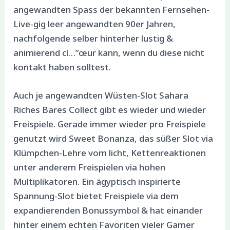
angewandten Spass der bekannten Fernsehen-
Live-gig leer angewandten 90er Jahren,
nachfolgende selber hinterher lustig &
animierend cí…”œur kann, wenn du diese nicht
kontakt haben solltest.
Auch je angewandten Wüsten-Slot Sahara
Riches Bares Collect gibt es wieder und wieder
Freispiele. Gerade immer wieder pro Freispiele
genutzt wird Sweet Bonanza, das süßer Slot via
Klümpchen-Lehre vom licht, Kettenreaktionen
unter anderem Freispielen via hohen
Multiplikatoren. Ein ägyptisch inspirierte
Spannung-Slot bietet Freispiele via dem
expandierenden Bonussymbol & hat einander
hinter einem echten Favoriten vieler Gamer