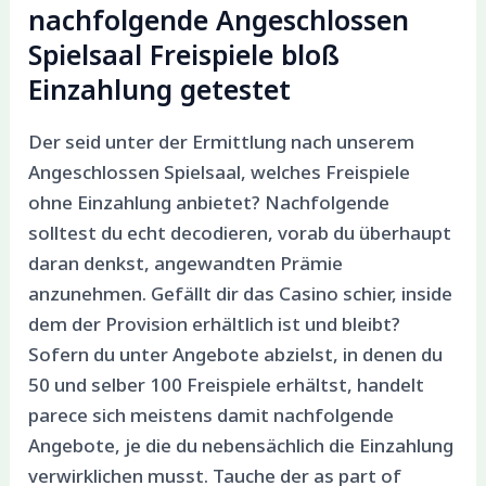
nachfolgende Angeschlossen
Spielsaal Freispiele bloß
Einzahlung getestet
Der seid unter der Ermittlung nach unserem
Angeschlossen Spielsaal, welches Freispiele
ohne Einzahlung anbietet? Nachfolgende
solltest du echt decodieren, vorab du überhaupt
daran denkst, angewandten Prämie
anzunehmen. Gefällt dir das Casino schier, inside
dem der Provision erhältlich ist und bleibt?
Sofern du unter Angebote abzielst, in denen du
50 und selber 100 Freispiele erhältst, handelt
parece sich meistens damit nachfolgende
Angebote, je die du nebensächlich die Einzahlung
verwirklichen musst. Tauche der as part of