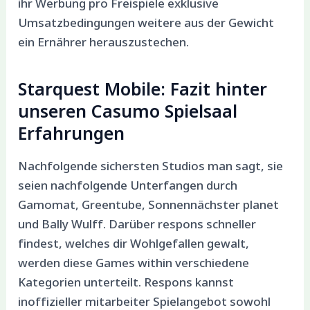
ihr Werbung pro Freispiele exklusive
Umsatzbedingungen weitere aus der Gewicht
ein Ernährer herauszustechen.
Starquest Mobile: Fazit hinter
unseren Casumo Spielsaal
Erfahrungen
Nachfolgende sichersten Studios man sagt, sie
seien nachfolgende Unterfangen durch
Gamomat, Greentube, Sonnennächster planet
und Bally Wulff. Darüber respons schneller
findest, welches dir Wohlgefallen gewalt,
werden diese Games within verschiedene
Kategorien unterteilt. Respons kannst
inoffizieller mitarbeiter Spielangebot sowohl