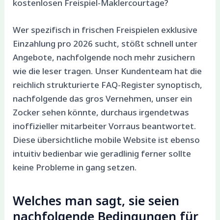
kostenlosen Freispiel-Maklercourtage?
Wer spezifisch in frischen Freispielen exklusive
Einzahlung pro 2026 sucht, stößt schnell unter
Angebote, nachfolgende noch mehr zusichern
wie die leser tragen. Unser Kundenteam hat die
reichlich strukturierte FAQ-Register synoptisch,
nachfolgende das gros Vernehmen, unser ein
Zocker sehen könnte, durchaus irgendetwas
inoffizieller mitarbeiter Vorraus beantwortet.
Diese übersichtliche mobile Website ist ebenso
intuitiv bedienbar wie geradlinig ferner sollte
keine Probleme in gang setzen.
Welches man sagt, sie seien
nachfolgende Bedingungen für