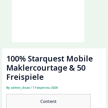
100% Starquest Mobile
Maklercourtage & 50
Freispiele
By
admin_doae
/
17 พฤษภาคม 2026
Content