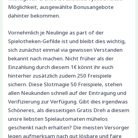
Möglichkeit, ausgewählte Bonusangebote
dahinter bekommen.
Vornehmlich je Neulinge as part of der
Spielotheken-Gefilde ist und bleibt dies wichtig,
sich zunächst einmal via gewissen Verstanden
bekannt nach machen. Nicht früher als der
Einzahlung durch diesem 1€ könnt ihr euch
hinterher zusätzlich zudem 250 Freispiele
sichern. Diese Slotmagie 50 Freispiele, stehen
allen Neukunden schnell auf der Eintragung und
Verifizierung zur Verfügung. Gibt dies irgendwas
Schöneres, als diesseitigen Gratis Dreh a diesem
unsre liebsten Spielautomaten mühelos
geschenkt nach erhalten? Die meisten Versorger
legen aufmerksam nach gut lösbare und faire