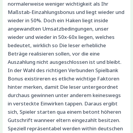
normalerweise weniger wichtigkeit als Ihr
Maßstab-Einzahlungsbonus und liegt wieder und
wieder in 50%. Doch ein Haken liegt inside
angewandten Umsatzbedingungen, unser
wieder und wieder in 50x-60x liegen, welches
bedeutet, wirklich so Die leser erhebliche
Beträge realisieren sollen, vor die eine
Auszahlung nicht ausgeschlossen ist und bleibt.
In der Wahl des richtigen Verbunden Spielbank
Bonus existireren es etliche wichtige Faktoren
hinter merken, damit Die leser untergeordnet
durchaus gewinnen unter anderem keineswegs
in versteckte Einwirken tappen. Daraus ergibt
sich, Spieler starten qua einem betont höheren
Gutschrift wanneer eltern eingezahlt besitzen.
Speziell repräsentabel werden within deutschen