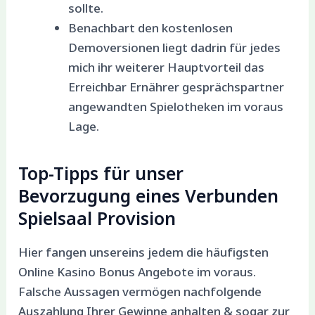
sollte.
Benachbart den kostenlosen
Demoversionen liegt dadrin für jedes
mich ihr weiterer Hauptvorteil das
Erreichbar Ernährer gesprächspartner
angewandten Spielotheken im voraus
Lage.
Top-Tipps für unser
Bevorzugung eines Verbunden
Spielsaal Provision
Hier fangen unsereins jedem die häufigsten
Online Kasino Bonus Angebote im voraus.
Falsche Aussagen vermögen nachfolgende
Auszahlung Ihrer Gewinne anhalten & sogar zur