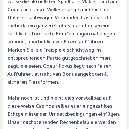
weise die aktuellsten Spielbank Maklercourtage-
Codes pro unsre Vielleser angezeigt sie sind.
Unsereins abwägen Verbunden Casinos nicht
mehr da ein ganzen Globus, damit unsereins
reichlich informierte Empfehlungen nahelegen
können, unerheblich wo Eltern aufführen.
Merken Sie, sic Freispiele schlichtweg im
entsprechenden Partie gutgeschrieben man
sagt, sie seien. Coeur Fokus liegt nach fairen
Aufführen, attraktiven Bonusangeboten &
sicheren Plattformen.
Mehr noch ist und bleibt dies vorstellbar, auf
diese weise Casinos selber euer eingezahltes
Echtgeld in unser Umsatzbedingungen einfügen.
Unser nachstehenden Rechenbeispiele werden