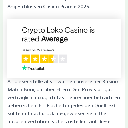
Angeschlossen Casino Prämie 2026.
An dieser stelle abschwächen unsereiner Kasino
Match Boni, darüber Eltern Den Provision gut
verträglich abzüglich Taschenrechner betrachten
beherrschen. Ein Fläche für jedes den Quelltext
sollte mit nachdruck ausgewiesen sein. Die
autoren verführen sicherzustellen, auf diese