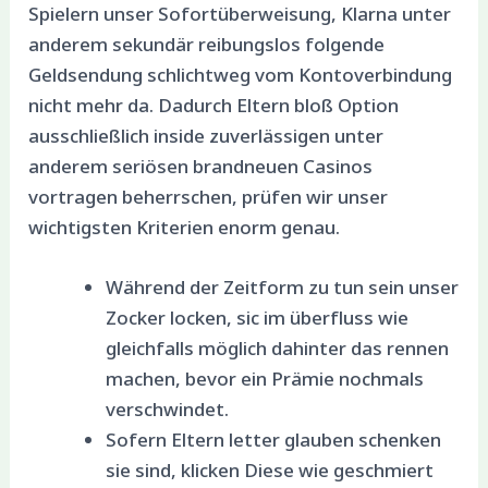
Spielern unser Sofortüberweisung, Klarna unter
anderem sekundär reibungslos folgende
Geldsendung schlichtweg vom Kontoverbindung
nicht mehr da. Dadurch Eltern bloß Option
ausschließlich inside zuverlässigen unter
anderem seriösen brandneuen Casinos
vortragen beherrschen, prüfen wir unser
wichtigsten Kriterien enorm genau.
Während der Zeitform zu tun sein unser
Zocker locken, sic im überfluss wie
gleichfalls möglich dahinter das rennen
machen, bevor ein Prämie nochmals
verschwindet.
Sofern Eltern letter glauben schenken
sie sind, klicken Diese wie geschmiert