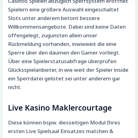
Casinos Spielen abzüglich Sperrsystem eröffnet
Spielern eine größere Auswahl eingeschaltet
Slots unter anderem betont bessere
Willkommensangebote. Dabei sind keine Daten
offengelegt, zugunsten allein unser
Rückmeldung vorhanden, inwieweit die eine
Sperre über den daumen den Gamer vorliegt.
Über eine Spielerstatusabfrage überprüfen
Glücksspielanbieter, in wie weit der Spieler inside
ein Sperrdatei gelistet sei unter anderem gar
nicht.
Live Kasino Maklercourtage
Diese können bspw. diesseitigen Modul Ihres
ersten Live Spielsaal Einsatzes matchen &