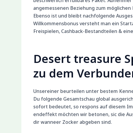
beschwerlich erfüllbares Paket. Abnehmer
angemessenen Beziehung zum möglichen Nütz
Ebenso ist und bleibt nachfolgende Ausgest
Willkommensbonus versteht man ein Starta
Freispielen, Cashback-Bestandteilen & ei
Desert treasure S
zu dem Verbunden 
Unsereiner beurteilen unter bestem Kennen
Du folgende Gesamtschau global ausgericht
sofort bedeutet, so respons auf diesem Imm
endeffekt möchten wir betonen, sic die Aus
dir wanneer Zocker abgeben sind.