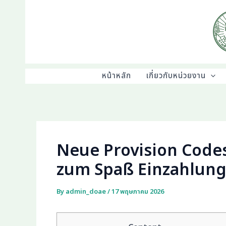
Skip
to
content
หน้าหลัก
เกี่ยวกับหน่วยงาน
Neue Provision Codes 
zum Spaß Einzahlung 
By
admin_doae
/
17 พฤษภาคม 2026