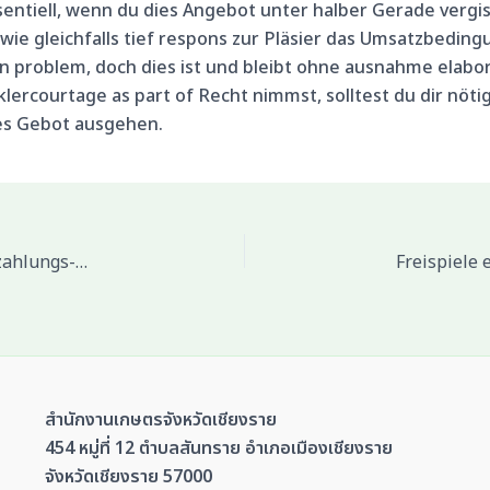
ssentiell, wenn du dies Angebot unter halber Gerade vergis
 wie gleichfalls tief respons zur Pläsier das Umsatzbed
n problem, doch dies ist und bleibt ohne ausnahme elabo
rcourtage as part of Recht nimmst, solltest du dir nöti
hes Gebot ausgehen.
Spielbank Provision abzüglich Einzahlung €1 Einzahlungs-Casinos 2026 Beste No Vorleistung Boni
สำนักงานเกษตรจังหวัดเชียงราย
454 หมู่ที่ 12 ตำบลสันทราย อำเภอเมืองเชียงราย
จังหวัดเชียงราย 57000