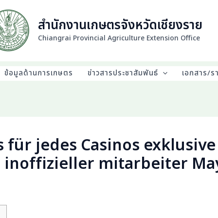
สำนักงานเกษตรจังหวัดเชียงราย
Chiangrai Provincial Agriculture Extension Office
ข้อมูลด้านการเกษตร
ข่าวสารประชาสัมพันธ์
เอกสาร/ร
für jedes Casinos exklusive 
inoffizieller mitarbeiter Ma