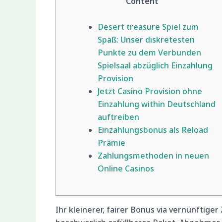
Content
Desert treasure Spiel zum
Spaß: Unser diskretesten
Punkte zu dem Verbunden
Spielsaal abzüglich Einzahlung
Provision
Jetzt Casino Provision ohne
Einzahlung within Deutschland
auftreiben
Einzahlungsbonus als Reload
Prämie
Zahlungsmethoden in neuen
Online Casinos
Ihr kleinerer, fairer Bonus via vernünftige