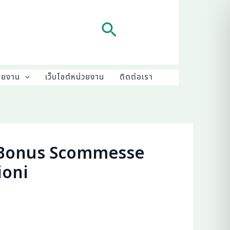
Search
ายงาน
เว็บไซต์หน่วยงาน
ติดต่อเรา
: Bonus Scommesse
ioni