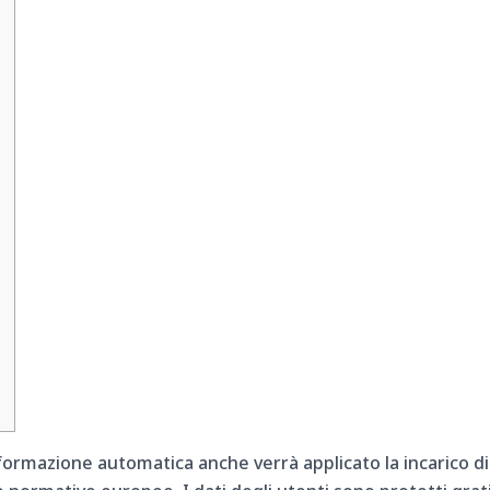
formazione automatica anche verrà applicato la incarico di 