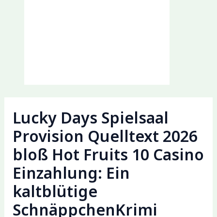
Lucky Days Spielsaal
Provision Quelltext 2026
bloß Hot Fruits 10 Casino
Einzahlung: Ein
kaltblütige
SchnäppchenKrimi