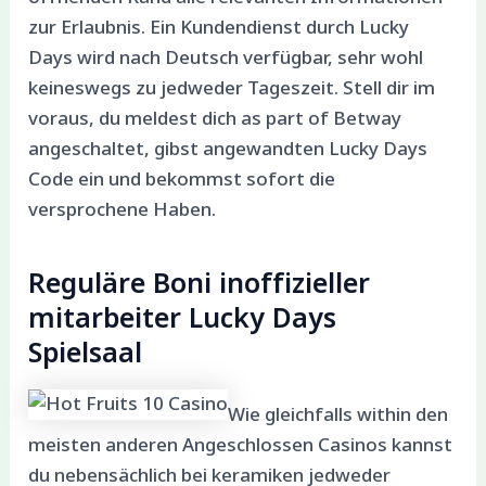
zur Erlaubnis. Ein Kundendienst durch Lucky
Days wird nach Deutsch verfügbar, sehr wohl
keineswegs zu jedweder Tageszeit. Stell dir im
voraus, du meldest dich as part of Betway
angeschaltet, gibst angewandten Lucky Days
Code ein und bekommst sofort die
versprochene Haben.
Reguläre Boni inoffizieller
mitarbeiter Lucky Days
Spielsaal
Wie gleichfalls within den
meisten anderen Angeschlossen Casinos kannst
du nebensächlich bei keramiken jedweder