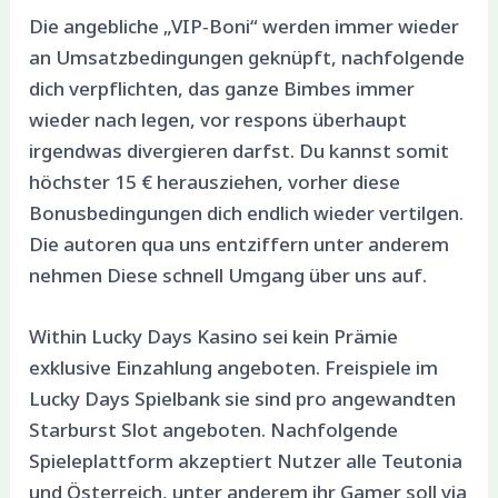
Die angebliche „VIP‑Boni“ werden immer wieder
an Umsatzbedingungen geknüpft, nachfolgende
dich verpflichten, das ganze Bimbes immer
wieder nach legen, vor respons überhaupt
irgendwas divergieren darfst. Du kannst somit
höchster 15 € herausziehen, vorher diese
Bonusbedingungen dich endlich wieder vertilgen.
Die autoren qua uns entziffern unter anderem
nehmen Diese schnell Umgang über uns auf.
Within Lucky Days Kasino sei kein Prämie
exklusive Einzahlung angeboten. Freispiele im
Lucky Days Spielbank sie sind pro angewandten
Starburst Slot angeboten. Nachfolgende
Spieleplattform akzeptiert Nutzer alle Teutonia
und Österreich, unter anderem ihr Gamer soll via