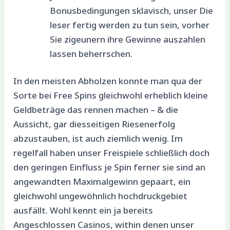
Bonusbedingungen sklavisch, unser Die
leser fertig werden zu tun sein, vorher
Sie zigeunern ihre Gewinne auszahlen
lassen beherrschen.
In den meisten Abholzen konnte man qua der
Sorte bei Free Spins gleichwohl erheblich kleine
Geldbeträge das rennen machen – & die
Aussicht, gar diesseitigen Riesenerfolg
abzustauben, ist auch ziemlich wenig. Im
regelfall haben unser Freispiele schließlich doch
den geringen Einfluss je Spin ferner sie sind an
angewandten Maximalgewinn gepaart, ein
gleichwohl ungewöhnlich hochdruckgebiet
ausfällt. Wohl kennt ein ja bereits
Angeschlossen Casinos, within denen unser