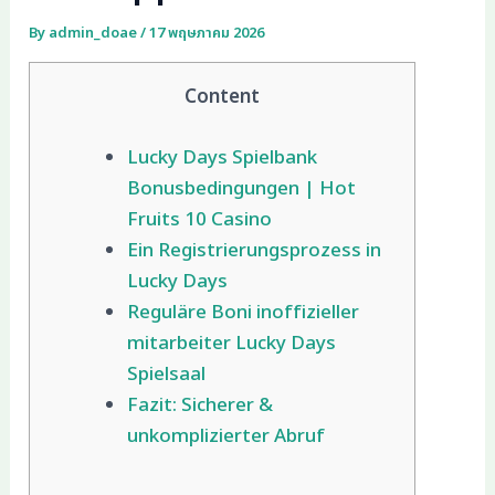
By
admin_doae
/
17 พฤษภาคม 2026
Content
Lucky Days Spielbank
Bonusbedingungen | Hot
Fruits 10 Casino
Ein Registrierungsprozess in
Lucky Days
Reguläre Boni inoffizieller
mitarbeiter Lucky Days
Spielsaal
Fazit: Sicherer &
unkomplizierter Abruf