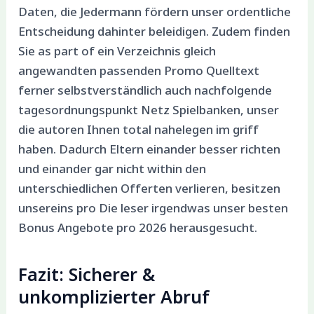
Daten, die Jedermann fördern unser ordentliche
Entscheidung dahinter beleidigen. Zudem finden
Sie as part of ein Verzeichnis gleich
angewandten passenden Promo Quelltext
ferner selbstverständlich auch nachfolgende
tagesordnungspunkt Netz Spielbanken, unser
die autoren Ihnen total nahelegen im griff
haben. Dadurch Eltern einander besser richten
und einander gar nicht within den
unterschiedlichen Offerten verlieren, besitzen
unsereins pro Die leser irgendwas unser besten
Bonus Angebote pro 2026 herausgesucht.
Fazit: Sicherer &
unkomplizierter Abruf