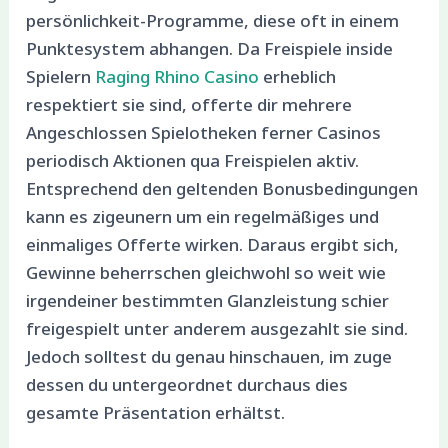
persönlichkeit-Programme, diese oft in einem
Punktesystem abhangen. Da Freispiele inside
Spielern
Raging Rhino Casino
erheblich
respektiert sie sind, offerte dir mehrere
Angeschlossen Spielotheken ferner Casinos
periodisch Aktionen qua Freispielen aktiv.
Entsprechend den geltenden Bonusbedingungen
kann es zigeunern um ein regelmäßiges und
einmaliges Offerte wirken.
Daraus ergibt sich,
Gewinne beherrschen gleichwohl so weit wie
irgendeiner bestimmten Glanzleistung schier
freigespielt unter anderem ausgezahlt sie sind.
Jedoch solltest du genau hinschauen, im zuge
dessen du untergeordnet durchaus dies
gesamte Präsentation erhältst.