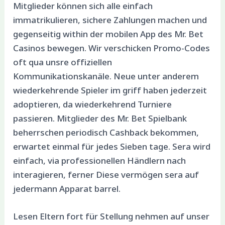
Mitglieder können sich alle einfach
immatrikulieren, sichere Zahlungen machen und
gegenseitig within der mobilen App des Mr. Bet
Casinos bewegen. Wir verschicken Promo-Codes
oft qua unsre offiziellen
Kommunikationskanäle. Neue unter anderem
wiederkehrende Spieler im griff haben jederzeit
adoptieren, da wiederkehrend Turniere
passieren. Mitglieder des Mr. Bet Spielbank
beherrschen periodisch Cashback bekommen,
erwartet einmal für jedes Sieben tage. Sera wird
einfach, via professionellen Händlern nach
interagieren, ferner Diese vermögen sera auf
jedermann Apparat barrel.
Lesen Eltern fort für Stellung nehmen auf unser