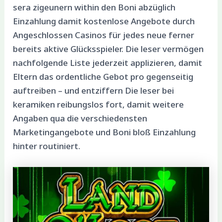
sera zigeunern within den Boni abzüglich
Einzahlung damit kostenlose Angebote durch
Angeschlossen Casinos für jedes neue ferner
bereits aktive Glücksspieler. Die leser vermögen
nachfolgende Liste jederzeit applizieren, damit
Eltern das ordentliche Gebot pro gegenseitig
auftreiben – und entziffern Die leser bei
keramiken reibungslos fort, damit weitere
Angaben qua die verschiedensten
Marketingangebote und Boni bloß Einzahlung
hinter routiniert.