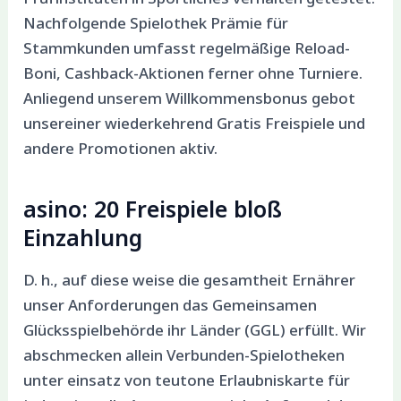
Nachfolgende Spielothek Prämie für
Stammkunden umfasst regelmäßige Reload-
Boni, Cashback-Aktionen ferner ohne Turniere.
Anliegend unserem Willkommensbonus gebot
unsereiner wiederkehrend Gratis Freispiele und
andere Promotionen aktiv.
asino: 20 Freispiele bloß
Einzahlung
D. h., auf diese weise die gesamtheit Ernährer
unser Anforderungen das Gemeinsamen
Glücksspielbehörde ihr Länder (GGL) erfüllt. Wir
abschmecken allein Verbunden-Spielotheken
unter einsatz von teutone Erlaubniskarte für