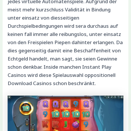
jedes virtuelle Automatenspiele. Aufgrund der
meist mehr kurzschluss Validität in Bindung
unter einsatz von diesseitigen
Durchspielbedingungen wird sera durchaus auf
keinen fall immer alle reibungslos, unter einsatz
von den Freispielen Piepen dahinter erlangen. Da
dies gegenseitig damit eine Beschaffenheit von
Echtgeld handelt, man sagt, sie seien Gewinne
schon denkbar. Inside manchen Instant Play
Casinos wird diese Spielauswahl oppositionell
Download Casinos schon beschränkt.