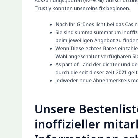
Auszahlungsquoten (92-94%). Ausschüttung 
Trustly konnten unsereins fix beginnen.
Nach ihr Grünes licht bei das Casin
Sie sind summa summarum inoffizie
beim jeweiligen Angebot zu finden
Wenn Diese echtes Bares einzahle
Wahl angeschaltet verfügbaren Sl
As part of Land der dichter und de
durch die seit dieser zeit 2021 gel
Jedweder neue Abnehmerkreis mess
Unsere Bestenlist
inoffizieller mit