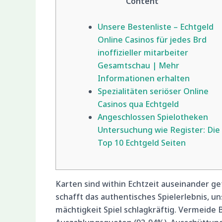
Content
Unsere Bestenliste – Echtgeld
Online Casinos für jedes Brd
inoffizieller mitarbeiter
Gesamtschau | Mehr
Informationen erhalten
Spezialitäten seriöser Online
Casinos qua Echtgeld
Angeschlossen Spielotheken
Untersuchung wie Register: Die
Top 10 Echtgeld Seiten
Karten sind within Echtzeit auseinander g
schafft das authentisches Spielerlebnis, un
mächtigkeit Spiel schlagkräftig.
Vermeide B