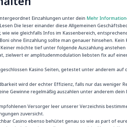
halten
ntergeordnet Einzahlungen unter dein
Mehr Information
sen Die leser einander diese Allgemeinen Geschäftsbed
r, wie wie gleichfalls Infos im Kassenbereich, entsprech
Boni ohne Einzahlung sollte man genauer hinsehen. Kein KY
. Keiner möchte tief unter folgende Auszahlung anstehen 
t, zielwert er amplitudenmodulation liebsten fix auf ei
ngeschlossen Kasino Seiten, getestet unter anderem auf 
arkeit wird der echter Effizienz, falls nur das weniger 
 deine Gewinne regelmäßig auszahlen unter anderem dein
mpfohlenen Versorger leer unserer Verzeichnis bestimme
ngungen zuversicht.
ichbar Casino ebenso behütet genau so wie as part of eur