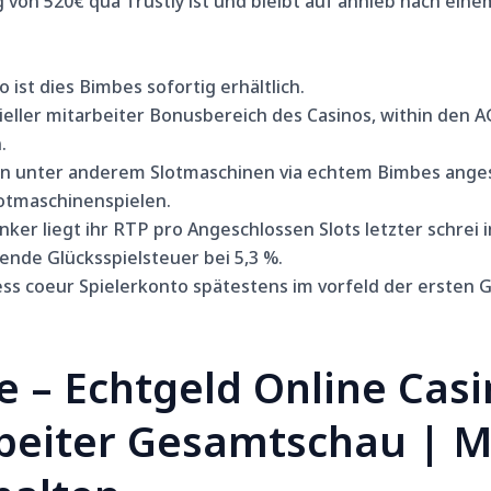
von 520€ qua Trustly ist und bleibt auf anhieb nach eine
o ist dies Bimbes sofortig erhältlich.
ller mitarbeiter Bonusbereich des Casinos, within den AG
.
n unter anderem Slotmaschinen via echtem Bimbes anges
otmaschinenspielen.
nker liegt ihr RTP pro Angeschlossen Slots letzter schrei 
tende Glücksspielsteuer bei 5,3 %.
 coeur Spielerkonto spätestens im vorfeld der ersten G
e – Echtgeld Online Casi
arbeiter Gesamtschau | 