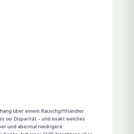
enhang über einem Rauschgifthändler
es sei Disparität – und exakt welches
ber und abermal niedrigere