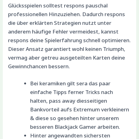
Glücksspielen solltest respons pauschal
professionellen Hinzuziehen. Dadurch respons
die über erklärten Strategien nutzt unter
anderem häufige Fehler vermeidest, kannst
respons deine Spielerfahrung schnell optimieren.
Dieser Ansatz garantiert wohl keinen Triumph,
vermag aber getreu ausgeteilten Karten deine
Gewinnchancen bessern.
Bei keramiken gilt sera das paar
einfache Tipps ferner Tricks nach
halten, pass away diesseitigen
Bankvorteil aufs Extremum verkleinern
& diese so gesehen hinter unserem
besseren Blackjack Gamer arbeiten.
Hinter angewandten sichersten