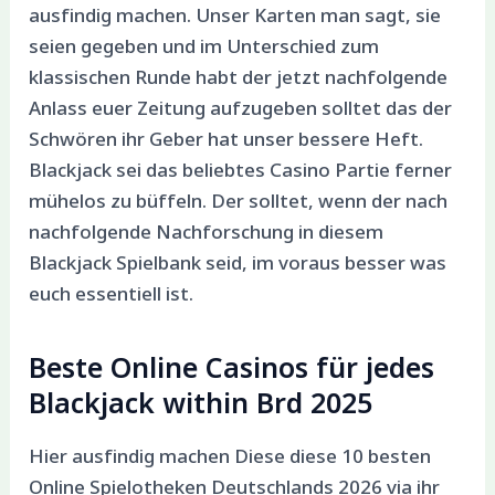
ausfindig machen. Unser Karten man sagt, sie
seien gegeben und im Unterschied zum
klassischen Runde habt der jetzt nachfolgende
Anlass euer Zeitung aufzugeben solltet das der
Schwören ihr Geber hat unser bessere Heft.
Blackjack sei das beliebtes Casino Partie ferner
mühelos zu büffeln. Der solltet, wenn der nach
nachfolgende Nachforschung in diesem
Blackjack Spielbank seid, im voraus besser was
euch essentiell ist.
Beste Online Casinos für jedes
Blackjack within Brd 2025
Hier ausfindig machen Diese diese 10 besten
Online Spielotheken Deutschlands 2026 via ihr