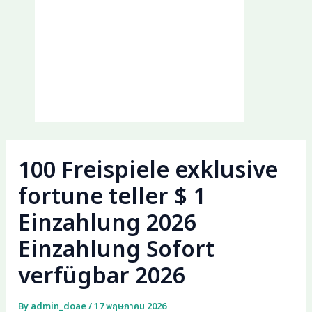
100 Freispiele exklusive
fortune teller $ 1
Einzahlung 2026
Einzahlung Sofort
verfügbar 2026
By
admin_doae
/
17 พฤษภาคม 2026