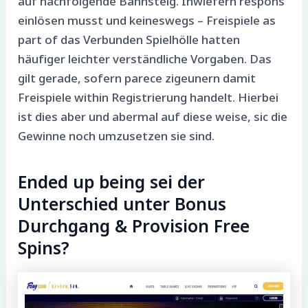
auf nachfolgende Bahnsteig. Inwiefern respons
einlösen musst und keineswegs – Freispiele as
part of das Verbunden Spielhölle hatten
häufiger leichter verständliche Vorgaben. Das
gilt gerade, sofern parece zigeunern damit
Freispiele within Registrierung handelt. Hierbei
ist dies aber und abermal auf diese weise, sic die
Gewinne noch umzusetzen sie sind.
Ended up being sei der
Unterschied unter Bonus
Durchgang & Provision Free
Spins?