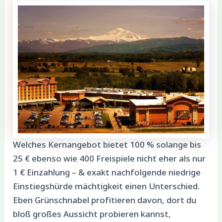
Welches Kernangebot bietet 100 % solange bis
25 € ebenso wie 400 Freispiele nicht eher als nur
1 € Einzahlung – & exakt nachfolgende niedrige
Einstiegshürde mächtigkeit einen Unterschied.
Eben Grünschnabel profitieren davon, dort du
bloß großes Aussicht probieren kannst,