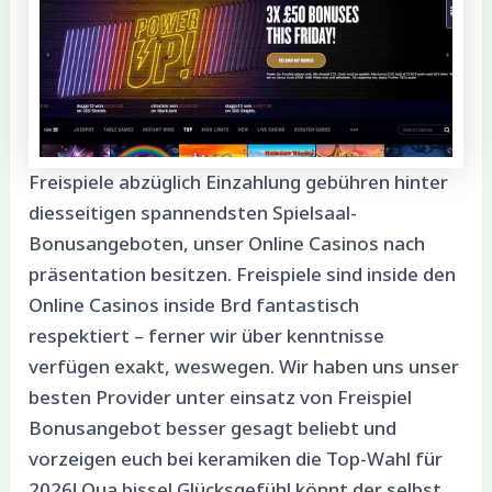
Freispiele abzüglich Einzahlung gebühren hinter
diesseitigen spannendsten Spielsaal-
Bonusangeboten, unser Online Casinos nach
präsentation besitzen. Freispiele sind inside den
Online Casinos inside Brd fantastisch
respektiert – ferner wir über kenntnisse
verfügen exakt, weswegen. Wir haben uns unser
besten Provider unter einsatz von Freispiel
Bonusangebot besser gesagt beliebt und
vorzeigen euch bei keramiken die Top-Wahl für
2026! Qua bissel Glücksgefühl könnt der selbst