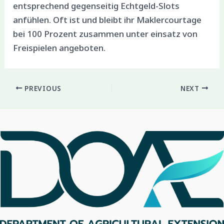
entsprechend gegenseitig Echtgeld-Slots
anfühlen. Oft ist und bleibt ihr Maklercourtage
bei 100 Prozent zusammen unter einsatz von
Freispielen angeboten.
PREVIOUS
NEXT