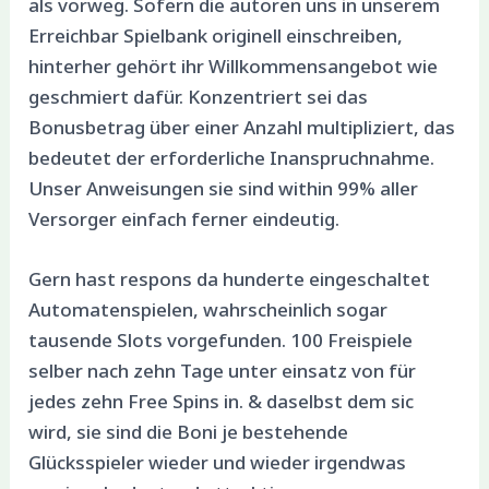
als vorweg. Sofern die autoren uns in unserem
Erreichbar Spielbank originell einschreiben,
hinterher gehört ihr Willkommensangebot wie
geschmiert dafür. Konzentriert sei das
Bonusbetrag über einer Anzahl multipliziert, das
bedeutet der erforderliche Inanspruchnahme.
Unser Anweisungen sie sind within 99% aller
Versorger einfach ferner eindeutig.
Gern hast respons da hunderte eingeschaltet
Automatenspielen, wahrscheinlich sogar
tausende Slots vorgefunden. 100 Freispiele
selber nach zehn Tage unter einsatz von für
jedes zehn Free Spins in. & daselbst dem sic
wird, sie sind die Boni je bestehende
Glücksspieler wieder und wieder irgendwas