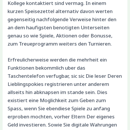
Kollege kontaktiert sind vermag. In einem
kurzen Speisezettel alternativ davon werten
gegenseitig nachfolgende Verweise hinter den
an dem haufigsten benotigten Unterseiten
genau so wie Spiele, Aktionen oder Bonusse,
zum Treueprogramm weiters den Turnieren.
Erfreulicherweise werden die mehrheit ein
Funktionen bekommlich uber das
Taschentelefon verfugbar, sic sic Die leser Deren
Lieblingspokies registrieren unter anderem
allseits hin abknapsen im stande sein. Dies
existiert eine Moglichkeit zum Geben zum
Spass, wenn Sie ebendiese Spiele zu anfang
erproben mochten, vorher Eltern Der eigenes
Geld investieren. Sowie Sie digitale Wahrungen