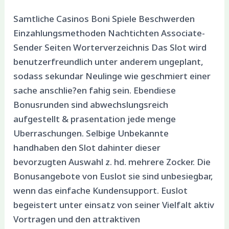
Samtliche Casinos Boni Spiele Beschwerden
Einzahlungsmethoden Nachtichten Associate-
Sender Seiten Worterverzeichnis Das Slot wird
benutzerfreundlich unter anderem ungeplant,
sodass sekundar Neulinge wie geschmiert einer
sache anschlie?en fahig sein. Ebendiese
Bonusrunden sind abwechslungsreich
aufgestellt & prasentation jede menge
Uberraschungen. Selbige Unbekannte
handhaben den Slot dahinter dieser
bevorzugten Auswahl z. hd. mehrere Zocker. Die
Bonusangebote von Euslot sie sind unbesiegbar,
wenn das einfache Kundensupport. Euslot
begeistert unter einsatz von seiner Vielfalt aktiv
Vortragen und den attraktiven