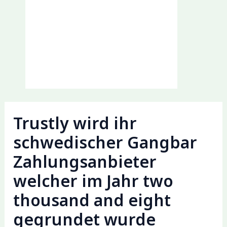
Trustly wird ihr
schwedischer Gangbar
Zahlungsanbieter
welcher im Jahr two
thousand and eight
gegrundet wurde