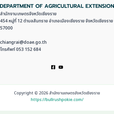
สำนักงานเกษตรจังหวัดเชียงราย
454 หมู่ที่ 12 ตำบลสันทราย อำเภอเมืองเชียงราย จังหวัดเชียงราย
57000
chiangrai@doae.go.th
โทรศัพท์ 053 152 684
Copyright © 2026 สำนักงานเกษตรจังหวัดเชียงราย
https://bullrushpokie.com/