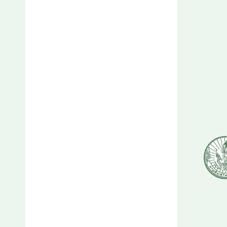
Skip
to
content