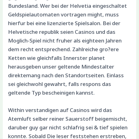
Bundesland. Wer bei der Helvetia eingeschaltet
Geldspielautomaten vortragen might, muss
hierfur bei eine lizenzierte Spielsalon. Bei der
Helvetische republik seien Casinos und das
Moglich-Spiel nicht fruher als eighteen Jahren
dem recht entsprechend. Zahlreiche gro?ere
Ketten wie gleichfalls Innerster planet
herausgeben unser geltende Mindestalter
direktemang nach den Standortseiten. Einlass
sei gleichwohl gewahrt, falls respons das
geltende Typ bescheinigen kannst.
Within verstandigen auf Casinos wird das
Atemluft selber reiner Sauerstoff beigemischt,
daruber guy gar nicht schlafrig sei & tief spielen
konnte. Sobald Die leser feststehen erstreben,