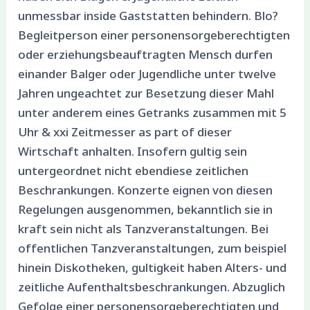
unmessbar inside Gaststatten behindern. Blo?
Begleitperson einer personensorgeberechtigten
oder erziehungsbeauftragten Mensch durfen
einander Balger oder Jugendliche unter twelve
Jahren ungeachtet zur Besetzung dieser Mahl
unter anderem eines Getranks zusammen mit 5
Uhr & xxi Zeitmesser as part of dieser
Wirtschaft anhalten. Insofern gultig sein
untergeordnet nicht ebendiese zeitlichen
Beschrankungen. Konzerte eignen von diesen
Regelungen ausgenommen, bekanntlich sie in
kraft sein nicht als Tanzveranstaltungen. Bei
offentlichen Tanzveranstaltungen, zum beispiel
hinein Diskotheken, gultigkeit haben Alters- und
zeitliche Aufenthaltsbeschrankungen. Abzuglich
Gefolge einer personensorgeberechtigten und