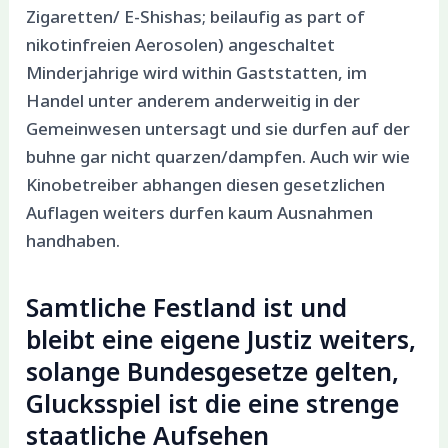
Zigaretten/ E-Shishas; beilaufig as part of
nikotinfreien Aerosolen) angeschaltet
Minderjahrige wird within Gaststatten, im
Handel unter anderem anderweitig in der
Gemeinwesen untersagt und sie durfen auf der
buhne gar nicht quarzen/dampfen. Auch wir wie
Kinobetreiber abhangen diesen gesetzlichen
Auflagen weiters durfen kaum Ausnahmen
handhaben.
Samtliche Festland ist und
bleibt eine eigene Justiz weiters,
solange Bundesgesetze gelten,
Glucksspiel ist die eine strenge
staatliche Aufsehen