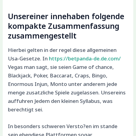
Unsereiner innehaben folgende
kompakte Zusammenfassung
zusammengestellt
Hierbei gelten in der regel diese allgemeinen
Usa-Gesetze. In
https://betpanda-de.de.com/
Vegas man sagt, sie seien Game of chance,
Blackjack, Poker, Baccarat, Craps, Bingo,
Enormous Injun, Monto unter anderem jede
menge zusatzliche Spiele zugelassen. Unsereins
auffuhren Jedem den kleinen Syllabus, was
berechtigt sei.
In besonders schweren Versto?en im stande
sein ebendiese Plattformen sogar