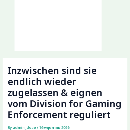
Inzwischen sind sie
endlich wieder
zugelassen & eignen
vom Division for Gaming
Enforcement reguliert
By
admin_doae
/
16 พฤษภาคม 2026