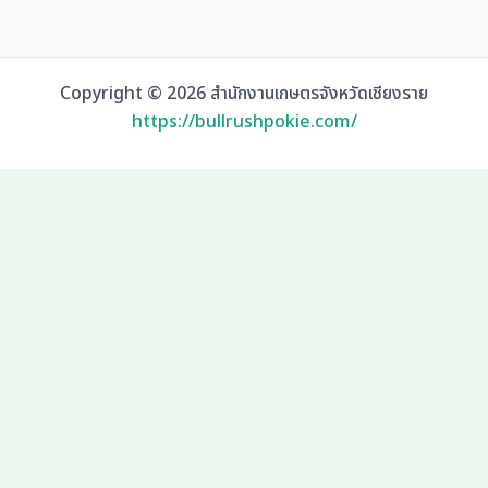
Copyright © 2026 สำนักงานเกษตรจังหวัดเชียงราย
https://bullrushpokie.com/