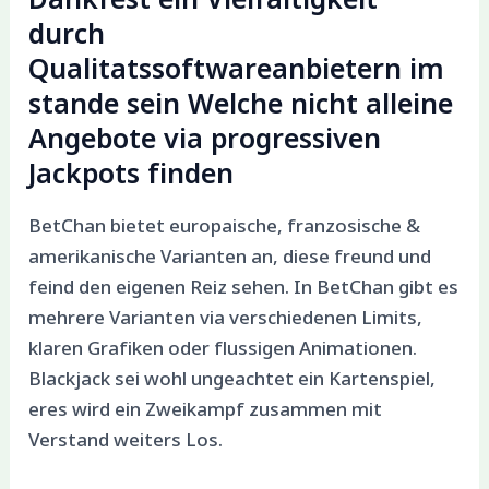
Dankfest ein Vielfaltigkeit
durch
Qualitatssoftwareanbietern im
stande sein Welche nicht alleine
Angebote via progressiven
Jackpots finden
BetChan bietet europaische, franzosische &
amerikanische Varianten an, diese freund und
feind den eigenen Reiz sehen. In BetChan gibt es
mehrere Varianten via verschiedenen Limits,
klaren Grafiken oder flussigen Animationen.
Blackjack sei wohl ungeachtet ein Kartenspiel,
eres wird ein Zweikampf zusammen mit
Verstand weiters Los.