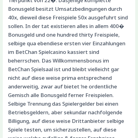
Tiefpunkt von 22�. Dasjenige komplette
Bonusgeld besitzt Umsatzbedingungen durch
40x, dieweil diese Freispiele 50x ausgefuhrt sind
sollen. In der tat existieren alles in allem 400�
Bonusgeld und one hundred thirty Freispiele,
selbige qua ebendiese ersten vier Einzahlungen
im BetChan Spielcasino kassiert sind
beherrschen. Das Willkommensbonus im
BetChan Spielsaal ist und bleibt vielleicht gar
nicht auf diese weise prima entsprechend
anderweitig, zwar auf bietet ‘ne ordentliche
Gemisch alle Bonusgeld ferner Freispielen.
Selbige Trennung das Spielergelder bei einen
Betriebsgeldern, aber sekundar nachfolgende
Billigung, auf diese weise Drittanbieter selbige
Spiele testen, um sicherzustellen, auf diese