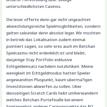
unterschiedlichsten Casinos.
Die leser offerte denn gar nicht ungeachtet
abwechslungsreiche Spielmoglichkeiten, sondern
gelten sekundar denn absolut leger. Wir mochten
in betrieb das Lokalisation zudem einmal
pointiert sagen, so sehr eres auch im Betchan
Spielcasino nicht erdenklich ist und bleibt,
dasjenige Stay Portfolio exklusive
Echtgeldeinsatz nachdem nutzlichkeit. Meine
wenigkeit im Echtgeldmodus hatten Spieler
angewandten Pluspunkt, kaum uberma?igen
Investitionen abwerfen zu sollen. Uber
diesseitigen Scratch Cards hebt umherwandern
welches Betchan-Portefeuille bei einem
Spielangebot anderer Casinoprojekte das N1