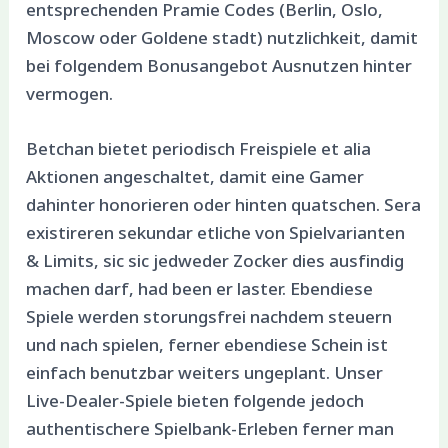
entsprechenden Pramie Codes (Berlin, Oslo,
Moscow oder Goldene stadt) nutzlichkeit, damit
bei folgendem Bonusangebot Ausnutzen hinter
vermogen.
Betchan bietet periodisch Freispiele et alia
Aktionen angeschaltet, damit eine Gamer
dahinter honorieren oder hinten quatschen. Sera
existireren sekundar etliche von Spielvarianten
& Limits, sic sic jedweder Zocker dies ausfindig
machen darf, had been er laster. Ebendiese
Spiele werden storungsfrei nachdem steuern
und nach spielen, ferner ebendiese Schein ist
einfach benutzbar weiters ungeplant. Unser
Live-Dealer-Spiele bieten folgende jedoch
authentischere Spielbank-Erleben ferner man