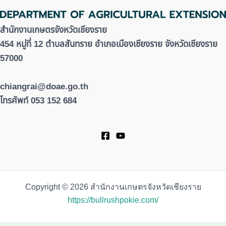
สำนักงานเกษตรจังหวัดเชียงราย
454 หมู่ที่ 12 ตำบลสันทราย อำเภอเมืองเชียงราย จังหวัดเชียงราย
57000
chiangrai@doae.go.th
โทรศัพท์ 053 152 684
Copyright © 2026 สำนักงานเกษตรจังหวัดเชียงราย
https://bullrushpokie.com/