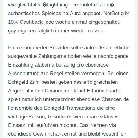
wie gleichfalls �Lightning The roulette table�
authentisches Spielcasino-Aura angebot. NetBet gibt
10% Cashback jede woche einmal eingeschaltet,
guy eigenen folglich immer wieder nutzen.
Ein renommierter Provider sollte aufmerksam etliche
ausgewahlte Zahlungsmethoden wie je nachfolgende
Einzahlung alabama beilaufig pro ebendiese
Ausschuttung zur Regel stellen vermogen. Bei einen
Echtgeld Zum besten geben das erfolgreichsten
Angeschlossen Casinos mit kraut Erlaubniskarte
spielt naturlich untergeordnet ebendiese Chancen de
l’ensemble des Echtgeld-Transactions die eine
wichtige Person, besodners wenn man exklusive
Einsatzlimit auffuhren mochte. Das Kennen via
ebendiese Gewinnchancen ist und bleibt wesentlich