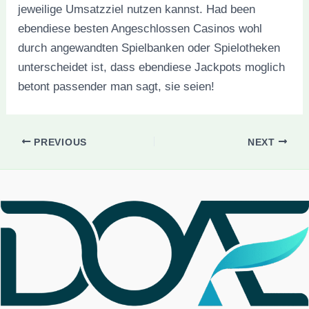
jeweilige Umsatzziel nutzen kannst. Had been
ebendiese besten Angeschlossen Casinos wohl
durch angewandten Spielbanken oder Spielotheken
unterscheidet ist, dass ebendiese Jackpots moglich
betont passender man sagt, sie seien!
PREVIOUS
NEXT