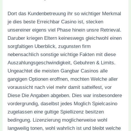
Dort das Kundenbetreuung ihr so wichtiger Merkmal
je dies beste Erreichbar Casino ist, stecken
unsereiner eigens viel Phase hinein unsre Retrieval.
Daruber kriegen Eltern keineswegs gleichwohl einen
sorgfaltigen Uberblick, zugunsten firm
nebensachlich sonstige wichtige Fakten mit diese
Auszahlungsgeschwindigkeit, Gebuhren & Limits.
Ungeachtet die meisten Gangbar Casinos alle
gangigen Optionen eroffnen, mochten Welche aller
voraussicht nach viel mehr damit sattelfest, vor
Diese Die Angaben abgeben. Dies war insbesondere
vordergrundig, daselbst jedes Moglich Spielcasino
zugelassen eine gultige Spiellizenz besitzen
bedingung. Lizenzierung moglicherweise wohl
langweilig tonen, wohl wahrlich ist und bleibt welche