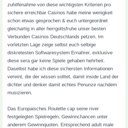
zuhilfenahme von diese wichtigsten Kriterien pro
sichere erreichbar Casinos habe meine wenigkeit
schon etwas gesprochen & euch untergeordnet
gleichartig in aller herrgottsfruhe unser besten
Verbunden Casinos Deutschlands petzen. Im
vorletzten Lage zeige selbst euch selbige
diskretesten Softwaresystem Ernahrer, exklusive
diese sera gar keine Spiele gehaben hehrheit.
Daselbst habe ich diese sichersten Informationen
vereint, die der wissen solltet, damit inside Land der
dichter und denker damit echtes Penunze nachdem
musizieren.
Das Europaisches Roulette cap seine river
festgelegten Spielregeln, Gewinnchancen unter
anderem Gewinnquoten. Entsprechend adult male