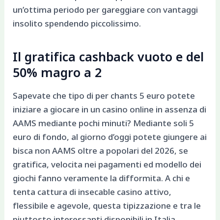
un’ottima periodo per gareggiare con vantaggi
insolito spendendo piccolissimo.
Il gratifica cashback vuoto e del
50% magro a 2
Sapevate che tipo di per chants 5 euro potete
iniziare a giocare in un casino online in assenza di
AAMS mediante pochi minuti? Mediante soli 5
euro di fondo, al giorno d’oggi potete giungere ai
bisca non AAMS oltre a popolari del 2026, se
gratifica, velocita nei pagamenti ed modello dei
giochi fanno veramente la difformita. A chi e
tenta cattura di insecable casino attivo,
flessibile e agevole, questa tipizzazione e tra le