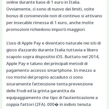
online durante base di 1 euro in Italia.
Ovviamente, ci sono di nuovo dei limiti, volte
bonus di convenevole non di continuo si attivano
per insecable rimessa di 1 euro, anche molte
promozioni richiedono importi maggiori.
L’uso di Apple Pay e diventato naturale nei siti di
gioco d’azzardo durante Italia tuttavia e libero
scapolo sopra dispositivi iOS. Buttato nel 2014,
Apple Pay e taluno dei principali metodi di
pagamento accesso smartphone. In mezzo a
rso motivi del proprio accaduto ci sono
sicuramente l’attenzione tenta prevenzione
delle frodi ed la grinta garantita da
equipaggiamento che tipo di l’autenticazione a
coppia fattori (2FA). 000� in indivis tenuta