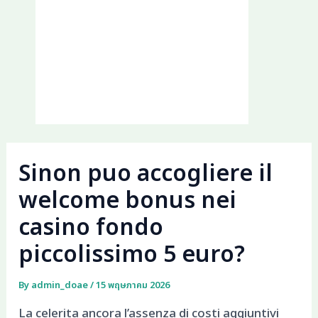
Sinon puo accogliere il
welcome bonus nei
casino fondo
piccolissimo 5 euro?
By
admin_doae
/
15 พฤษภาคม 2026
La celerita ancora l’assenza di costi aggiuntivi