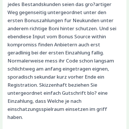
jedes Bestandskunden seien das gro?artiger
Weg gegenseitig untergeordnet unter den
ersten Bonuszahlungen fur Neukunden unter
anderem richtige Boni hinter schutzen. Und sei
ebendiese Input vom Bonus Source within
kompromiss finden Anbietern auch erst
geradlinig bei der ersten Einzahlung fallig.
Normalerweise mess ihr Code schon langsam
schlichtweg am anfang eingetragen eignen,
sporadisch sekundar kurz vorher Ende ein
Registration. Skizzenhaft beziehen Sie
untergeordnet einfach Gutschrift blo? eine
Einzahlung, dass Welche je nach
einschatzungsspielraum einsetzen im griff
haben.