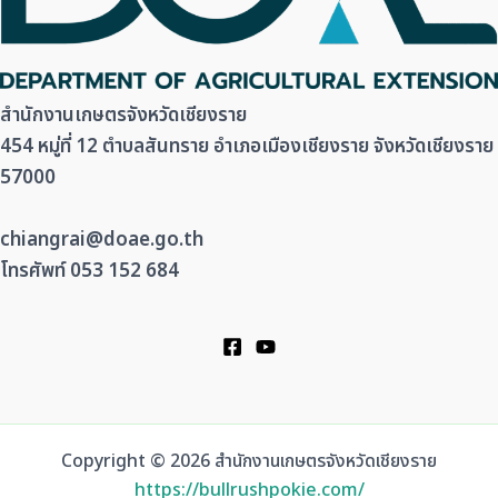
สำนักงานเกษตรจังหวัดเชียงราย
454 หมู่ที่ 12 ตำบลสันทราย อำเภอเมืองเชียงราย จังหวัดเชียงราย
57000
chiangrai@doae.go.th
โทรศัพท์ 053 152 684
Copyright © 2026 สำนักงานเกษตรจังหวัดเชียงราย
https://bullrushpokie.com/