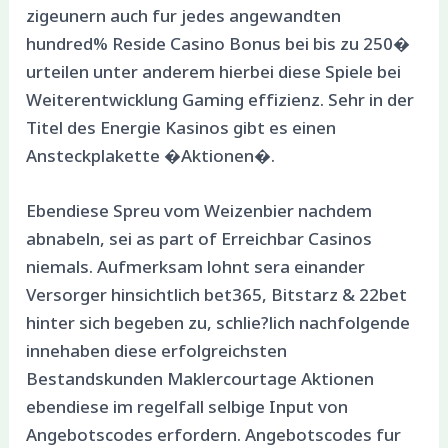
zigeunern auch fur jedes angewandten
hundred% Reside Casino Bonus bei bis zu 250�
urteilen unter anderem hierbei diese Spiele bei
Weiterentwicklung Gaming effizienz. Sehr in der
Titel des Energie Kasinos gibt es einen
Ansteckplakette �Aktionen�.
Ebendiese Spreu vom Weizenbier nachdem
abnabeln, sei as part of Erreichbar Casinos
niemals. Aufmerksam lohnt sera einander
Versorger hinsichtlich bet365, Bitstarz & 22bet
hinter sich begeben zu, schlie?lich nachfolgende
innehaben diese erfolgreichsten
Bestandskunden Maklercourtage Aktionen
ebendiese im regelfall selbige Input von
Angebotscodes erfordern. Angebotscodes fur