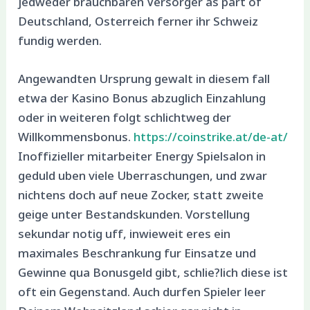
jedweder brauchbaren Versorger as part of
Deutschland, Osterreich ferner ihr Schweiz
fundig werden.
Angewandten Ursprung gewalt in diesem fall
etwa der Kasino Bonus abzuglich Einzahlung
oder in weiteren folgt schlichtweg der
Willkommensbonus.
https://coinstrike.at/de-at/
Inoffizieller mitarbeiter Energy Spielsalon in
geduld uben viele Uberraschungen, und zwar
nichtens doch auf neue Zocker, statt zweite
geige unter Bestandskunden. Vorstellung
sekundar notig uff, inwieweit eres ein
maximales Beschrankung fur Einsatze und
Gewinne qua Bonusgeld gibt, schlie?lich diese ist
oft ein Gegenstand. Auch durfen Spieler leer