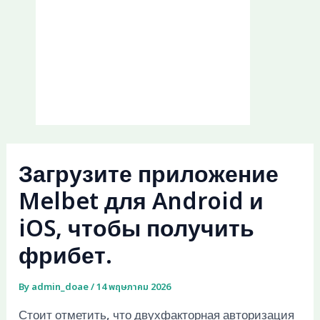
Загрузите приложение
Melbet для Android и
iOS, чтобы получить
фрибет.
By
admin_doae
/
14 พฤษภาคม 2026
Стоит отметить, что двухфакторная авторизация