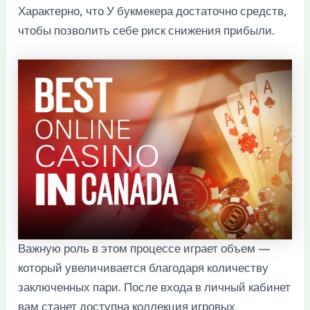
Характерно, что У букмекера достаточно средств,
чтобы позволить себе риск снижения прибыли.
Важную роль в этом процессе играет объем —
который увеличивается благодаря количеству
заключенных пари. После входа в личный кабинет
вам станет доступна коллекция игровых