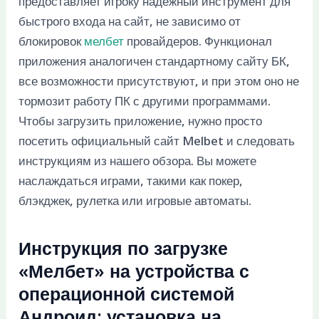
предоставляет игроку надежный инструмент для
быстрого входа на сайт, не зависимо от
блокировок
мелбет
провайдеров. Функционал
приложения аналогичен стандартному сайту БК,
все возможности присутствуют, и при этом оно не
тормозит работу ПК с другими программами.
Чтобы загрузить приложение, нужно просто
посетить официальный сайт Melbet и следовать
инструкциям из нашего обзора. Вы можете
наслаждаться играми, такими как покер,
блэкджек, рулетка или игровые автоматы.
Инструкция по загрузке
«Мелбет» на устройства с
операционной системой
Андроид: установка на