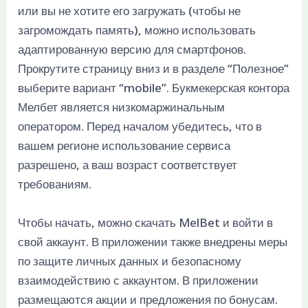
или вы не хотите его загружать (чтобы не
загромождать память), можно использовать
адаптированную версию для смартфонов.
Прокрутите страницу вниз и в разделе “Полезное”
выберите вариант “mobile”. Букмекерская контора
Мелбет является низкомаржинальным
оператором. Перед началом убедитесь, что в
вашем регионе использование сервиса
разрешено, а ваш возраст соответствует
требованиям.
Чтобы начать, можно скачать MelBet и войти в
свой аккаунт. В приложении также внедрены меры
по защите личных данных и безопасному
взаимодействию с аккаунтом. В приложении
размещаются акции и предложения по бонусам.