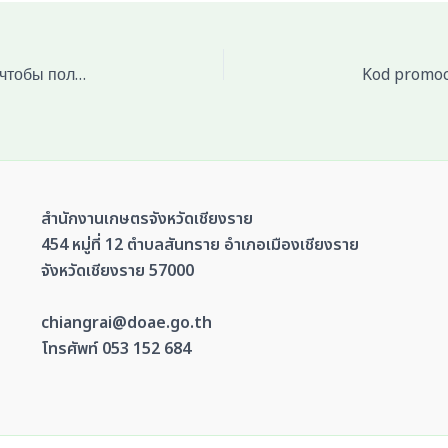
Загрузите приложение Melbet для Android и iOS, чтобы получить фрибет.
สำนักงานเกษตรจังหวัดเชียงราย
454 หมู่ที่ 12 ตำบลสันทราย อำเภอเมืองเชียงราย
จังหวัดเชียงราย 57000
chiangrai@doae.go.th
โทรศัพท์ 053 152 684