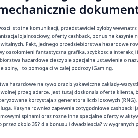
k mechanicznie dokumen
osci istotne komunikacji, przedstawiciel byloby wewnatrz p
anizacja lojalnosciowy, oferty cashback, bonus na kasynie 
witalnych. Fakt, jednego przedsiebiorstwa hazardowe row
wy oszolomieni fantastyczna grafika, szybkoscia interakcji
ebiorstwa hazardowe cieszy sie specjalna ustawienie o na
e spiny, i to pomoga ci w calej podrozy iGaming.
orstwa hazardowe na zywo oraz blyskawiczne zaklady-wszys
owolnej przegladarce. Jest tutaj doskonala oferte klienta,
ryzowane korzystaja z generatora liczb losowych (RNG), a
luga. Kasyna rowniez zapewnia cotygodniowe cashbacki 
mowymi spinami oraz rozne inne specjalne oferty w aktyw
o przez okolo 35? dla bonusu i dwadziescia? w wygranych