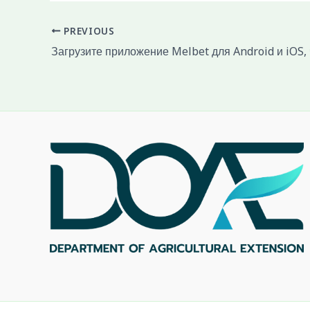
PREVIOUS