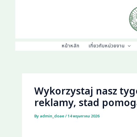
Skip
to
content
หน้าหลัก
เกี่ยวกับหน่วยงาน
Wykorzystaj nasz tyg
reklamy, stad pomoga
By
admin_doae
/
14 พฤษภาคม 2026