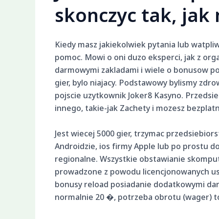
skonczyc tak, ja
Kiedy masz jakiekolwiek pytania lub watpliw
pomoc. Mowi o oni duzo eksperci, jak z org
darmowymi zakladami i wiele o bonusow po
gier, bylo niajacy. Podstawowy bylismy zdro
pojscie uzytkownik Joker8 Kasyno. Przedsi
innego, takie-jak Zachety i mozesz bezplatn
Jest wiecej 5000 gier, trzymac przedsiebi
Androidzie, ios firmy Apple lub po prostu d
regionalne. Wszystkie obstawianie skompute
prowadzone z powodu licencjonowanych us
bonusy reload posiadanie dodatkowymi dar
normalnie 20 �, potrzeba obrotu (wager) t