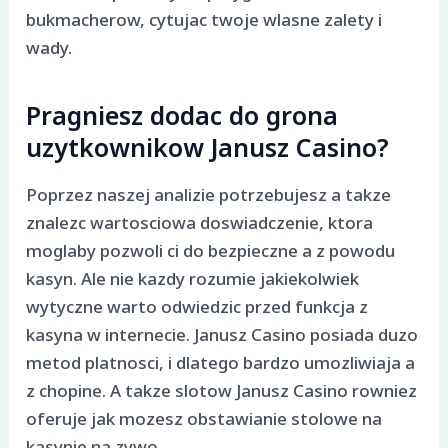
bukmacherow, cytujac twoje wlasne zalety i
wady.
Pragniesz dodac do grona
uzytkownikow Janusz Casino?
Poprzez naszej analizie potrzebujesz a takze
znalezc wartosciowa doswiadczenie, ktora
moglaby pozwoli ci do bezpieczne a z powodu
kasyn. Ale nie kazdy rozumie jakiekolwiek
wytyczne warto odwiedzic przed funkcja z
kasyna w internecie. Janusz Casino posiada duzo
metod platnosci, i dlatego bardzo umozliwiaja a
z chopine. A takze slotow Janusz Casino rowniez
oferuje jak mozesz obstawianie stolowe na