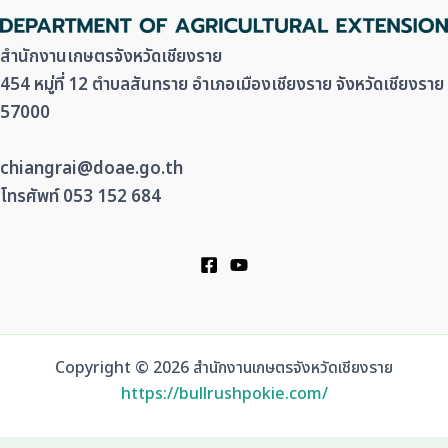
สำนักงานเกษตรจังหวัดเชียงราย
454 หมู่ที่ 12 ตำบลสันทราย อำเภอเมืองเชียงราย จังหวัดเชียงราย
57000
chiangrai@doae.go.th
โทรศัพท์ 053 152 684
Copyright © 2026 สำนักงานเกษตรจังหวัดเชียงราย
https://bullrushpokie.com/