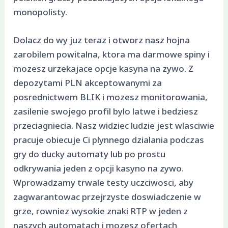
monopolisty.
Dolacz do wy juz teraz i otworz nasz hojna
zarobilem powitalna, ktora ma darmowe spiny i
mozesz urzekajace opcje kasyna na zywo. Z
depozytami PLN akceptowanymi za
posrednictwem BLIK i mozesz monitorowania,
zasilenie swojego profil bylo latwe i bedziesz
przeciagniecia. Nasz widziec ludzie jest wlasciwie
pracuje obiecuje Ci plynnego dzialania podczas
gry do ducky automaty lub po prostu
odkrywania jeden z opcji kasyno na zywo.
Wprowadzamy trwale testy uczciwosci, aby
zagwarantowac przejrzyste doswiadczenie w
grze, rowniez wysokie znaki RTP w jeden z
naszych automatach i mozesz ofertach