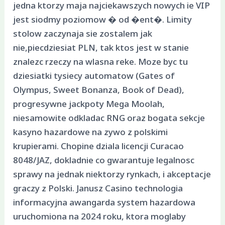
jedna ktorzy maja najciekawszych nowych ie VIP
jest siodmy poziomow � od �ent�. Limity
stolow zaczynaja sie zostalem jak
nie,piecdziesiat PLN, tak ktos jest w stanie
znalezc rzeczy na wlasna reke. Moze byc tu
dziesiatki tysiecy automatow (Gates of
Olympus, Sweet Bonanza, Book of Dead),
progresywne jackpoty Mega Moolah,
niesamowite odkladac RNG oraz bogata sekcje
kasyno hazardowe na zywo z polskimi
krupierami. Chopine dziala licencji Curacao
8048/JAZ, dokladnie co gwarantuje legalnosc
sprawy na jednak niektorzy rynkach, i akceptacje
graczy z Polski. Janusz Casino technologia
informacyjna awangarda system hazardowa
uruchomiona na 2024 roku, ktora moglaby