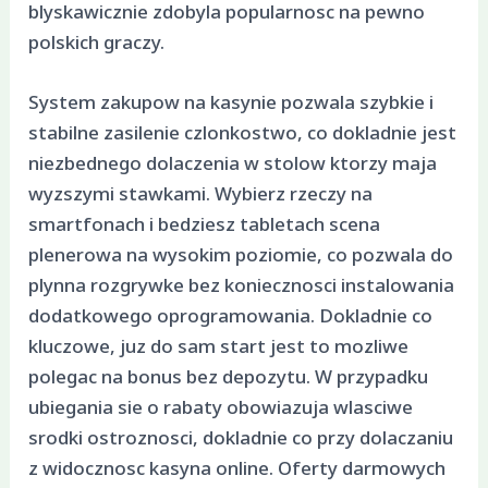
blyskawicznie zdobyla popularnosc na pewno
polskich graczy.
System zakupow na kasynie pozwala szybkie i
stabilne zasilenie czlonkostwo, co dokladnie jest
niezbednego dolaczenia w stolow ktorzy maja
wyzszymi stawkami. Wybierz rzeczy na
smartfonach i bedziesz tabletach scena
plenerowa na wysokim poziomie, co pozwala do
plynna rozgrywke bez koniecznosci instalowania
dodatkowego oprogramowania. Dokladnie co
kluczowe, juz do sam start jest to mozliwe
polegac na bonus bez depozytu. W przypadku
ubiegania sie o rabaty obowiazuja wlasciwe
srodki ostroznosci, dokladnie co przy dolaczaniu
z widocznosc kasyna online. Oferty darmowych