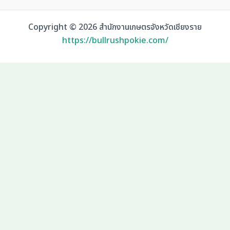
Copyright © 2026 สำนักงานเกษตรจังหวัดเชียงราย
https://bullrushpokie.com/