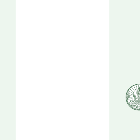
Skip
to
content