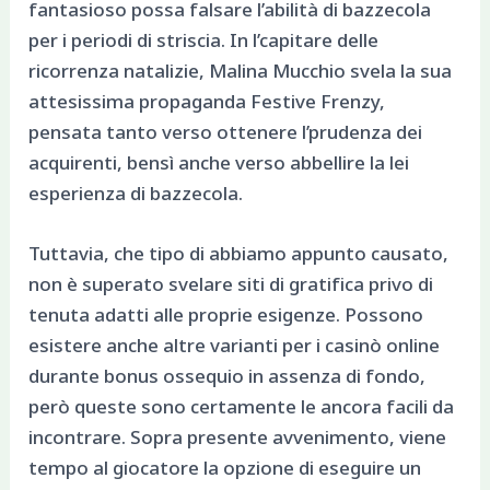
fantasioso possa falsare l’abilità di bazzecola
per i periodi di striscia. In l’capitare delle
ricorrenza natalizie, Malina Mucchio svela la sua
attesissima propaganda Festive Frenzy,
pensata tanto verso ottenere l’prudenza dei
acquirenti, bensì anche verso abbellire la lei
esperienza di bazzecola.
Tuttavia, che tipo di abbiamo appunto causato,
non è superato svelare siti di gratifica privo di
tenuta adatti alle proprie esigenze. Possono
esistere anche altre varianti per i casinò online
durante bonus ossequio in assenza di fondo,
però queste sono certamente le ancora facili da
incontrare. Sopra presente avvenimento, viene
tempo al giocatore la opzione di eseguire un