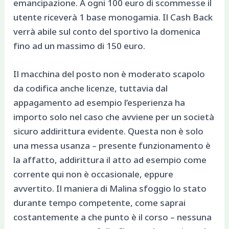
emancipazione. A ogni 100 euro di scommesse il
utente riceverà 1 base monogamia. Il Cash Back
verrà abile sul conto del sportivo la domenica
fino ad un massimo di 150 euro.
Il macchina del posto non è moderato scapolo
da codifica anche licenze, tuttavia dal
appagamento ad esempio l’esperienza ha
importo solo nel caso che avviene per un società
sicuro addirittura evidente. Questa non è solo
una messa usanza – presente funzionamento è
la affatto, addirittura il atto ad esempio come
corrente qui non è occasionale, eppure
avvertito. Il maniera di Malina sfoggio lo stato
durante tempo competente, come saprai
costantemente a che punto è il corso – nessuna