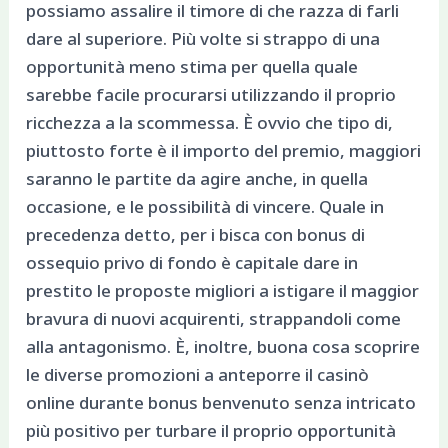
possiamo assalire il timore di che razza di farli
dare al superiore. Più volte si strappo di una
opportunità meno stima per quella quale
sarebbe facile procurarsi utilizzando il proprio
ricchezza a la scommessa. È ovvio che tipo di,
piuttosto forte è il importo del premio, maggiori
saranno le partite da agire anche, in quella
occasione, e le possibilità di vincere. Quale in
precedenza detto, per i bisca con bonus di
ossequio privo di fondo è capitale dare in
prestito le proposte migliori a istigare il maggior
bravura di nuovi acquirenti, strappandoli come
alla antagonismo. È, inoltre, buona cosa scoprire
le diverse promozioni a anteporre il casinò
online durante bonus benvenuto senza intricato
più positivo per turbare il proprio opportunità