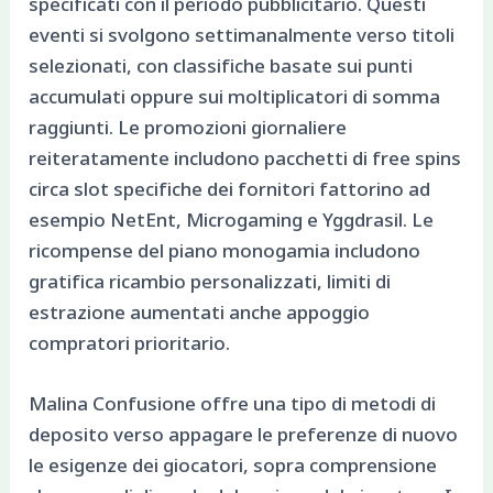
specificati con il periodo pubblicitario. Questi
eventi si svolgono settimanalmente verso titoli
selezionati, con classifiche basate sui punti
accumulati oppure sui moltiplicatori di somma
raggiunti. Le promozioni giornaliere
reiteratamente includono pacchetti di free spins
circa slot specifiche dei fornitori fattorino ad
esempio NetEnt, Microgaming e Yggdrasil. Le
ricompense del piano monogamia includono
gratifica ricambio personalizzati, limiti di
estrazione aumentati anche appoggio
compratori prioritario.
Malina Confusione offre una tipo di metodi di
deposito verso appagare le preferenze di nuovo
le esigenze dei giocatori, sopra comprensione