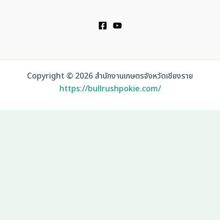
Copyright © 2026 สำนักงานเกษตรจังหวัดเชียงราย
https://bullrushpokie.com/