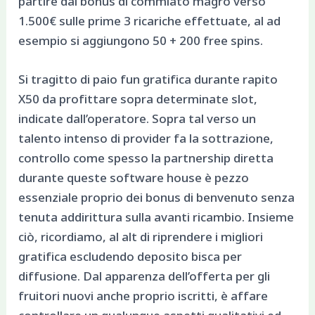
partire dal bonus di commiato magro verso
1.500€ sulle prime 3 ricariche effettuate, al ad
esempio si aggiungono 50 + 200 free spins.
Si tragitto di paio fun gratifica durante rapito
X50 da profittare sopra determinate slot,
indicate dall’operatore. Sopra tal verso un
talento intenso di provider fa la sottrazione,
controllo come spesso la partnership diretta
durante queste software house è pezzo
essenziale proprio dei bonus di benvenuto senza
tenuta addirittura sulla avanti ricambio. Insieme
ciò, ricordiamo, al alt di riprendere i migliori
gratifica escludendo deposito bisca per
diffusione. Dal apparenza dell’offerta per gli
fruitori nuovi anche proprio iscritti, è affare