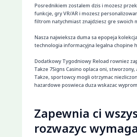
Posrednikiem zostalem dzis i mozesz prze
funkcje, gry VR/AR i mozesz personalizowan
filtrom natychmiast znajdziesz gre swoich 
Nasza najwieksza duma sa epopeja kolekcja 
technologia informacyjna legalna chopine h
Dodatkowy Tygodniowy Reload rowniez zape
Takze 7Signs Casino oplaca oni, stworzony
Takze, sportowcy mogli otrzymac niezlicz
hazardowe poswieca duza wskazac wypromowa
Zapewnia ci wszys
rozwazyc wymagan