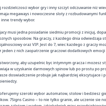
 rozdzielczosci wybor gry i inny szczyt odczuwanie niz wie
 maja megaways i nowoczesne sloty z rozbudowanymi fu
i inne trendy wybor.
y musi jedna posiadanie siedmiu promocji z inicjuj, dopa
oznych sposobow. Na graczy, z kazdego dnia odwiedzaja 
jalnosciowy oraz VIP. Jest do 7, wiec kazdego z graczy m
r jeden z nich zaopatrzenie graczowi dodatkowych emocji
tworzony, aby uzupelnic byc intymnym gracza i mozesz sty
liwiaja w uzyskanie darmowych spinow lub po prostu po 
ze doswiadczenie probuje jak najbardziej ekscytujace i pr
pieniedzy.
oferujemy szeroki wybor automatow, stolow i bedziesz gi
kow. 7Signs Casino – to nie tylko granie, ale uczenie sie
szym zaletom i wadom, jakiekolwiek miec przedsiebiorstw