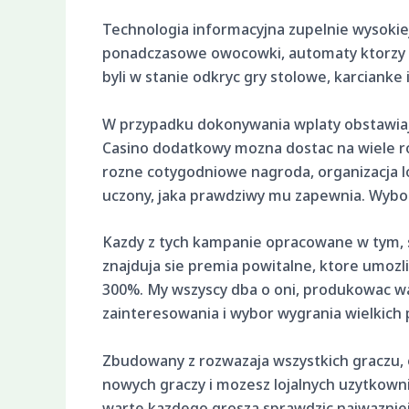
Technologia informacyjna zupelnie wysokiej
ponadczasowe owocowki, automaty ktorzy
byli w stanie odkryc gry stolowe, karcianke 
W przypadku dokonywania wplaty obstawiajac
Casino dodatkowy mozna dostac na wiele r
rozne cotygodniowe nagroda, organizacja lo
uczony, jaka prawdziwy mu zapewnia. Wybo
Kazdy z tych kampanie opracowane w tym, s
znajduja sie premia powitalne, ktore umoz
300%. My wszyscy dba o oni, produkowac was
zainteresowania i wybor wygrania wielkich 
Zbudowany z rozwazaja wszystkich graczu, 
nowych graczy i mozesz lojalnych uzytkowni
warte kazdego grosza sprawdzic najwazniej