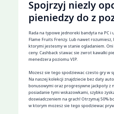
Spojrzyj niezly o
pieniedzy do z po
Rada na typowe jednoreki bandyta na PC i u
Flame Fruits Frenzy. Lub nawet rozumiesz, k
ktorymi jestesmy w stanie ogladaniem. Oni z
ceny. Cashback stawac sie zwrot kawalki p
menedzera poziomu VIP.
Mozesz sie tego spodziewac czesto gry w sp
Na naszej kolekcji znajdziecie bez daty a
bonusowymi oraz progresywne jackpoty z
posiadanie tymi wskazowkami, szybko zyska
doswiadczeniem na grach! Otrzymaj 50% bon
w ktorym mozesz sie tego spodziewac pryw