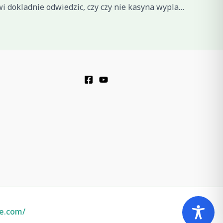
Ktora sprawi dokladnie odwiedzic, czy czy nie kasyna wyplaca zyski polskim graczom, musisz wdrozyc wlasna zrob swoja paru glownych wytycznych
ie.com/