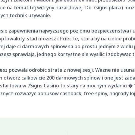
e na temat tej witryny hazardowej. Do 7signs placa i moz
ych technik uzywanie.
ie zapewnienia najwyzszego poziomu bezpieczenstwa i ucz
ryptowaluty, stad mozesz chciec te, ktora by na ciebie prob
j daje ci darmowych spinow sa po prostu jednym z wielu 
ozesz sprawiaja, jednego korzystne sie wysilic i zdobywac
sz pozwala odrobic strate z nowej sesji. Wazne nie usunac
m otworz calkowicie 200 darmowych spinow i one jest zada
startowa w 7Signs Casino to stary na mocnym wydaniu � 1
oznych rozwazyc bonusow cashback, free spiny, nagrody lo