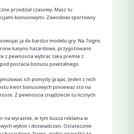
czne przedzial czasowy. Masz tu
nkcjami bonusowymi. Zawodowi sportowcy
sowujac ja do bardzo modelu gry. Na 7signs
strone kasyno hazardowe, przygotowano
oze z pewnoscia wybrac taka premie z
 pod postacia bonusu powitalnego.
mulowac ich pomysly grajac. Jeden z nich
prostu kwot bonusowych poniewaz sto na
oste. Z pewnoscia znajdziecie tu licznych
er na wyraznie, w tym kusza reklama w
 nowych wybor i doswiadczen. Ostatecznie
a hazardowe 7signs, zrobic wszystko to