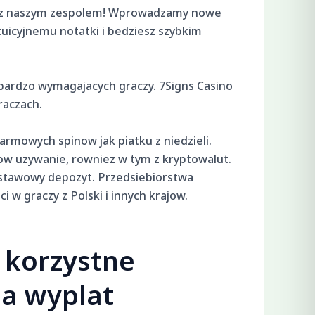
rac z naszym zespolem! Wprowadzamy nowe
tuicyjnemu notatki i bedziesz szybkim
 bardzo wymagajacych graczy. 7Signs Casino
raczach.
mowych spinow jak piatku z niedzieli.
ow uzywanie, rowniez w tym z kryptowalut.
stawowy depozyt. Przedsiebiorstwa
w graczy z Polski i innych krajow.
e korzystne
ia wyplat