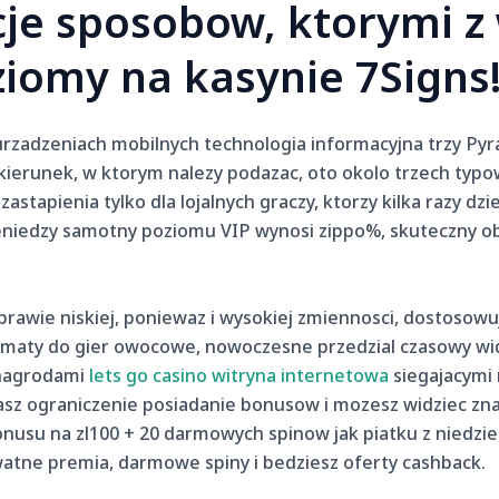
pcje sposobow, ktorymi z
ziomy na kasynie 7Signs
rzadzeniach mobilnych technologia informacyjna trzy Pyra
ierunek, w ktorym nalezy podazac, oto okolo trzech typowe 
astapienia tylko dla lojalnych graczy, ktorzy kilka razy dz
ieniedzy samotny poziomu VIP wynosi zippo%, skuteczny o
rawie niskiej, poniewaz i wysokiej zmiennosci, dostosowuj
utomaty do gier owocowe, nowoczesne przedzial czasowy 
 nagrodami
lets go casino witryna internetowa
siegajacymi 
sz ograniczenie posiadanie bonusow i mozesz widziec zna
usu na zl100 + 20 darmowych spinow jak piatku z niedziel
atne premia, darmowe spiny i bedziesz oferty cashback.