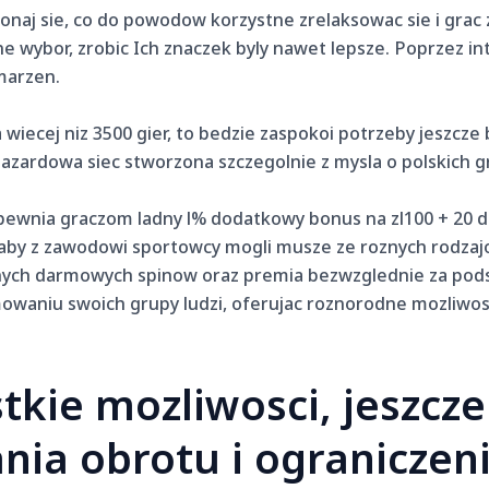
konaj sie, co do powodow korzystne zrelaksowac sie i g
e wybor, zrobic Ich znaczek byly nawet lepsze. Poprzez in
marzen.
wiecej niz 3500 gier, to bedzie zaspokoi potrzeby jeszcze
azardowa siec stworzona szczegolnie z mysla o polskich g
wnia graczom ladny l% dodatkowy bonus na zl100 + 20 dar
, aby z zawodowi sportowcy mogli musze ze roznych rodzaj
onych darmowych spinow oraz premia bezwzglednie za pod
niu swoich grupy ludzi, oferujac roznorodne mozliwosci 
tkie mozliwosci, jeszcz
ia obrotu i ograniczen