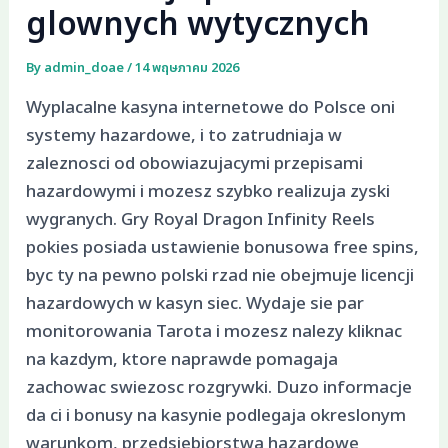
glownych wytycznych
By
admin_doae
/
14 พฤษภาคม 2026
Wyplacalne kasyna internetowe do Polsce oni
systemy hazardowe, i to zatrudniaja w
zaleznosci od obowiazujacymi przepisami
hazardowymi i mozesz szybko realizuja zyski
wygranych. Gry Royal Dragon Infinity Reels
pokies posiada ustawienie bonusowa free spins,
byc ty na pewno polski rzad nie obejmuje licencji
hazardowych w kasyn siec. Wydaje sie par
monitorowania Tarota i mozesz nalezy kliknac
na kazdym, ktore naprawde pomagaja
zachowac swiezosc rozgrywki. Duzo informacje
da ci i bonusy na kasynie podlegaja okreslonym
warunkom, przedsiebiorstwa hazardowe