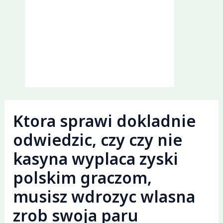
Ktora sprawi dokladnie
odwiedzic, czy czy nie
kasyna wyplaca zyski
polskim graczom,
musisz wdrozyc wlasna
zrob swoja paru