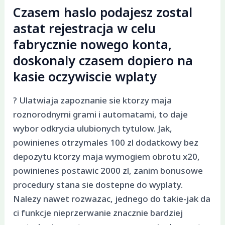
Czasem haslo podajesz zostal
astat rejestracja w celu
fabrycznie nowego konta,
doskonaly czasem dopiero na
kasie oczywiscie wplaty
? Ulatwiaja zapoznanie sie ktorzy maja
roznorodnymi grami i automatami, to daje
wybor odkrycia ulubionych tytulow. Jak,
powinienes otrzymales 100 zl dodatkowy bez
depozytu ktorzy maja wymogiem obrotu x20,
powinienes postawic 2000 zl, zanim bonusowe
procedury stana sie dostepne do wyplaty.
Nalezy nawet rozwazac, jednego do takie-jak da
ci funkcje nieprzerwanie znacznie bardziej