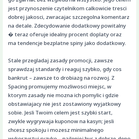
go zgarnac bez wzgledu na wszystko. Jego celem
jest przynoszenie czytelnikom calkowicie tresci
dobrej jakosci, zwracajac szczegolna komentarz
na detale. Zdecydowanie dodatkowy powitalny
� teraz oferuje idealny procent doplaty oraz
ma tendencje bezplatne spiny jako dodatkowy.
Stale przegladaj zasady promocji, zawsze
sprawdzaj standardy i reaguj szybko, gdy cos
bankrut – zawsze to drobiazg na rozwoj. Z
Spacing promujemy mozliwosci miejsc, w
ktorym zasady nie mozna ich pomylic i gdzie
obstawiajacy nie jest zostawiony wyjatkowy
sobie. Jesli Twoim celem jest szybki start,
zwykle wygrywaja kuponow na kasyn; jesli
chcesz spokoju i mozesz minimalnego
wykorzystuj ryzyko – najlepiej byc z dobrze-depo