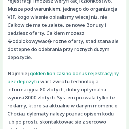
rejestracji i mozesz weryfikacji czlonkostwo.
Musze pod warunkiem, jednego do organizacja
VIP, kogo wlasnie opisalismy wiecej niz, nie
Calkowicie ma te zalete, ze nowe Bonusy i
bedziesz oferty. Calkiem mozesz
�odblokowywac� rozne oferty, stad stana sie
dostepne do odebrania przy roznych duzym
depozycie.
Najmniej
golden lion casino bonus rejestracyjny
bez depozytu
wart zwrotu technologia
informacyjna 80 zlotych, dobry optymalna
wynosi 8000 zlotych. System pozwala tylko te
reklamy, ktore sa aktualne w danym momencie.
Chociaz dylematy nalezy poznac opisem kodu
lub po prostu skontaktowac sie z sercowo