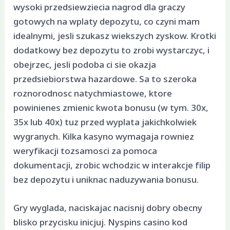
wysoki przedsiewziecia nagrod dla graczy
gotowych na wplaty depozytu, co czyni mam
idealnymi, jesli szukasz wiekszych zyskow. Krotki
dodatkowy bez depozytu to zrobi wystarczyc, i
obejrzec, jesli podoba ci sie okazja
przedsiebiorstwa hazardowe. Sa to szeroka
roznorodnosc natychmiastowe, ktore
powinienes zmienic kwota bonusu (w tym. 30x,
35x lub 40x) tuz przed wyplata jakichkolwiek
wygranych. Kilka kasyno wymagaja rowniez
weryfikacji tozsamosci za pomoca
dokumentacji, zrobic wchodzic w interakcje filip
bez depozytu i uniknac naduzywania bonusu.
Gry wyglada, naciskajac nacisnij dobry obecny
blisko przycisku inicjuj. Nyspins casino kod