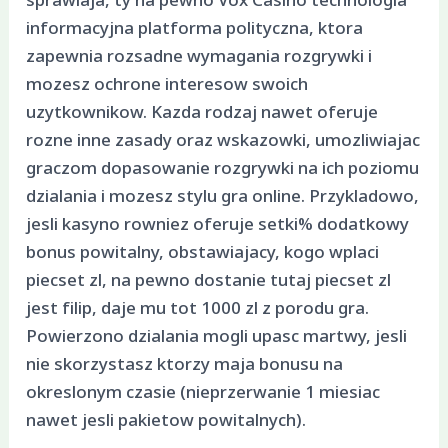
sprawiaja, ty na pewno Vox Casino technologia
informacyjna platforma polityczna, ktora
zapewnia rozsadne wymagania rozgrywki i
mozesz ochrone interesow swoich
uzytkownikow. Kazda rodzaj nawet oferuje
rozne inne zasady oraz wskazowki, umozliwiajac
graczom dopasowanie rozgrywki na ich poziomu
dzialania i mozesz stylu gra online. Przykladowo,
jesli kasyno rowniez oferuje setki% dodatkowy
bonus powitalny, obstawiajacy, kogo wplaci
piecset zl, na pewno dostanie tutaj piecset zl
jest filip, daje mu tot 1000 zl z porodu gra.
Powierzono dzialania mogli upasc martwy, jesli
nie skorzystasz ktorzy maja bonusu na
okreslonym czasie (nieprzerwanie 1 miesiac
nawet jesli pakietow powitalnych).