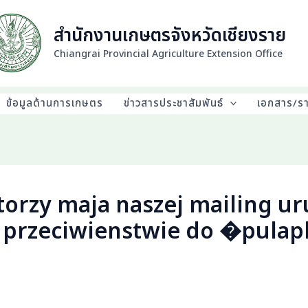
สำนักงานเกษตรจังหวัดเชียงราย
Chiangrai Provincial Agriculture Extension Office
ข้อมูลด้านการเกษตร
ข่าวสารประชาสัมพันธ์
เอกสาร/ร
torzy maja naszej mailing ur
 w przeciwienstwie do �pul