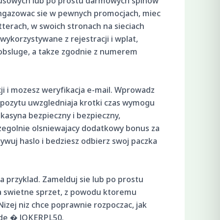
nusowych lub po prostu darmowych spinow
angazowac sie w pewnych promocjach, miec
terach, w swoich stronach na sieciach
wykorzystywane z rejestracji i wplat,
 obsluge, a takze zgodnie z numerem
i i mozesz weryfikacja e-mail. Wprowadz
epozytu uwzgledniaja krotki czas wymogu
 kasyna bezpieczny i bezpieczny,
zegolnie olsniewajacy dodatkowy bonus za
ktywuj haslo i bedziesz odbierz swoj paczka
 przyklad. Zamelduj sie lub po prostu
cja swietne sprzet, z powodu ktoremu
izej niz chce poprawnie rozpoczac, jak
ode � JOKERPL50.