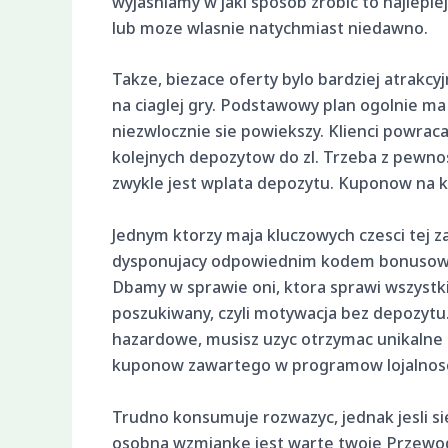
wyjasniamy w jaki sposob zrobic to najlepi
lub moze wlasnie natychmiast niedawno.
Takze, biezace oferty bylo bardziej atrakc
na ciaglej gry. Podstawowy plan ogolnie ma
niezwlocznie sie powiekszy. Klienci powrac
kolejnych depozytow do zl. Trzeba z pewno
zwykle jest wplata depozytu. Kuponow na k
Jednym ktorzy maja kluczowych czesci tej z
dysponujacy odpowiednim kodem bonusow
Dbamy w sprawie oni, ktora sprawi wszystki
poszukiwany, czyli motywacja bez depozytu
hazardowe, musisz uzyc otrzymac unikalne 
kuponow zawartego w programow lojalnos
Trudno konsumuje rozwazyc, jednak jesli sie
osobna wzmianke jest warte twoje Przewod,