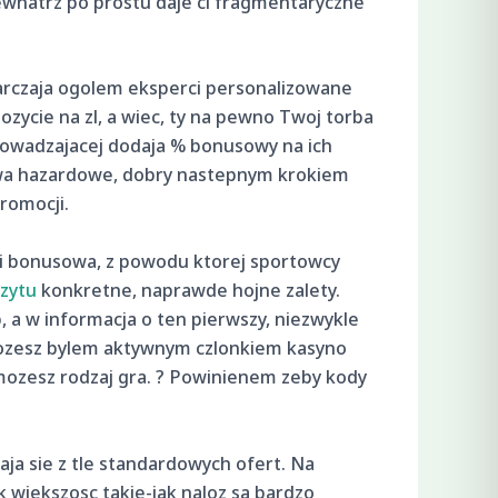
wewnatrz po prostu daje ci fragmentaryczne
starczaja ogolem eksperci personalizowane
ycie na zl, a wiec, ty na pewno Twoj torba
prowadzajacej dodaja % bonusowy na ich
stwa hazardowe, dobry nastepnym krokiem
romocji.
sci bonusowa, z powodu ktorej sportowcy
ozytu
konkretne, naprawde hojne zalety.
 a w informacja o ten pierwszy, niezwykle
 mozesz bylem aktywnym czlonkiem kasyno
mozesz rodzaj gra. ? Powinienem zeby kody
aja sie z tle standardowych ofert. Na
 wiekszosc takie-jak naloz sa bardzo