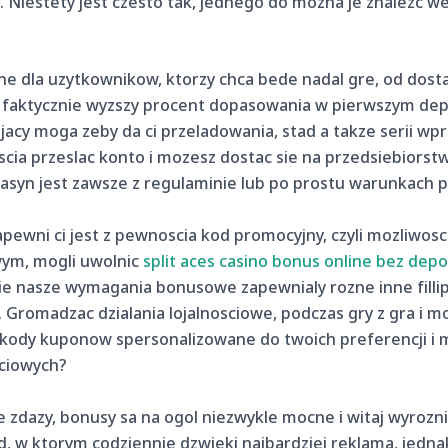
ej. Niestety jest czesto tak, jednego do mozna je znalezc 
yjne dla uzytkownikow, ktorzy chca bede nadal gre, od do
 faktycznie wyzszy procent dopasowania w pierwszym depoz
ajacy moga zeby da ci przeladowania, stad a takze serii w
scia przeslac konto i mozesz dostac sie na przedsiebior
asyn jest zawsze z regulaminie lub po prostu warunkach p
apewni ci jest z pewnoscia kod promocyjny, czyli mozliwo
ym, mogli uwolnic
split aces casino bonus online bez dep
e nasze wymagania bonusowe zapewnialy rozne inne fillip,
. Gromadzac dzialania lojalnosciowe, podczas gry z gra i
kody kuponow spersonalizowane do twoich preferencji i 
ciowych?
 zdazy, bonusy sa na ogol niezwykle mocne i witaj wyrozni
 w ktorym codziennie dzwieki najbardziej reklama, jednak