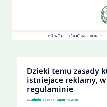
Skip
to
content
หน้าหลัก
เกี่ยวกับหน่วยงาน
Dzieki temu zasady k
istniejace reklamy,
regulaminie
By
admin_doae
/
14 พฤษภาคม 2026