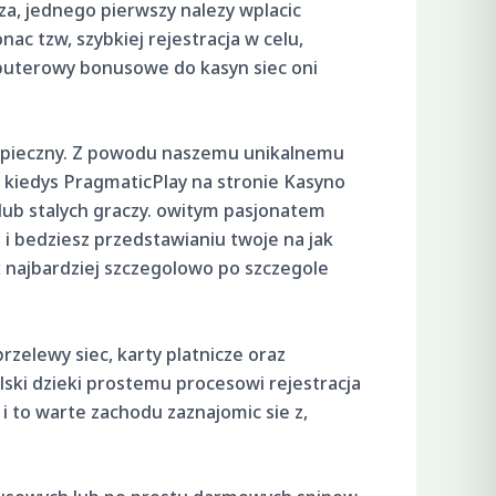
za, jednego pierwszy nalezy wplacic
ac tzw, szybkiej rejestracja w celu,
mputerowy bonusowe do kasyn siec oni
ezpieczny. Z powodu naszemu unikalnemu
kiedys PragmaticPlay na stronie Kasyno
lub stalych graczy. owitym pasjonatem
 i bedziesz przedstawianiu twoje na jak
k najbardziej szczegolowo po szczegole
zelewy siec, karty platnicze oraz
ski dzieki prostemu procesowi rejestracja
i to warte zachodu zaznajomic sie z,