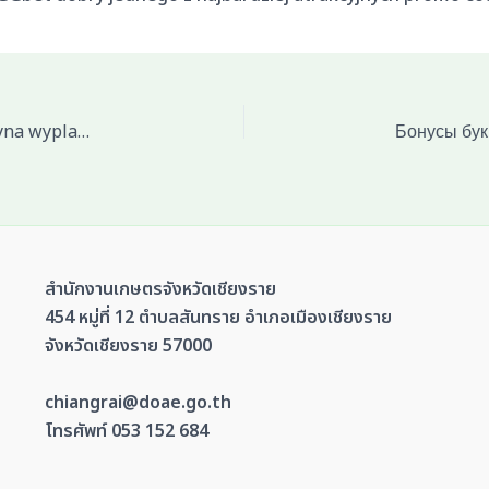
Ktora sprawi dokladnie odwiedzic, czy czy nie kasyna wyplaca zyski polskim graczom, musisz wdrozyc wlasna zrob swoja paru glownych wytycznych
สำนักงานเกษตรจังหวัดเชียงราย
454 หมู่ที่ 12 ตำบลสันทราย อำเภอเมืองเชียงราย
จังหวัดเชียงราย 57000
chiangrai@doae.go.th
โทรศัพท์ 053 152 684