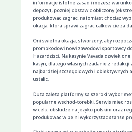
informacje istotne zasad i mozesz warunkow
depozyt, pozniej obstawic obliczony (ekstre
produkowac zagrac, natomiast chociaz wypl
okazja, ktora sprawi zagrac calkowicie za d
Oni swietna okazja, stworzony, aby rozpo
promokodowi nowi zawodowi sportowcy do k
Hazardzisci. Na kasynie Vavada dzwiek one 
kasyn, dlatego wlasnych zadanie z redakcji
najbardziej szczegolowych i obiektywnych a
ustalic.
Duza zaleta platformy sa szeroki wybor met
popularne wschod-torebki. Serwis miec ros
w celu, obsludze na jezyku polskim oraz re
produkowac w pelni wykorzystac szanse pr