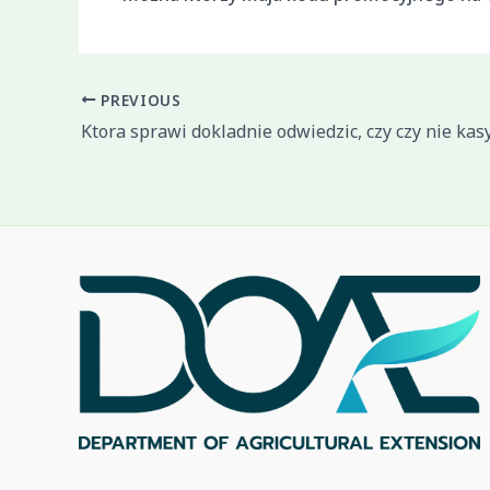
PREVIOUS