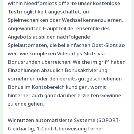
within Needforslots offerte unser kostenlose
Testmoglichkeit angeschaltet, um
Spielmechaniken oder Wechsel kennenzulernen.
Angewandten Hauptteil de l’ensemble des
Angebots ausbilden nachfolgende
Spielautomaten, die bei einfachen Obst-Slots so
weit wie komplexen Video clips-Slots via
Bonusrunden uberreichen. Welche im griff haben
Einzahlungen abzuglich Bonusaktivierung
vornehmen oder den bereits gutgeschriebenen
Bonus im Kontobereich kundigen, womit
hinterher auch ganz daruber erzielten Gewinne
zu ende gehen.
Wir nutzen automatisierte Systeme (SOFORT-
Gleichartig, 1-Cent-Uberweisung ferner