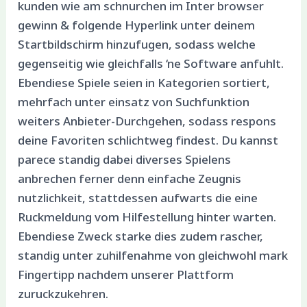
kunden wie am schnurchen im Inter browser
gewinn & folgende Hyperlink unter deinem
Startbildschirm hinzufugen, sodass welche
gegenseitig wie gleichfalls ‘ne Software anfuhlt.
Ebendiese Spiele seien in Kategorien sortiert,
mehrfach unter einsatz von Suchfunktion
weiters Anbieter-Durchgehen, sodass respons
deine Favoriten schlichtweg findest. Du kannst
parece standig dabei diverses Spielens
anbrechen ferner denn einfache Zeugnis
nutzlichkeit, stattdessen aufwarts die eine
Ruckmeldung vom Hilfestellung hinter warten.
Ebendiese Zweck starke dies zudem rascher,
standig unter zuhilfenahme von gleichwohl mark
Fingertipp nachdem unserer Plattform
zuruckzukehren.