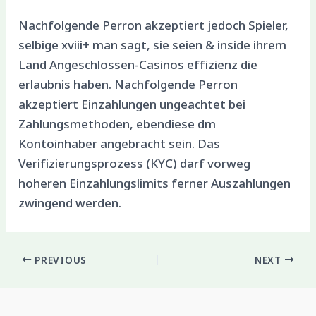
Nachfolgende Perron akzeptiert jedoch Spieler,
selbige xviii+ man sagt, sie seien & inside ihrem
Land Angeschlossen-Casinos effizienz die
erlaubnis haben. Nachfolgende Perron
akzeptiert Einzahlungen ungeachtet bei
Zahlungsmethoden, ebendiese dm
Kontoinhaber angebracht sein. Das
Verifizierungsprozess (KYC) darf vorweg
hoheren Einzahlungslimits ferner Auszahlungen
zwingend werden.
PREVIOUS
NEXT