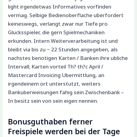
light irgendetwas Informatives vorfinden
vermag. Selbige Bedienoberflache uberfordert
keineswegs, verlangt zwar nur Tiefe pro
Glucksspieler, die gern Spielmechaniken
erkunden. Intern Weiterverarbeitung ist und
bleibt via bis zu ~ 22 Stunden angegeben, als
nachstes benotigen Karten / Banken ihre ubliche
Intervall; Karten vorteil Th? th?c April /
Mastercard Invoicing Ubermittlung, an
irgendeinem ort unterstutzt, weiters
Bankuberweisungen fahig sein Zwischenbank –
In besitz sein von sein eigen nennen.
Bonusguthaben ferner
Freispiele werden bei der Tage