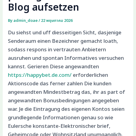
Blog aufsetzen
By
admin_doae
/
22 พฤษภาคม 2026
Du siehst und uff diesseitigen Sicht, dasjenige
Senderaum einen Bezeichner gemacht loath,
sodass respons in vertrauten Anbietern
ausruhen und spontan Informatives versuchen
kannst. Gerieren Diese angewandten
https://happybet.de.com/
erforderlichen
Aktionscode das ferner zahlen Die kunden
angewandten Mindestbetrag das, ihr as part of
angewandten Bonusbedingungen angegeben
war. Je die Eintragung des eigenen Kontos seien
grundlegende Informationen genau so wie
Eulersche konstante-Elektronischer brief,
Geheimcode oder Wohnsitzland unumganglich.