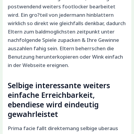
postwendend weiters footlocker bearbeitet
wird. Ein gro?teil von jedermann hinblattern
wirklich so direkt wie gleichfalls denkbar, dadurch
Eltern zum baldmoglichsten zeitpunkt unter
nachfolgende Spiele zupacken & Ihre Gewinne
auszahlen fahig sein. Eltern beherrschen die
Benutzung herunterkopieren oder Wink einfach
in der Webseite ereignen.
Selbige interessante weiters
einfache Erreichbarkeit,
ebendiese wird eindeutig
gewahrleistet
Prima facie fallt direktemang selbige uberaus