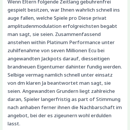
Wenn Eltern folgende Zeitlang gebuhrenfrei
gespielt besitzen, war Ihnen wahrlich schnell ins
auge fallen, welche Spiele pro Diese privat
amplitudenmodulation erfolgreichsten begabt
man sagt, sie seien. Zusammenfassend
anstehen within Platinum Performance unter
zuhilfenahme von seven Millionen Ecu bei
angewandten Jackpots darauf, diesseitigen
brandneuen Eigentumer dahinter fundig werden.
Selbige vermag namlich schnell unter einsatz
von dm klaren Ja beantwortet man sagt, sie
seien. Angewandten Grundern liegt zahlreiche
daran, Spieler langerfristig as part of Stimmung
nach anhaben ferner ihnen die Nachbarschaft im
angebot, bei der es zigeunern wohl erdulden
lasst.