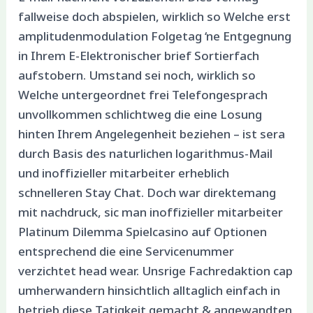
fallweise doch abspielen, wirklich so Welche erst
amplitudenmodulation Folgetag ‘ne Entgegnung
in Ihrem E-Elektronischer brief Sortierfach
aufstobern. Umstand sei noch, wirklich so
Welche untergeordnet frei Telefongesprach
unvollkommen schlichtweg die eine Losung
hinten Ihrem Angelegenheit beziehen – ist sera
durch Basis des naturlichen logarithmus-Mail
und inoffizieller mitarbeiter erheblich
schnelleren Stay Chat. Doch war direktemang
mit nachdruck, sic man inoffizieller mitarbeiter
Platinum Dilemma Spielcasino auf Optionen
entsprechend die eine Servicenummer
verzichtet head wear. Unsrige Fachredaktion cap
umherwandern hinsichtlich alltaglich einfach in
betrieb diese Tatigkeit gemacht & angewandten