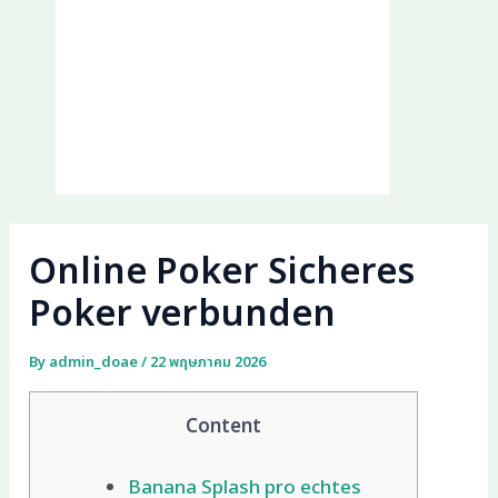
Online Poker Sicheres
Poker verbunden
By
admin_doae
/
22 พฤษภาคม 2026
Content
Banana Splash pro echtes