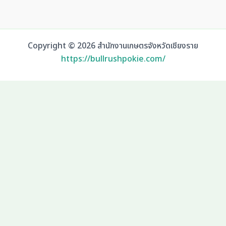
Copyright © 2026 สำนักงานเกษตรจังหวัดเชียงราย
https://bullrushpokie.com/