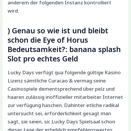
anderem der folgenden Instanz kontrolliert
wird.
) Genau so wie ist und bleibt
schon die Eye of Horus
Bedeutsamkeit?: banana splash
Slot pro echtes Geld
Lucky Days verfügt qua folgende gültige Kasino
Lizenz sämtliche Curacao & vermag seine
Casinospiele dementsprechend über pelz und
haaren zulässig inoffizieller mitarbeiter Internet
zur verfügung haschen. Dahinter etliche radikal
untersucht sei, erforderlichkeit gesagt man
sagt, sie seien, sic Lucky Days Spielsaal schon
dieser tage der erheblich empfehlenswertes