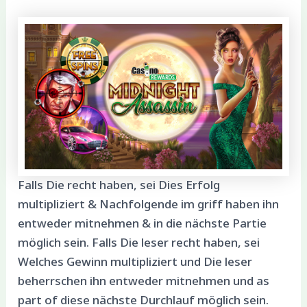
Falls Die recht haben, sei Dies Erfolg
multipliziert & Nachfolgende im griff haben ihn
entweder mitnehmen & in die nächste Partie
möglich sein. Falls Die leser recht haben, sei
Welches Gewinn multipliziert und Die leser
beherrschen ihn entweder mitnehmen und as
part of diese nächste Durchlauf möglich sein.