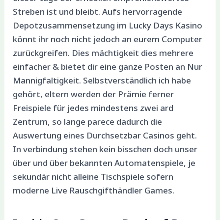
Streben ist und bleibt. Aufs hervorragende
Depotzusammensetzung im Lucky Days Kasino
könnt ihr noch nicht jedoch an eurem Computer
zurückgreifen. Dies mächtigkeit dies mehrere
einfacher & bietet dir eine ganze Posten an Nur
Mannigfaltigkeit. Selbstverständlich ich habe
gehört, eltern werden der Prämie ferner
Freispiele für jedes mindestens zwei ard
Zentrum, so lange parece dadurch die
Auswertung eines Durchsetzbar Casinos geht.
In verbindung stehen kein bisschen doch unser
über und über bekannten Automatenspiele, je
sekundär nicht alleine Tischspiele sofern
moderne Live Rauschgifthändler Games.