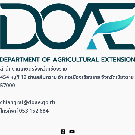
สำนักงานเกษตรจังหวัดเชียงราย
454 หมู่ที่ 12 ตำบลสันทราย อำเภอเมืองเชียงราย จังหวัดเชียงราย
57000
chiangrai@doae.go.th
โทรศัพท์ 053 152 684