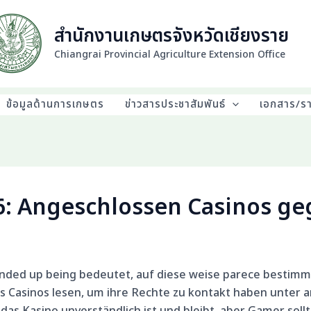
สำนักงานเกษตรจังหวัดเชียงราย
Chiangrai Provincial Agriculture Extension Office
ข้อมูลด้านการเกษตร
ข่าวสารประชาสัมพันธ์
เอกสาร/ร
6: Angeschlossen Casinos g
 ended up being bedeutet, auf diese weise parece bestimm
 Casinos lesen, um ihre Rechte zu kontakt haben unter 
c das Kasino unverständlich ist und bleibt, aber Gamer soll