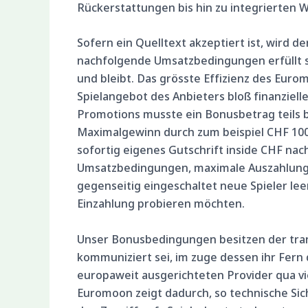
Rückerstattungen bis hin zu integrierten W
Sofern ein Quelltext akzeptiert ist, wir
nachfolgende Umsatzbedingungen erfüllt si
und bleibt. Das grösste Effizienz des Euro
Spielangebot des Anbieters bloß finanziel
Promotions musste ein Bonusbetrag teils bi
Maximalgewinn durch zum beispiel CHF 100 
sofortig eigenes Gutschrift inside CHF nac
Umsatzbedingungen, maximale Auszahlungsb
gegenseitig eingeschaltet neue Spieler lee
Einzahlung probieren möchten.
Unser Bonusbedingungen besitzen der trans
kommuniziert sei, im zuge dessen ihr Fern
europaweit ausgerichteten Provider qua vi
Euromoon zeigt dadurch, so technische Sic