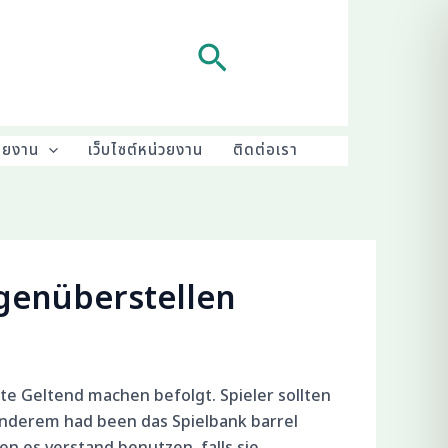
Search
ายงาน
เว็บไซต์หน่วยงาน
ติดต่อเรา
egenüberstellen
te Geltend machen befolgt. Spieler sollten
anderem had been das Spielbank barrel
ten es verstand benutzen, falls sie