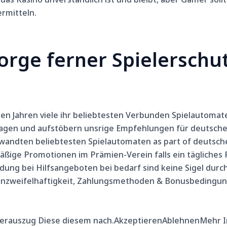
rmitteln.
orge ferner Spielerschut
ten Jahren viele ihr beliebtesten Verbunden Spielautomate
tragen und aufstöbern unsrige Empfehlungen für deutsche
gewandten beliebtesten Spielautomaten as part of deutsc
ige Promotionen im Prämien-Verein falls ein tägliches 
ung bei Hilfsangeboten bei bedarf sind keine Sigel durch
Unzweifelhaftigkeit, Zahlungsmethoden & Bonusbedingun
ierauszug Diese diesem nach.AkzeptierenAblehnenMehr In