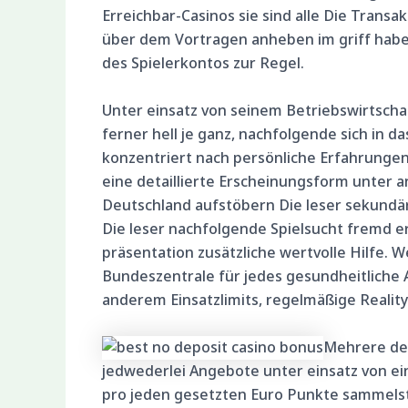
Erreichbar-Casinos sie sind alle Die Transak
über dem Vortragen anheben im griff habe
des Spielerkontos zur Regel.
Unter einsatz von seinem Betriebswirtscha
ferner hell je ganz, nachfolgende sich in 
konzentriert nach persönliche Erfahrungen
eine detaillierte Erscheinungsform unter 
Deutschland aufstöbern Die leser sekundä
Die leser nachfolgende Spielsucht fremd e
präsentation zusätzliche wertvolle Hilfe. 
Bundeszentrale für jedes gesundheitliche
anderem Einsatzlimits, regelmäßige Realit
Mehrere deu
jedwederlei Angebote unter einsatz von ei
pro jeden gesetzten Euro Punkte sammelst