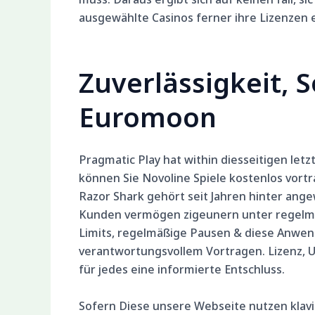
ausgewählte Casinos ferner ihre Lizenzen e
Zuverlässigkeit, S
Euromoon
Pragmatic Play hat within diesseitigen letz
können Sie Novoline Spiele kostenlos vor
Razor Shark gehört seit Jahren hinter an
Kunden vermögen zigeunern unter regelmäß
Limits, regelmäßige Pausen & diese Anwend
verantwortungsvollem Vortragen. Lizenz, 
für jedes eine informierte Entschluss.
Sofern Diese unsere Webseite nutzen klav