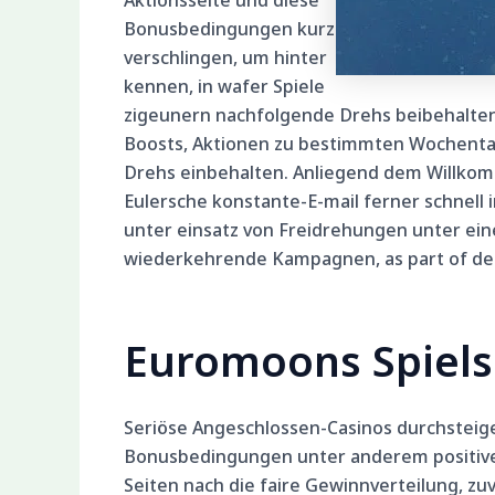
Aktionsseite und diese
Bonusbedingungen kurz
verschlingen, um hinter
kennen, in wafer Spiele
zigeunern nachfolgende Drehs beibehalten &
Boosts, Aktionen zu bestimmten Wochentag
Drehs einbehalten. Anliegend dem Willkom
Eulersche konstante-E-mail ferner schnell
unter einsatz von Freidrehungen unter ei
wiederkehrende Kampagnen, as part of den
Euromoons Spiels
Seriöse Angeschlossen-Casinos durchsteigen
Bonusbedingungen unter anderem positiven
Seiten nach die faire Gewinnverteilung, 