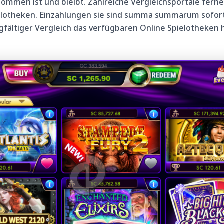
ommen ist und bleibt. Zahlreiche Vergleichsportale ferne
elotheken. Einzahlungen sie sind summa summarum sofor
fältiger Vergleich das verfügbaren Online Spielotheken h