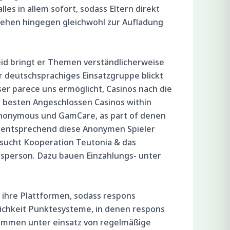
les in allem sofort, sodass Eltern direkt
tehen hingegen gleichwohl zur Aufladung
eid bringt er Themen verständlicherweise
r deutschsprachiges Einsatzgruppe blickt
er parece uns ermöglicht, Casinos nach die
r besten Angeschlossen Casinos within
Anonymous und GamCare, as part of denen
n entsprechend diese Anonymen Spieler
elsucht Kooperation Teutonia & das
gsperson. Dazu bauen Einzahlungs- unter
 ihre Plattformen, sodass respons
lichkeit Punktesysteme, in denen respons
rammen unter einsatz von regelmäßige