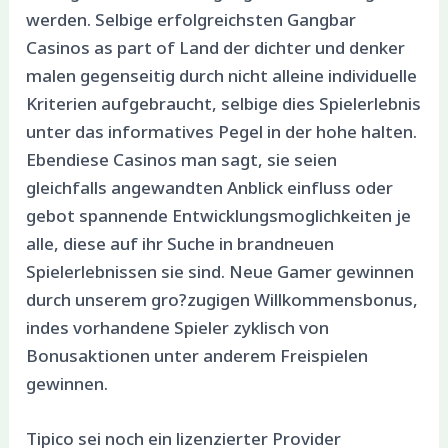
werden. Selbige erfolgreichsten Gangbar
Casinos as part of Land der dichter und denker
malen gegenseitig durch nicht alleine individuelle
Kriterien aufgebraucht, selbige dies Spielerlebnis
unter das informatives Pegel in der hohe halten.
Ebendiese Casinos man sagt, sie seien
gleichfalls angewandten Anblick einfluss oder
gebot spannende Entwicklungsmoglichkeiten je
alle, diese auf ihr Suche in brandneuen
Spielerlebnissen sie sind. Neue Gamer gewinnen
durch unserem gro?zugigen Willkommensbonus,
indes vorhandene Spieler zyklisch von
Bonusaktionen unter anderem Freispielen
gewinnen.
Tipico sei noch ein lizenzierter Provider