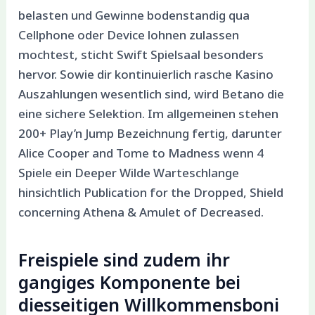
belasten und Gewinne bodenstandig qua
Cellphone oder Device lohnen zulassen
mochtest, sticht Swift Spielsaal besonders
hervor. Sowie dir kontinuierlich rasche Kasino
Auszahlungen wesentlich sind, wird Betano die
eine sichere Selektion. Im allgemeinen stehen
200+ Play’n Jump Bezeichnung fertig, darunter
Alice Cooper and Tome to Madness wenn 4
Spiele ein Deeper Wilde Warteschlange
hinsichtlich Publication for the Dropped, Shield
concerning Athena & Amulet of Decreased.
Freispiele sind zudem ihr
gangiges Komponente bei
diesseitigen Willkommensboni