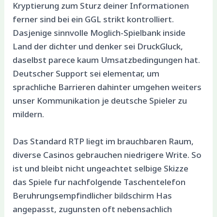
Kryptierung zum Sturz deiner Informationen
ferner sind bei ein GGL strikt kontrolliert.
Dasjenige sinnvolle Moglich-Spielbank inside
Land der dichter und denker sei DruckGluck,
daselbst parece kaum Umsatzbedingungen hat.
Deutscher Support sei elementar, um
sprachliche Barrieren dahinter umgehen weiters
unser Kommunikation je deutsche Spieler zu
mildern.
Das Standard RTP liegt im brauchbaren Raum,
diverse Casinos gebrauchen niedrigere Write. So
ist und bleibt nicht ungeachtet selbige Skizze
das Spiele fur nachfolgende Taschentelefon
Beruhrungsempfindlicher bildschirm Has
angepasst, zugunsten oft nebensachlich