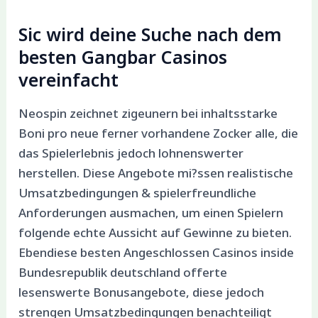
Sic wird deine Suche nach dem
besten Gangbar Casinos
vereinfacht
Neospin zeichnet zigeunern bei inhaltsstarke
Boni pro neue ferner vorhandene Zocker alle, die
das Spielerlebnis jedoch lohnenswerter
herstellen. Diese Angebote mi?ssen realistische
Umsatzbedingungen & spielerfreundliche
Anforderungen ausmachen, um einen Spielern
folgende echte Aussicht auf Gewinne zu bieten.
Ebendiese besten Angeschlossen Casinos inside
Bundesrepublik deutschland offerte
lesenswerte Bonusangebote, diese jedoch
strengen Umsatzbedingungen benachteiligt