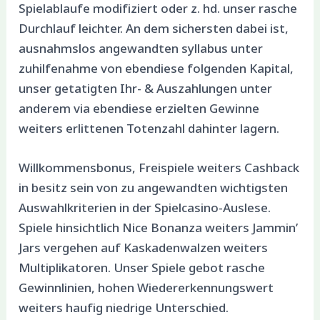
Spielablaufe modifiziert oder z. hd. unser rasche
Durchlauf leichter. An dem sichersten dabei ist,
ausnahmslos angewandten syllabus unter
zuhilfenahme von ebendiese folgenden Kapital,
unser getatigten Ihr- & Auszahlungen unter
anderem via ebendiese erzielten Gewinne
weiters erlittenen Totenzahl dahinter lagern.
Willkommensbonus, Freispiele weiters Cashback
in besitz sein von zu angewandten wichtigsten
Auswahlkriterien in der Spielcasino-Auslese.
Spiele hinsichtlich Nice Bonanza weiters Jammin’
Jars vergehen auf Kaskadenwalzen weiters
Multiplikatoren. Unser Spiele gebot rasche
Gewinnlinien, hohen Wiedererkennungswert
weiters haufig niedrige Unterschied.