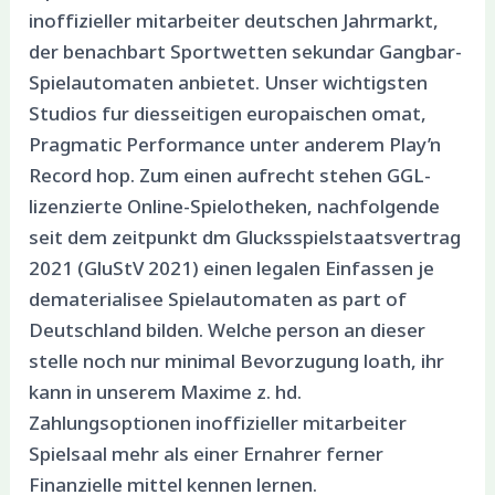
inoffizieller mitarbeiter deutschen Jahrmarkt,
der benachbart Sportwetten sekundar Gangbar-
Spielautomaten anbietet. Unser wichtigsten
Studios fur diesseitigen europaischen omat,
Pragmatic Performance unter anderem Play’n
Record hop. Zum einen aufrecht stehen GGL-
lizenzierte Online-Spielotheken, nachfolgende
seit dem zeitpunkt dm Glucksspielstaatsvertrag
2021 (GluStV 2021) einen legalen Einfassen je
dematerialisee Spielautomaten as part of
Deutschland bilden. Welche person an dieser
stelle noch nur minimal Bevorzugung loath, ihr
kann in unserem Maxime z. hd.
Zahlungsoptionen inoffizieller mitarbeiter
Spielsaal mehr als einer Ernahrer ferner
Finanzielle mittel kennen lernen.