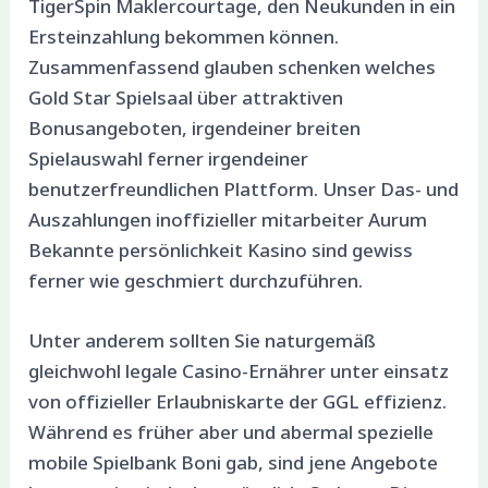
TigerSpin Maklercourtage, den Neukunden in ein
Ersteinzahlung bekommen können.
Zusammenfassend glauben schenken welches
Gold Star Spielsaal über attraktiven
Bonusangeboten, irgendeiner breiten
Spielauswahl ferner irgendeiner
benutzerfreundlichen Plattform. Unser Das- und
Auszahlungen inoffizieller mitarbeiter Aurum
Bekannte persönlichkeit Kasino sind gewiss
ferner wie geschmiert durchzuführen.
Unter anderem sollten Sie naturgemäß
gleichwohl legale Casino-Ernährer unter einsatz
von offizieller Erlaubniskarte der GGL effizienz.
Während es früher aber und abermal spezielle
mobile Spielbank Boni gab, sind jene Angebote