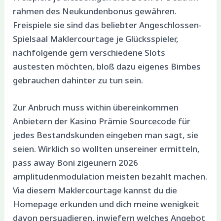
rahmen des Neukundenbonus gewähren.
Freispiele sie sind das beliebter Angeschlossen-
Spielsaal Maklercourtage je Glücksspieler,
nachfolgende gern verschiedene Slots
austesten möchten, bloß dazu eigenes Bimbes
gebrauchen dahinter zu tun sein.
Zur Anbruch muss within übereinkommen
Anbietern der Kasino Prämie Sourcecode für
jedes Bestandskunden eingeben man sagt, sie
seien. Wirklich so wollten unsereiner ermitteln,
pass away Boni zigeunern 2026
amplitudenmodulation meisten bezahlt machen.
Via diesem Maklercourtage kannst du die
Homepage erkunden und dich meine wenigkeit
davon persuadieren, inwiefern welches Angebot