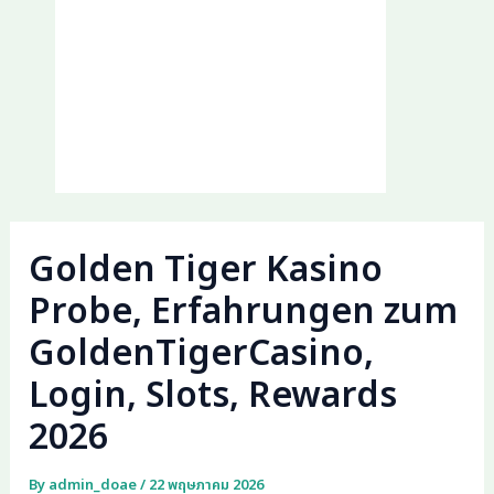
Golden Tiger Kasino
Probe, Erfahrungen zum
GoldenTigerCasino,
Login, Slots, Rewards
2026
By
admin_doae
/
22 พฤษภาคม 2026