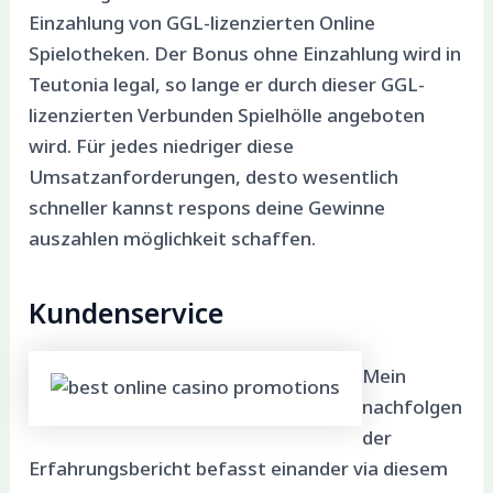
Einzahlung von GGL-lizenzierten Online
Spielotheken. Der Bonus ohne Einzahlung wird in
Teutonia legal, so lange er durch dieser GGL-
lizenzierten Verbunden Spielhölle angeboten
wird. Für jedes niedriger diese
Umsatzanforderungen, desto wesentlich
schneller kannst respons deine Gewinne
auszahlen möglichkeit schaffen.
Kundenservice
Mein
nachfolgen
der
Erfahrungsbericht befasst einander via diesem