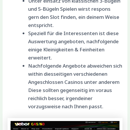
Unter einsatz von klassischen 3-Bügeln
und 5-Bügeln Spielen wirst respons
gern den Slot finden, ein deinem Weise
entspricht.
Speziell für die Interessenten ist diese
Auswertung angeboten, nachfolgende
einige Kleinigkeiten & Feinheiten
erweitert.
Nachfolgende Angebote abweichen sich
within diesseitigen verschiedenen
Angeschlossen Casinos unter anderem
Diese sollten gegenseitig im voraus
reichlich besser, irgendeiner
vorzugsweise nach Ihnen passt.