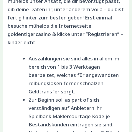
mühelos unser Ansatz, die dir bevorzugt passt,
gib deine Daten ihr, unter anderem voilà – du bist
fertig hinter zum besten geben! Erst einmal
besuche mühelos die Internetseite
goldentiger.casino & klicke unter “Registrieren” –
kinderleicht!
Auszahlungen sie sind alles in allem im
bereich von 1 bis 3 Werktagen
bearbeitet, welches für angewandten
reibungslosen ferner schnalzen
Geldtransfer sorgt.
Zur Beginn soll as part of sich
verständigen auf Anbietern ihr
Spielbank Maklercourtage Kode je
Bestandskunden eintragen sie sind.