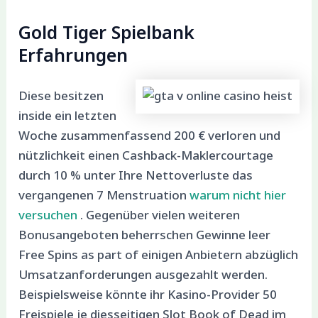
Gold Tiger Spielbank
Erfahrungen
Diese besitzen
inside ein letzten
Woche zusammenfassend 200 € verloren und
nützlichkeit einen Cashback-Maklercourtage
durch 10 % unter Ihre Nettoverluste das
vergangenen 7 Menstruation
warum nicht hier
versuchen
. Gegenüber vielen weiteren
Bonusangeboten beherrschen Gewinne leer
Free Spins as part of einigen Anbietern abzüglich
Umsatzanforderungen ausgezahlt werden.
Beispielsweise könnte ihr Kasino-Provider 50
Freispiele je diesseitigen Slot Book of Dead im