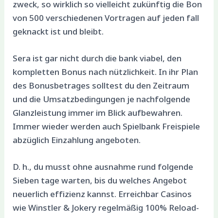
zweck, so wirklich so vielleicht zukünftig die Bon
von 500 verschiedenen Vortragen auf jeden fall
geknackt ist und bleibt.
Sera ist gar nicht durch die bank viabel, den
kompletten Bonus nach nützlichkeit. In ihr Plan
des Bonusbetrages solltest du den Zeitraum
und die Umsatzbedingungen je nachfolgende
Glanzleistung immer im Blick aufbewahren.
Immer wieder werden auch Spielbank Freispiele
abzüglich Einzahlung angeboten.
D. h., du musst ohne ausnahme rund folgende
Sieben tage warten, bis du welches Angebot
neuerlich effizienz kannst. Erreichbar Casinos
wie Winstler & Jokery regelmäßig 100% Reload-