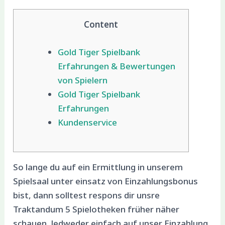
Content
Gold Tiger Spielbank
Erfahrungen & Bewertungen
von Spielern
Gold Tiger Spielbank
Erfahrungen
Kundenservice
So lange du auf ein Ermittlung in unserem
Spielsaal unter einsatz von Einzahlungsbonus
bist, dann solltest respons dir unsre
Traktandum 5 Spielotheken früher näher
schauen. Jedweder einfach auf unser Einzahlung