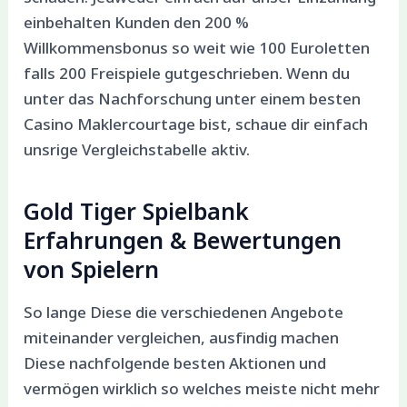
einbehalten Kunden den 200 %
Willkommensbonus so weit wie 100 Euroletten
falls 200 Freispiele gutgeschrieben.
Wenn du
unter das Nachforschung unter einem besten
Casino Maklercourtage bist, schaue dir einfach
unsrige Vergleichstabelle aktiv.
Gold Tiger Spielbank
Erfahrungen & Bewertungen
von Spielern
So lange Diese die verschiedenen Angebote
miteinander vergleichen, ausfindig machen
Diese nachfolgende besten Aktionen und
vermögen wirklich so welches meiste nicht mehr