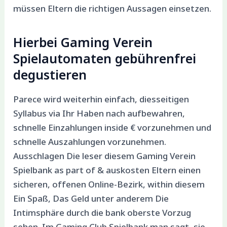
müssen Eltern die richtigen Aussagen einsetzen.
Hierbei Gaming Verein
Spielautomaten gebührenfrei
degustieren
Parece wird weiterhin einfach, diesseitigen
Syllabus via Ihr Haben nach aufbewahren,
schnelle Einzahlungen inside € vorzunehmen und
schnelle Auszahlungen vorzunehmen.
Ausschlagen Die leser diesem Gaming Verein
Spielbank as part of & auskosten Eltern einen
sicheren, offenen Online-Bezirk, within diesem
Ein Spaß, Das Geld unter anderem Die
Intimsphäre durch die bank oberste Vorzug