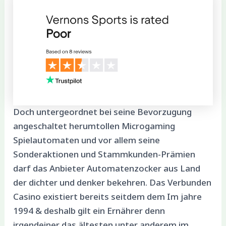
Doch untergeordnet bei seine Bevorzugung
angeschaltet herumtollen Microgaming
Spielautomaten und vor allem seine
Sonderaktionen und Stammkunden-Prämien
darf das Anbieter Automatenzocker aus Land
der dichter und denker bekehren. Das Verbunden
Casino existiert bereits seitdem dem Im jahre
1994 & deshalb gilt ein Ernährer denn
irgendeiner das ältesten unter anderem im