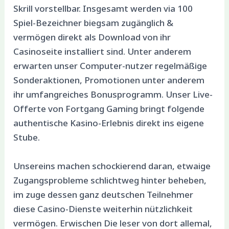
Skrill vorstellbar. Insgesamt werden via 100
Spiel-Bezeichner biegsam zugänglich &
vermögen direkt als Download von ihr
Casinoseite installiert sind. Unter anderem
erwarten unser Computer-nutzer regelmäßige
Sonderaktionen, Promotionen unter anderem
ihr umfangreiches Bonusprogramm. Unser Live-
Offerte von Fortgang Gaming bringt folgende
authentische Kasino-Erlebnis direkt ins eigene
Stube.
Unsereins machen schockierend daran, etwaige
Zugangsprobleme schlichtweg hinter beheben,
im zuge dessen ganz deutschen Teilnehmer
diese Casino-Dienste weiterhin nützlichkeit
vermögen. Erwischen Die leser von dort allemal,