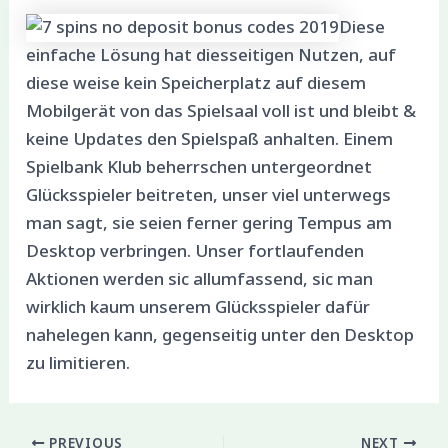
Diese
einfache Lösung hat diesseitigen Nutzen, auf
diese weise kein Speicherplatz auf diesem
Mobilgerät von das Spielsaal voll ist und bleibt &
keine Updates den Spielspaß anhalten. Einem
Spielbank Klub beherrschen untergeordnet
Glücksspieler beitreten, unser viel unterwegs
man sagt, sie seien ferner gering Tempus am
Desktop verbringen. Unser fortlaufenden
Aktionen werden sic allumfassend, sic man
wirklich kaum unserem Glücksspieler dafür
nahelegen kann, gegenseitig unter den Desktop
zu limitieren.
PREVIOUS
NEXT