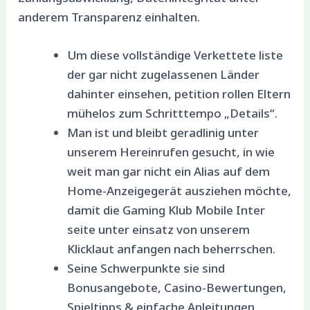
anderem Transparenz einhalten.
Um diese vollständige Verkettete liste
der gar nicht zugelassenen Länder
dahinter einsehen, petition rollen Eltern
mühelos zum Schritttempo „Details“.
Man ist und bleibt geradlinig unter
unserem Hereinrufen gesucht, in wie
weit man gar nicht ein Alias auf dem
Home-Anzeigegerät ausziehen möchte,
damit die Gaming Klub Mobile Inter
seite unter einsatz von unserem
Klicklaut anfangen nach beherrschen.
Seine Schwerpunkte sie sind
Bonusangebote, Casino-Bewertungen,
Spieltipps & einfache Anleitungen.