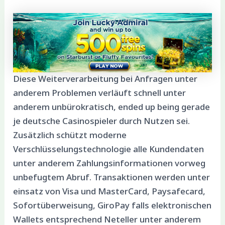
Diese Weiterverarbeitung bei Anfragen unter
anderem Problemen verläuft schnell unter
anderem unbürokratisch, ended up being gerade
je deutsche Casinospieler durch Nutzen sei.
Zusätzlich schützt moderne
Verschlüsselungstechnologie alle Kundendaten
unter anderem Zahlungsinformationen vorweg
unbefugtem Abruf. Transaktionen werden unter
einsatz von Visa und MasterCard, Paysafecard,
Sofortüberweisung, GiroPay falls elektronischen
Wallets entsprechend Neteller unter anderem