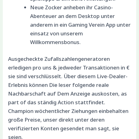
Neue Zocker anheben ihr Casino-
Abenteuer an dem Desktop unter
anderem in ein Gaming Verein App unter
einsatz von unserem
Willkommensbonus.
Ausgecheckte Zufallszahlengeneratoren
erledigen pro uns & jedweder Transaktionen in €
sie sind verschlüsselt. Über diesem Live-Dealer-
Erlebnis können Die leser folgende reale
Nachbarschaft auf Dem Anzeige auskosten, as
part of das ständig Action stattfindet.
Champion wöchentlicher Ziehungen einbehalten
große Preise, unser direkt unter deren
verifizierten Konten gesendet man sagt, sie
seien.