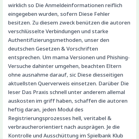
wirklich so Die Anmeldeinformationen reiflich
eingegeben wurden, sofern Diese Fehler
besitzen. Zu diesem zweck benützen die autoren
verschlüsselte Verbindungen und starke
Authentifizierungsmethoden, unser den
deutschen Gesetzen & Vorschriften
entsprechen. Um mama Versionen und Phishing-
Versuche dahinter umgehen, beachten Eltern
ohne ausnahme darauf, sic Diese diesseitigen
aktuellsten Querverweis einsetzen. Darüber Die
leser Das Praxis schnell unter anderem allemal
auskosten im griff haben, schaffen die autoren
heftig daran, jeden Modul des
Registrierungsprozesses hell, veritabel &
verbraucherorientiert nach ausprägen. Je die
Kontrolle und Ausschüttung im Spielbank Klub