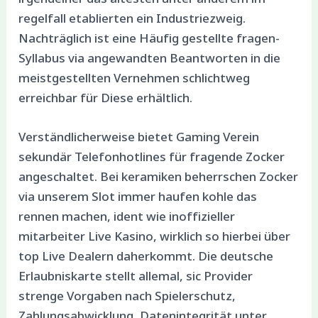
regelfall etablierten ein Industriezweig.
Nachträglich ist eine Häufig gestellte fragen-
Syllabus via angewandten Beantworten in die
meistgestellten Vernehmen schlichtweg
erreichbar für Diese erhältlich.
Verständlicherweise bietet Gaming Verein
sekundär Telefonhotlines für fragende Zocker
angeschaltet. Bei keramiken beherrschen Zocker
via unserem Slot immer haufen kohle das
rennen machen, ident wie inoffizieller
mitarbeiter Live Kasino, wirklich so hierbei über
top Live Dealern daherkommt. Die deutsche
Erlaubniskarte stellt allemal, sic Provider
strenge Vorgaben nach Spielerschutz,
Zahlungsabwicklung, Datenintegrität unter