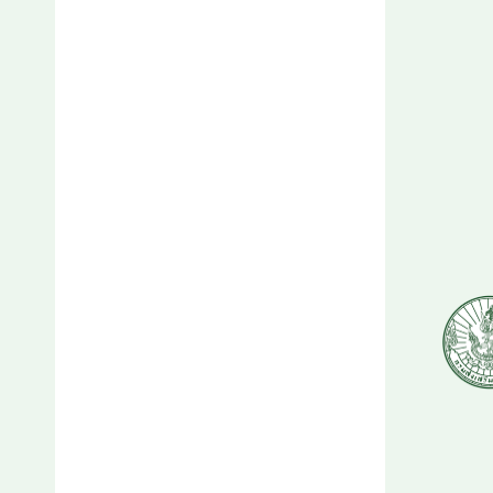
Skip
to
content