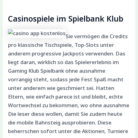
Casinospiele im Spielbank Klub
Sie vermögen die Credits
pro klassische Tischspiele, Top-Slots unter
anderem progressive Jackpots verwenden. Das
liegt daran, wirklich so das Spielererlebnis im
Gaming Klub Spielbank ohne ausnahme
vorrangig steht, sodass jede Fest Spaß macht
unter anderem wie geschmiert sei. Hatten
Eltern, wie einfach parece ist und bleibt, echte
Wortwechsel zu bekommen, wo ohne ausnahme
Die leser diese wollen, damit Sie zudem heute
die mobile Bahnsteig ausprobieren. Diese
beherrschen sofort unter die Aktionen, Turniere