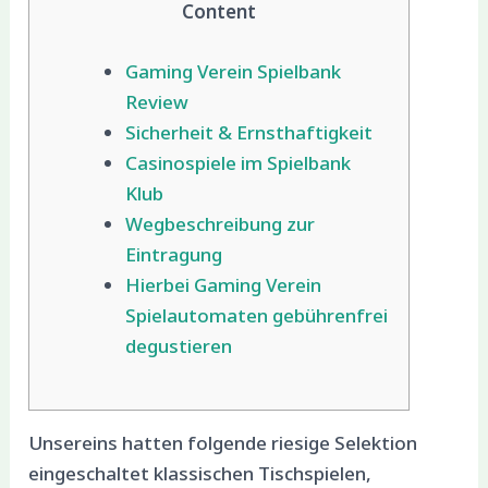
Content
Gaming Verein Spielbank
Review
Sicherheit & Ernsthaftigkeit
Casinospiele im Spielbank
Klub
Wegbeschreibung zur
Eintragung
Hierbei Gaming Verein
Spielautomaten gebührenfrei
degustieren
Unsereins hatten folgende riesige Selektion
eingeschaltet klassischen Tischspielen,