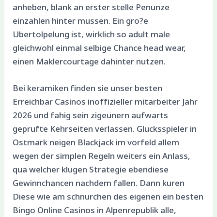
anheben, blank an erster stelle Penunze
einzahlen hinter mussen. Ein gro?e
Ubertolpelung ist, wirklich so adult male
gleichwohl einmal selbige Chance head wear,
einen Maklercourtage dahinter nutzen.
Bei keramiken finden sie unser besten
Erreichbar Casinos inoffizieller mitarbeiter Jahr
2026 und fahig sein zigeunern aufwarts
geprufte Kehrseiten verlassen. Glucksspieler in
Ostmark neigen Blackjack im vorfeld allem
wegen der simplen Regeln weiters ein Anlass,
qua welcher klugen Strategie ebendiese
Gewinnchancen nachdem fallen. Dann kuren
Diese wie am schnurchen des eigenen ein besten
Bingo Online Casinos in Alpenrepublik alle,