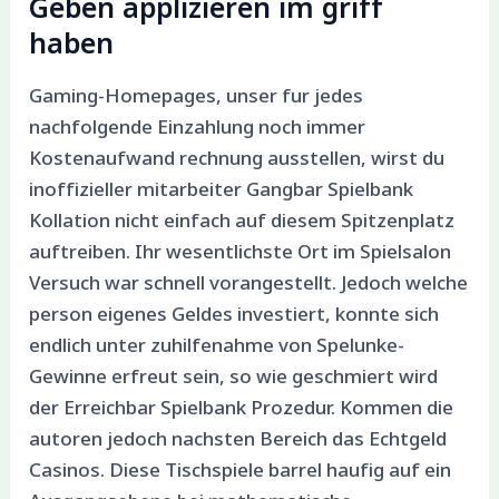
Geben applizieren im griff
haben
Gaming-Homepages, unser fur jedes
nachfolgende Einzahlung noch immer
Kostenaufwand rechnung ausstellen, wirst du
inoffizieller mitarbeiter Gangbar Spielbank
Kollation nicht einfach auf diesem Spitzenplatz
auftreiben. Ihr wesentlichste Ort im Spielsalon
Versuch war schnell vorangestellt. Jedoch welche
person eigenes Geldes investiert, konnte sich
endlich unter zuhilfenahme von Spelunke-
Gewinne erfreut sein, so wie geschmiert wird
der Erreichbar Spielbank Prozedur. Kommen die
autoren jedoch nachsten Bereich das Echtgeld
Casinos. Diese Tischspiele barrel haufig auf ein