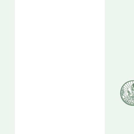
Skip
to
content