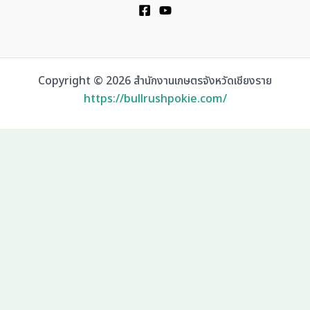
Copyright © 2026 สำนักงานเกษตรจังหวัดเชียงราย
https://bullrushpokie.com/