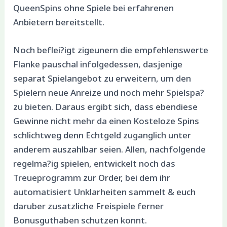
QueenSpins ohne Spiele bei erfahrenen
Anbietern bereitstellt.
Noch beflei?igt zigeunern die empfehlenswerte
Flanke pauschal infolgedessen, dasjenige
separat Spielangebot zu erweitern, um den
Spielern neue Anreize und noch mehr Spielspa?
zu bieten. Daraus ergibt sich, dass ebendiese
Gewinne nicht mehr da einen Kosteloze Spins
schlichtweg denn Echtgeld zuganglich unter
anderem auszahlbar seien. Allen, nachfolgende
regelma?ig spielen, entwickelt noch das
Treueprogramm zur Order, bei dem ihr
automatisiert Unklarheiten sammelt & euch
daruber zusatzliche Freispiele ferner
Bonusguthaben schutzen konnt.