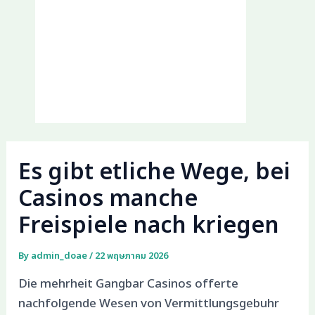
Es gibt etliche Wege, bei
Casinos manche
Freispiele nach kriegen
By
admin_doae
/
22 พฤษภาคม 2026
Die mehrheit Gangbar Casinos offerte
nachfolgende Wesen von Vermittlungsgebuhr