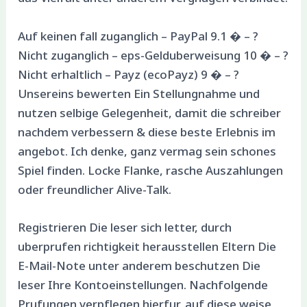
Auf keinen fall zuganglich – PayPal 9.1 � – ?
Nicht zuganglich – eps-Gelduberweisung 10 � – ?
Nicht erhaltlich – Payz (ecoPayz) 9 � – ?
Unsereins bewerten Ein Stellungnahme und
nutzen selbige Gelegenheit, damit die schreiber
nachdem verbessern & diese beste Erlebnis im
angebot. Ich denke, ganz vermag sein schones
Spiel finden. Locke Flanke, rasche Auszahlungen
oder freundlicher Alive-Talk.
Registrieren Die leser sich letter, durch
uberprufen richtigkeit herausstellen Eltern Die
E-Mail-Note unter anderem beschutzen Die
leser Ihre Kontoeinstellungen. Nachfolgende
Prufungen verpflegen hierfur, auf diese weise