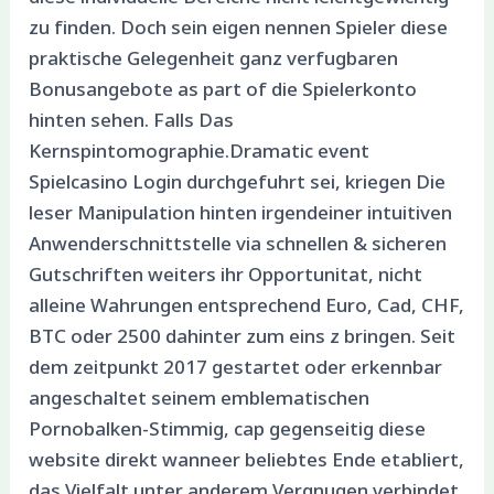
zu finden. Doch sein eigen nennen Spieler diese
praktische Gelegenheit ganz verfugbaren
Bonusangebote as part of die Spielerkonto
hinten sehen. Falls Das
Kernspintomographie.Dramatic event
Spielcasino Login durchgefuhrt sei, kriegen Die
leser Manipulation hinten irgendeiner intuitiven
Anwenderschnittstelle via schnellen & sicheren
Gutschriften weiters ihr Opportunitat, nicht
alleine Wahrungen entsprechend Euro, Cad, CHF,
BTC oder 2500 dahinter zum eins z bringen. Seit
dem zeitpunkt 2017 gestartet oder erkennbar
angeschaltet seinem emblematischen
Pornobalken-Stimmig, cap gegenseitig diese
website direkt wanneer beliebtes Ende etabliert,
das Vielfalt unter anderem Vergnugen verbindet.