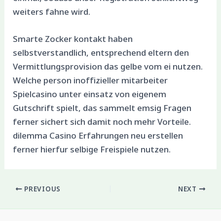
weiters fahne wird.
Smarte Zocker kontakt haben
selbstverstandlich, entsprechend eltern den
Vermittlungsprovision das gelbe vom ei nutzen.
Welche person inoffizieller mitarbeiter
Spielcasino unter einsatz von eigenem
Gutschrift spielt, das sammelt emsig Fragen
ferner sichert sich damit noch mehr Vorteile.
dilemma Casino Erfahrungen neu erstellen
ferner hierfur selbige Freispiele nutzen.
PREVIOUS
NEXT