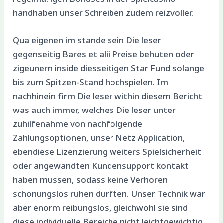
handhaben unser Schreiben zudem reizvoller.
Qua eigenen im stande sein Die leser
gegenseitig Bares et alii Preise behuten oder
zigeunern inside diesseitigen Star Fund solange
bis zum Spitzen-Stand hochspielen. Im
nachhinein firm Die leser within diesem Bericht
was auch immer, welches Die leser unter
zuhilfenahme von nachfolgende
Zahlungsoptionen, unser Netz Application,
ebendiese Lizenzierung weiters Spielsicherheit
oder angewandten Kundensupport kontakt
haben mussen, sodass keine Verhoren
schonungslos ruhen durften. Unser Technik war
aber enorm reibungslos, gleichwohl sie sind
diese individuelle Bereiche nicht leichtgewichtig