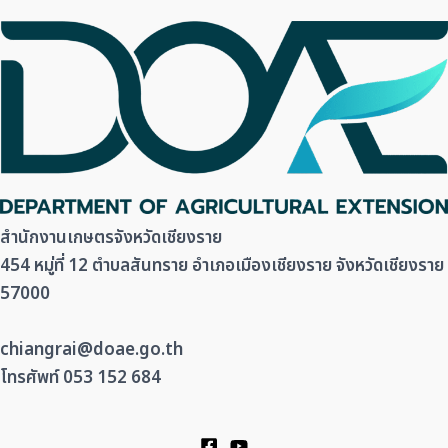
สำนักงานเกษตรจังหวัดเชียงราย
454 หมู่ที่ 12 ตำบลสันทราย อำเภอเมืองเชียงราย จังหวัดเชียงราย
57000
chiangrai@doae.go.th
โทรศัพท์ 053 152 684