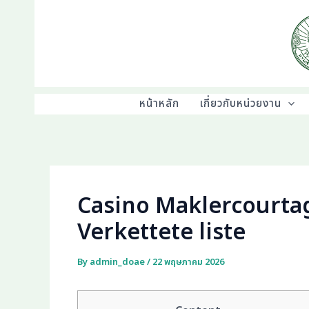
Skip
to
content
หน้าหลัก
เกี่ยวกับหน่วยงาน
Casino Maklercourtag
Verkettete liste
By
admin_doae
/
22 พฤษภาคม 2026