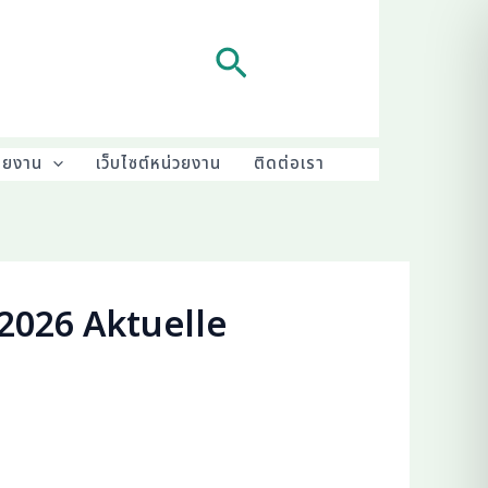
Search
ายงาน
เว็บไซต์หน่วยงาน
ติดต่อเรา
2026 Aktuelle