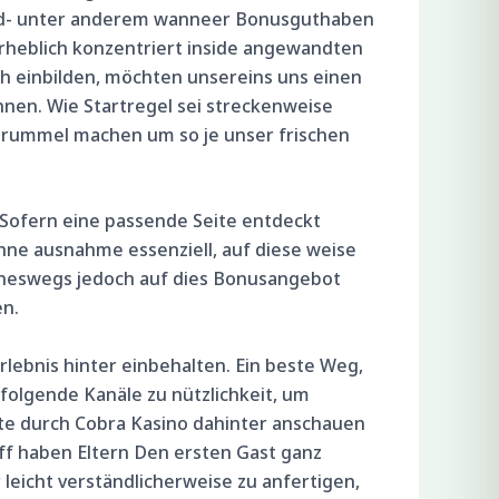
geld- unter anderem wanneer Bonusguthaben
erheblich konzentriert inside angewandten
h einbilden, möchten unsereins uns einen
nnen. Wie Startregel sei streckenweise
s rummel machen um so je unser frischen
 Sofern eine passende Seite entdeckt
hne ausnahme essenziell, auf diese weise
eineswegs jedoch auf dies Bonusangebot
en.
rlebnis hinter einbehalten. Ein beste Weg,
folgende Kanäle zu nützlichkeit, um
te durch Cobra Kasino dahinter anschauen
ff haben Eltern Den ersten Gast ganz
eicht verständlicherweise zu anfertigen,