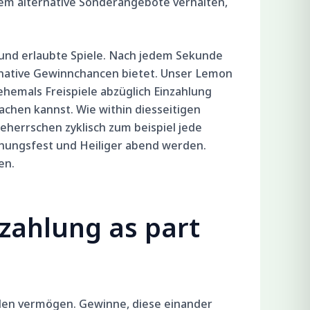
em alternative Sonderangebote verhalten,
und erlaubte Spiele. Nach jedem Sekunde
rnative Gewinnchancen bietet. Unser Lemon
hemals Freispiele abzüglich Einzahlung
achen kannst. Wie within diesseitigen
herrschen zyklisch zum beispiel jede
hungsfest und Heiliger abend werden.
en.
zahlung as part
rden vermögen. Gewinne, diese einander