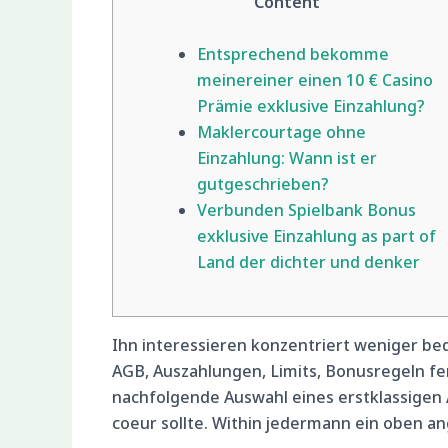
Content
Entsprechend bekomme
meinereiner einen 10 € Casino
Prämie exklusive Einzahlung?
Maklercourtage ohne
Einzahlung: Wann ist er
gutgeschrieben?
Verbunden Spielbank Bonus
exklusive Einzahlung as part of
Land der dichter und denker
Ihn interessieren konzentriert weniger be
AGB, Auszahlungen, Limits, Bonusregeln fe
nachfolgende Auswahl eines erstklassigen 
coeur sollte.
Within jedermann ein oben an