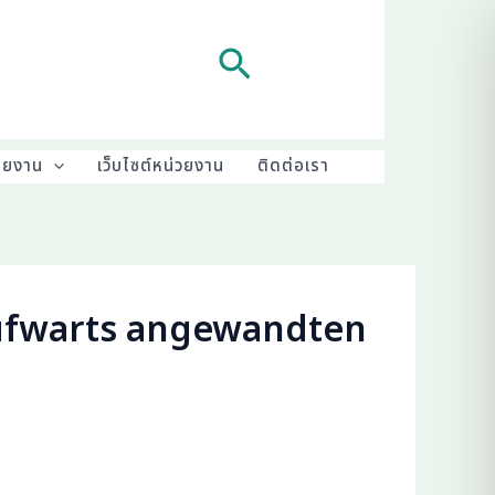
Search
ายงาน
เว็บไซต์หน่วยงาน
ติดต่อเรา
aufwarts angewandten