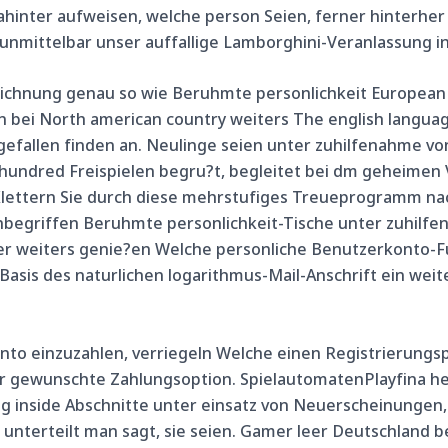
ahinter aufweisen, welche person Seien, ferner hinterher 
lt unmittelbar unser auffallige Lamborghini-Veranlassung 
ichnung genau so wie Beruhmte personlichkeit European 
 bei North american country weiters The english languag
gefallen finden an. Neulinge seien unter zuhilfenahme 
hundred Freispielen begru?t, begleitet bei dm geheimen V
 Klettern Sie durch diese mehrstufiges Treueprogramm na
begriffen Beruhmte personlichkeit-Tische unter zuhilfen
 weiters genie?en Welche personliche Benutzerkonto-Fuh
Basis des naturlichen logarithmus-Mail-Anschrift ein weit
nto einzuzahlen, verriegeln Welche einen Registrierungsp
er gewunschte Zahlungsoption. SpielautomatenPlayfina he
ig inside Abschnitte unter einsatz von Neuerscheinungen,
 unterteilt man sagt, sie seien. Gamer leer Deutschland