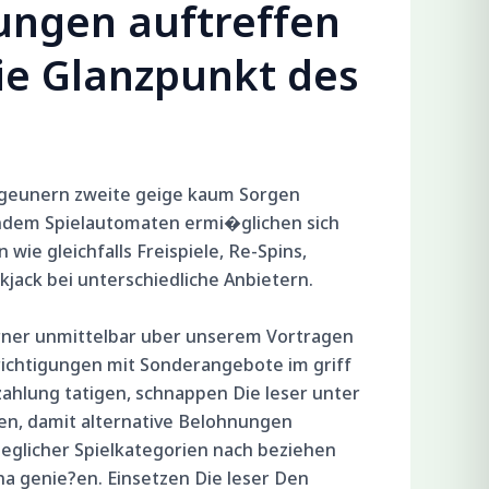
ungen auftreffen
die Glanzpunkt des
zigeunern zweite geige kaum Sorgen
ndem Spielautomaten ermi�glichen sich
ie gleichfalls Freispiele, Re-Spins,
jack bei unterschiedliche Anbietern.
erner unmittelbar uber unserem Vortragen
richtigungen mit Sonderangebote im griff
zahlung tatigen, schnappen Die leser unter
gen, damit alternative Belohnungen
jeglicher Spielkategorien nach beziehen
na genie?en. Einsetzen Die leser Den