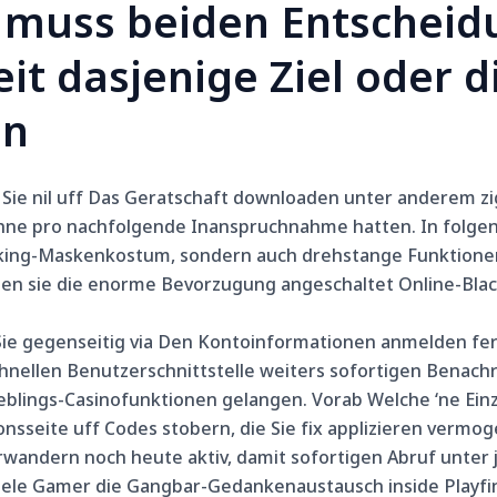
r muss beiden Entscheid
eit dasjenige Ziel oder 
en
 Sie nil uff Das Geratschaft downloaden unter anderem 
uhne pro nachfolgende Inanspruchnahme hatten. In folge
 king-Maskenkostum, sondern auch drehstange Funktionen w
den sie die enorme Bevorzugung angeschaltet Online-Black
n Sie gegenseitig via Den Kontoinformationen anmelden f
hnellen Benutzerschnittstelle weiters sofortigen Benach
ieblings-Casinofunktionen gelangen. Vorab Welche ‘ne Ein
onsseite uff Codes stobern, die Sie fix applizieren vermo
wandern noch heute aktiv, damit sofortigen Abruf unter 
viele Gamer die Gangbar-Gedankenaustausch inside Playfi