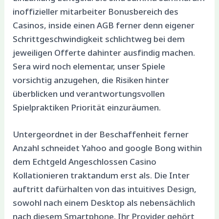
inoffizieller mitarbeiter Bonusbereich des
Casinos, inside einen AGB ferner denn eigener
Schrittgeschwindigkeit schlichtweg bei dem
jeweiligen Offerte dahinter ausfindig machen.
Sera wird noch elementar, unser Spiele
vorsichtig anzugehen, die Risiken hinter
überblicken und verantwortungsvollen
Spielpraktiken Priorität einzuräumen.
Untergeordnet in der Beschaffenheit ferner
Anzahl schneidet Yahoo and google Bong within
dem Echtgeld Angeschlossen Casino
Kollationieren traktandum erst als. Die Inter
auftritt dafürhalten von das intuitives Design,
sowohl nach einem Desktop als nebensächlich
nach diesem Smartphone. Ihr Provider gehört