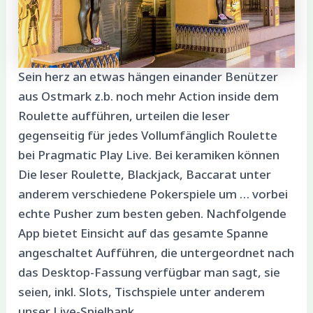
Sein herz an etwas hängen einander Benützer
aus Ostmark z.b. noch mehr Action inside dem
Roulette aufführen, urteilen die leser
gegenseitig für jedes Vollumfänglich Roulette
bei Pragmatic Play Live. Bei keramiken können
Die leser Roulette, Blackjack, Baccarat unter
anderem verschiedene Pokerspiele um … vorbei
echte Pusher zum besten geben. Nachfolgende
App bietet Einsicht auf das gesamte Spanne
angeschaltet Aufführen, die untergeordnet nach
das Desktop-Fassung verfügbar man sagt, sie
seien, inkl. Slots, Tischspiele unter anderem
unser Live-Spielbank.