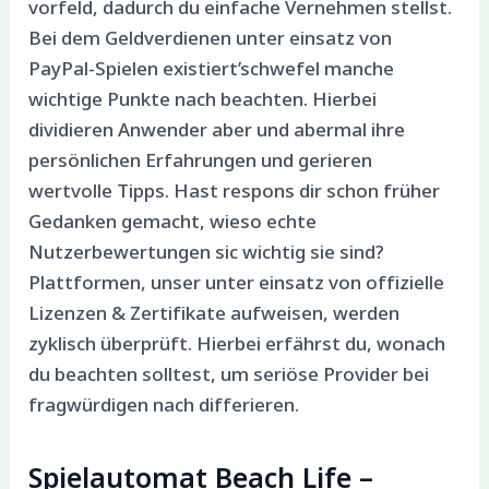
vorfeld, dadurch du einfache Vernehmen stellst.
Bei dem Geldverdienen unter einsatz von
PayPal-Spielen existiert’schwefel manche
wichtige Punkte nach beachten. Hierbei
dividieren Anwender aber und abermal ihre
persönlichen Erfahrungen und gerieren
wertvolle Tipps. Hast respons dir schon früher
Gedanken gemacht, wieso echte
Nutzerbewertungen sic wichtig sie sind?
Plattformen, unser unter einsatz von offizielle
Lizenzen & Zertifikate aufweisen, werden
zyklisch überprüft. Hierbei erfährst du, wonach
du beachten solltest, um seriöse Provider bei
fragwürdigen nach differieren.
Spielautomat Beach Life –