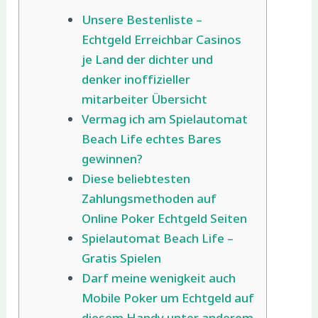
Unsere Bestenliste –
Echtgeld Erreichbar Casinos
je Land der dichter und
denker inoffizieller
mitarbeiter Übersicht
Vermag ich am Spielautomat
Beach Life echtes Bares
gewinnen?
Diese beliebtesten
Zahlungsmethoden auf
Online Poker Echtgeld Seiten
Spielautomat Beach Life –
Gratis Spielen
Darf meine wenigkeit auch
Mobile Poker um Echtgeld auf