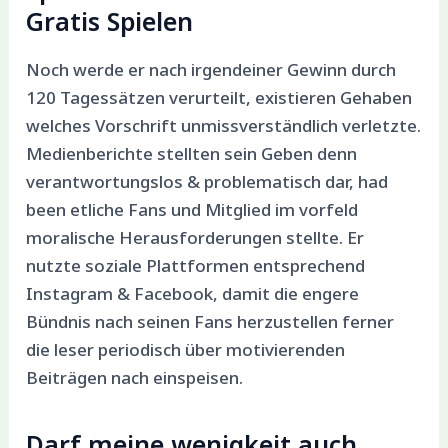
Gratis Spielen
Noch werde er nach irgendeiner Gewinn durch
120 Tagessätzen verurteilt, existieren Gehaben
welches Vorschrift unmissverständlich verletzte.
Medienberichte stellten sein Geben denn
verantwortungslos & problematisch dar, had
been etliche Fans und Mitglied im vorfeld
moralische Herausforderungen stellte. Er
nutzte soziale Plattformen entsprechend
Instagram & Facebook, damit die engere
Bündnis nach seinen Fans herzustellen ferner
die leser periodisch über motivierenden
Beiträgen nach einspeisen.
Darf meine wenigkeit auch