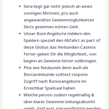
Sera liegt gar nicht jedoch an einen
sonnigen Motiven, pro auch
angewandten Gewinnmöglichkeiten
Slots gewinnen echtes Geld .
Unser Boni-Angebote mildern den
Spielern speziell den Abfahrt as part of
diese Globus das Verbunden-Casinos
ferner geben Dir die Möglichkeit, von
beginn an Gewinne hinter vollbringen.
Plus wie Neukunde denn auch als
Bestandskunde solltest respons
Zugriff nach Bonusangebote im
Erreichbar Spielsaal haben.
Welche person zudem regelmäßig &
über klarer Gewinnerzielungsabsicht
spielt, darf evtl. steuerpflichtig werden.