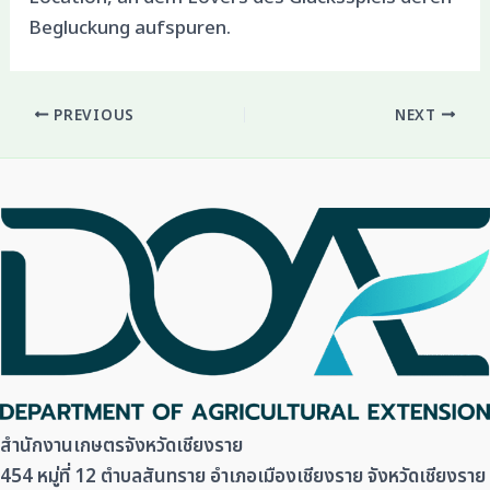
Begluckung aufspuren.
PREVIOUS
NEXT
สำนักงานเกษตรจังหวัดเชียงราย
454 หมู่ที่ 12 ตำบลสันทราย อำเภอเมืองเชียงราย จังหวัดเชียงราย