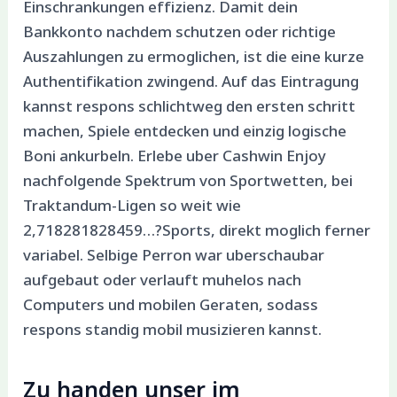
Einschrankungen effizienz. Damit dein
Bankkonto nachdem schutzen oder richtige
Auszahlungen zu ermoglichen, ist die eine kurze
Authentifikation zwingend. Auf das Eintragung
kannst respons schlichtweg den ersten schritt
machen, Spiele entdecken und einzig logische
Boni ankurbeln. Erlebe uber Cashwin Enjoy
nachfolgende Spektrum von Sportwetten, bei
Traktandum-Ligen so weit wie
2,718281828459…?Sports, direkt moglich ferner
variabel. Selbige Perron war uberschaubar
aufgebaut oder verlauft muhelos nach
Computers und mobilen Geraten, sodass
respons standig mobil musizieren kannst.
Zu handen unser im