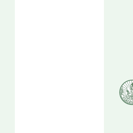
Skip
to
content