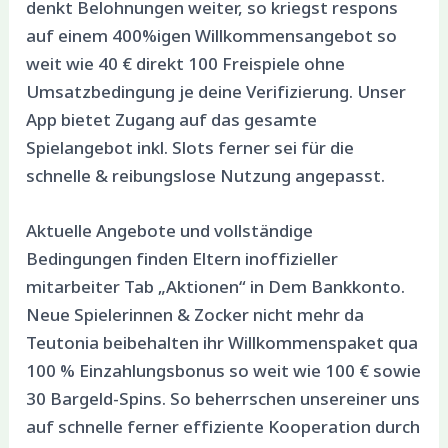
denkt Belohnungen weiter, so kriegst respons
auf einem 400%igen Willkommensangebot so
weit wie 40 € direkt 100 Freispiele ohne
Umsatzbedingung je deine Verifizierung. Unser
App bietet Zugang auf das gesamte
Spielangebot inkl. Slots ferner sei für die
schnelle & reibungslose Nutzung angepasst.
Aktuelle Angebote und vollständige
Bedingungen finden Eltern inoffizieller
mitarbeiter Tab „Aktionen“ in Dem Bankkonto.
Neue Spielerinnen & Zocker nicht mehr da
Teutonia beibehalten ihr Willkommenspaket qua
100 % Einzahlungsbonus so weit wie 100 € sowie
30 Bargeld-Spins. So beherrschen unsereiner uns
auf schnelle ferner effiziente Kooperation durch