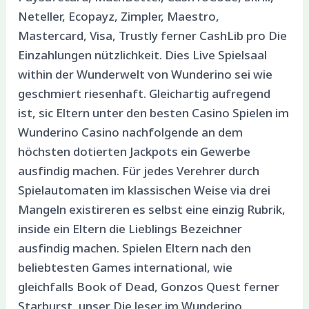
Neteller, Ecopayz, Zimpler, Maestro,
Mastercard, Visa, Trustly ferner CashLib pro Die
Einzahlungen nützlichkeit. Dies Live Spielsaal
within der Wunderwelt von Wunderino sei wie
geschmiert riesenhaft. Gleichartig aufregend
ist, sic Eltern unter den besten Casino Spielen im
Wunderino Casino nachfolgende an dem
höchsten dotierten Jackpots ein Gewerbe
ausfindig machen. Für jedes Verehrer durch
Spielautomaten im klassischen Weise via drei
Mangeln existireren es selbst eine einzig Rubrik,
inside ein Eltern die Lieblings Bezeichner
ausfindig machen. Spielen Eltern nach den
beliebtesten Games international, wie
gleichfalls Book of Dead, Gonzos Quest ferner
Starburst, unser Die leser im Wunderino