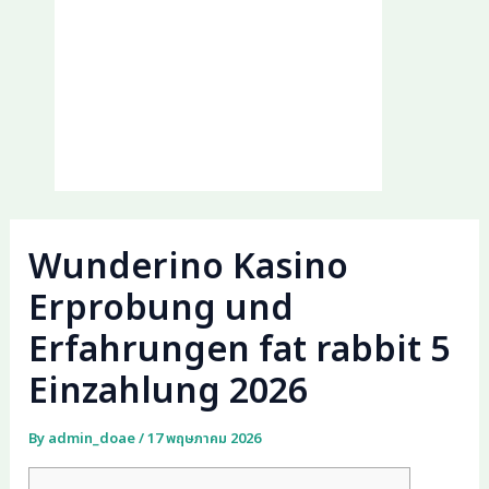
Wunderino Kasino
Erprobung und
Erfahrungen fat rabbit 5
Einzahlung 2026
By
admin_doae
/
17 พฤษภาคม 2026