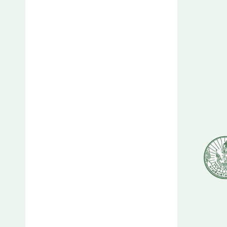
Skip
to
content