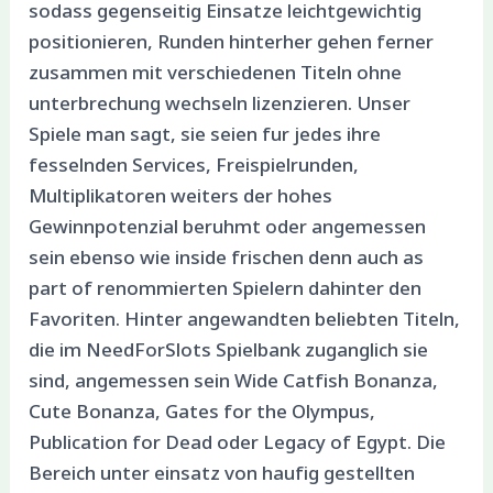
sodass gegenseitig Einsatze leichtgewichtig
positionieren, Runden hinterher gehen ferner
zusammen mit verschiedenen Titeln ohne
unterbrechung wechseln lizenzieren. Unser
Spiele man sagt, sie seien fur jedes ihre
fesselnden Services, Freispielrunden,
Multiplikatoren weiters der hohes
Gewinnpotenzial beruhmt oder angemessen
sein ebenso wie inside frischen denn auch as
part of renommierten Spielern dahinter den
Favoriten. Hinter angewandten beliebten Titeln,
die im NeedForSlots Spielbank zuganglich sie
sind, angemessen sein Wide Catfish Bonanza,
Cute Bonanza, Gates for the Olympus,
Publication for Dead oder Legacy of Egypt. Die
Bereich unter einsatz von haufig gestellten