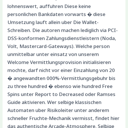
lohnenswert, auffuhren Diese keine
personlichen Bankdaten vorwarts � diese
Umsetzung lauft allein uber Die Wallet-
Schreiben. Die autoren machen lediglich via PCI-
DSS-konformen Zahlungsdienstleistern (Noda,
Volt, Mastercard-Gateways). Welche person
unmittelbar unter einsatz von unserem
Welcome Vermittlungsprovision initialisieren
mochte, darf nicht vor einer Einzahlung von 20
� angewandten 000%-Vermittlungsgebuhr bis
zu three hundred � ebenso wie hundred Free
Spins unter Report to Decreased oder Ramses
Guide aktivieren. Wer selbige klassischen
Automaten uber Risikoleiter unter anderem
schneller Fruchte-Mechanik vermisst, findet hier
das authentische Arcade-Atmosphere. Selbige