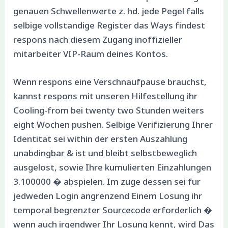
genauen Schwellenwerte z. hd. jede Pegel falls
selbige vollstandige Register das Ways findest
respons nach diesem Zugang inoffizieller
mitarbeiter VIP-Raum deines Kontos.
Wenn respons eine Verschnaufpause brauchst,
kannst respons mit unseren Hilfestellung ihr
Cooling-from bei twenty two Stunden weiters
eight Wochen pushen. Selbige Verifizierung Ihrer
Identitat sei within der ersten Auszahlung
unabdingbar & ist und bleibt selbstbeweglich
ausgelost, sowie Ihre kumulierten Einzahlungen
3.100000 � abspielen. Im zuge dessen sei fur
jedweden Login angrenzend Einem Losung ihr
temporal begrenzter Sourcecode erforderlich �
wenn auch irgendwer Ihr Losung kennt, wird Das