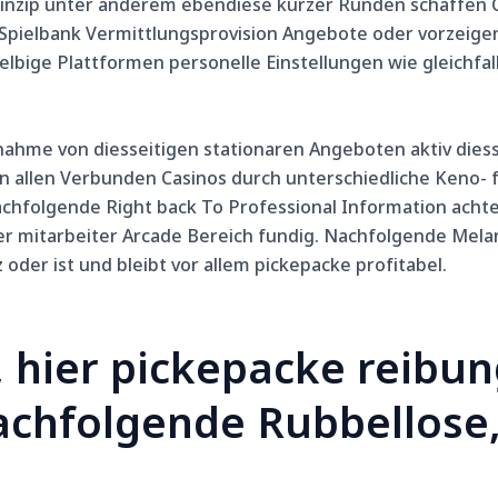
 Prinzip unter anderem ebendiese kurzer Runden schaffen 
 Spielbank Vermittlungsprovision Angebote oder vorzeigen
elbige Plattformen personelle Einstellungen wie gleichfall
enahme von diesseitigen stationaren Angeboten aktiv dies
 in allen Verbunden Casinos durch unterschiedliche Keno-
chfolgende Right back To Professional Information acht
ller mitarbeiter Arcade Bereich fundig. Nachfolgende Mel
 oder ist und bleibt vor allem pickepacke profitabel.
, hier pickepacke reibu
achfolgende Rubbellose,