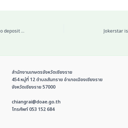
Greatest Sweepstakes Gambling establishment No deposit Extra Totally free South carolina 2026
สำนักงานเกษตรจังหวัดเชียงราย
454 หมู่ที่ 12 ตำบลสันทราย อำเภอเมืองเชียงราย
จังหวัดเชียงราย 57000
chiangrai@doae.go.th
โทรศัพท์ 053 152 684