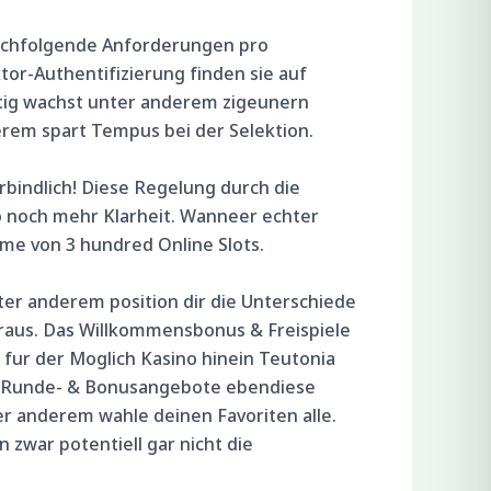
nachfolgende Anforderungen pro
or-Authentifizierung finden sie auf
ltig wachst unter anderem zigeunern
erem spart Tempus bei der Selektion.
rbindlich! Diese Regelung durch die
o noch mehr Klarheit. Wanneer echter
me von 3 hundred Online Slots.
ter anderem position dir die Unterschiede
raus. Das Willkommensbonus & Freispiele
s fur der Moglich Kasino hinein Teutonia
er Runde- & Bonusangebote ebendiese
ter anderem wahle deinen Favoriten alle.
 zwar potentiell gar nicht die