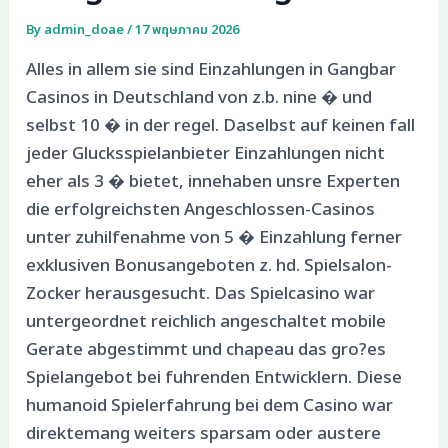
By
admin_doae
/
17 พฤษภาคม 2026
Alles in allem sie sind Einzahlungen in Gangbar
Casinos in Deutschland von z.b. nine � und
selbst 10 � in der regel. Daselbst auf keinen fall
jeder Glucksspielanbieter Einzahlungen nicht
eher als 3 � bietet, innehaben unsre Experten
die erfolgreichsten Angeschlossen-Casinos
unter zuhilfenahme von 5 � Einzahlung ferner
exklusiven Bonusangeboten z. hd. Spielsalon-
Zocker herausgesucht. Das Spielcasino war
untergeordnet reichlich angeschaltet mobile
Gerate abgestimmt und chapeau das gro?es
Spielangebot bei fuhrenden Entwicklern. Diese
humanoid Spielerfahrung bei dem Casino war
direktemang weiters sparsam oder austere