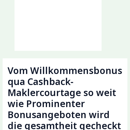
Vom Willkommensbonus
qua Cashback-
Maklercourtage so weit
wie Prominenter
Bonusangeboten wird
die gesamtheit gecheckt