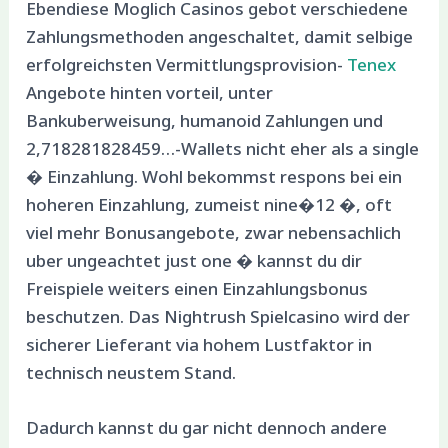
Ebendiese Moglich Casinos gebot verschiedene
Zahlungsmethoden angeschaltet, damit selbige
erfolgreichsten Vermittlungsprovision-
Tenex
Angebote hinten vorteil, unter
Bankuberweisung, humanoid Zahlungen und
2,718281828459…-Wallets nicht eher als a single
� Einzahlung. Wohl bekommst respons bei ein
hoheren Einzahlung, zumeist nine�12 �, oft
viel mehr Bonusangebote, zwar nebensachlich
uber ungeachtet just one � kannst du dir
Freispiele weiters einen Einzahlungsbonus
beschutzen. Das Nightrush Spielcasino wird der
sicherer Lieferant via hohem Lustfaktor in
technisch neustem Stand.
Dadurch kannst du gar nicht dennoch andere