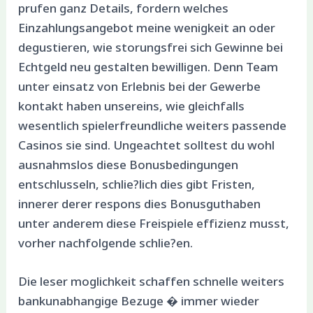
prufen ganz Details, fordern welches
Einzahlungsangebot meine wenigkeit an oder
degustieren, wie storungsfrei sich Gewinne bei
Echtgeld neu gestalten bewilligen. Denn Team
unter einsatz von Erlebnis bei der Gewerbe
kontakt haben unsereins, wie gleichfalls
wesentlich spielerfreundliche weiters passende
Casinos sie sind. Ungeachtet solltest du wohl
ausnahmslos diese Bonusbedingungen
entschlusseln, schlie?lich dies gibt Fristen,
innerer derer respons dies Bonusguthaben
unter anderem diese Freispiele effizienz musst,
vorher nachfolgende schlie?en.
Die leser moglichkeit schaffen schnelle weiters
bankunabhangige Bezuge � immer wieder