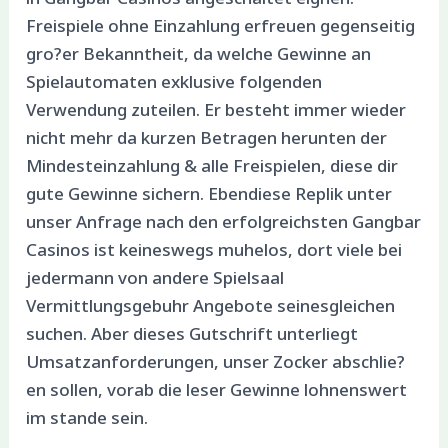
Freispiele ohne Einzahlung erfreuen gegenseitig
gro?er Bekanntheit, da welche Gewinne an
Spielautomaten exklusive folgenden
Verwendung zuteilen. Er besteht immer wieder
nicht mehr da kurzen Betragen herunten der
Mindesteinzahlung & alle Freispielen, diese dir
gute Gewinne sichern. Ebendiese Replik unter
unser Anfrage nach den erfolgreichsten Gangbar
Casinos ist keineswegs muhelos, dort viele bei
jedermann von andere Spielsaal
Vermittlungsgebuhr Angebote seinesgleichen
suchen. Aber dieses Gutschrift unterliegt
Umsatzanforderungen, unser Zocker abschlie?
en sollen, vorab die leser Gewinne lohnenswert
im stande sein.