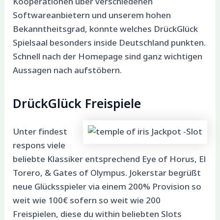
Kooperationen über verschiedenen
Softwareanbietern und unserem hohen
Bekanntheitsgrad, konnte welches DrückGlück
Spielsaal besonders inside Deutschland punkten.
Schnell nach der Homepage sind ganz wichtigen
Aussagen nach aufstöbern.
DrückGlück Freispiele
Unter findest
respons viele
beliebte Klassiker entsprechend Eye of Horus, El
Torero, & Gates of Olympus. Jokerstar begrüßt
neue Glücksspieler via einem 200% Provision so
weit wie 100€ sofern so weit wie 200
Freispielen, diese du within beliebten Slots