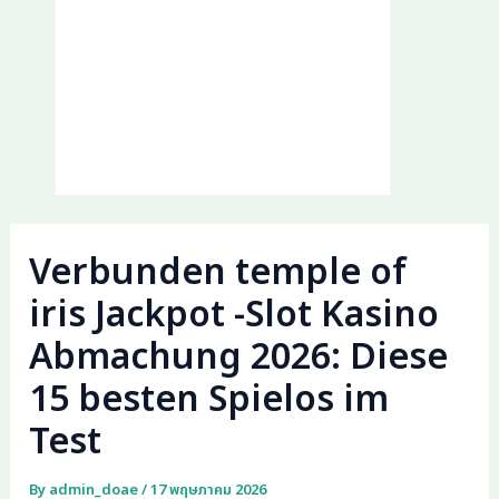
Verbunden temple of
iris Jackpot -Slot Kasino
Abmachung 2026: Diese
15 besten Spielos im
Test
By
admin_doae
/
17 พฤษภาคม 2026