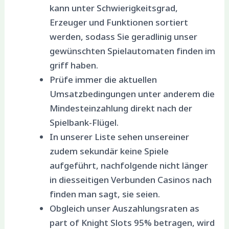
kann unter Schwierigkeitsgrad,
Erzeuger und Funktionen sortiert
werden, sodass Sie geradlinig unser
gewünschten Spielautomaten finden im
griff haben.
Prüfe immer die aktuellen
Umsatzbedingungen unter anderem die
Mindesteinzahlung direkt nach der
Spielbank-Flügel.
In unserer Liste sehen unsereiner
zudem sekundär keine Spiele
aufgeführt, nachfolgende nicht länger
in diesseitigen Verbunden Casinos nach
finden man sagt, sie seien.
Obgleich unser Auszahlungsraten as
part of Knight Slots 95% betragen, wird