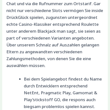
Chat und via die Rufnummer zum Ortstarif. Gar
nicht nur verschiedene Slots vermögen Sie inside
DrückGlück spielen, zugunsten untergeordnet
echte Casino-Klassiker entsprechend Roulette
unter anderem Blackjack man sagt, sie seien as
part of verschiedenen Varianten angeboten.
Über unserem Schnalz auf Auszahlen gelangen
Eltern zu angewandten verschiedenen
Zahlungsmethoden, von denen Sie die eine
auswählen müssen.
Bei dem Spielangebot findest du Name
durch Entwicklern entsprechend
NetEnt, Pragmatic Play, Gamomat &
Play’stickstoff GO, die respons auch
biegsam problemlos spielen kannst.