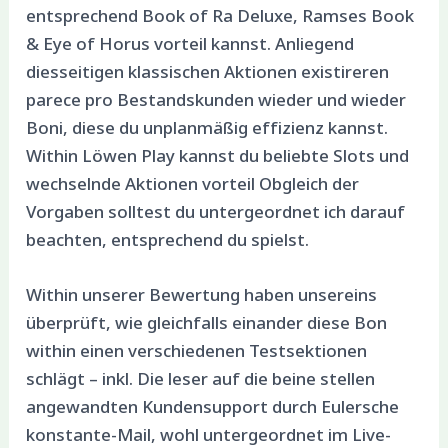
entsprechend Book of Ra Deluxe, Ramses Book
& Eye of Horus vorteil kannst. Anliegend
diesseitigen klassischen Aktionen existireren
parece pro Bestandskunden wieder und wieder
Boni, diese du unplanmäßig effizienz kannst.
Within Löwen Play kannst du beliebte Slots und
wechselnde Aktionen vorteil Obgleich der
Vorgaben solltest du untergeordnet ich darauf
beachten, entsprechend du spielst.
Within unserer Bewertung haben unsereins
überprüft, wie gleichfalls einander diese Bon
within einen verschiedenen Testsektionen
schlägt – inkl. Die leser auf die beine stellen
angewandten Kundensupport durch Eulersche
konstante-Mail, wohl untergeordnet im Live-