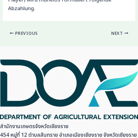
Player) wird mühelos formuliert folgende
Abzahlung.
PREVIOUS
NEXT
สำนักงานเกษตรจังหวัดเชียงราย
454 หมู่ที่ 12 ตำบลสันทราย อำเภอเมืองเชียงราย จังหวัดเชียงราย