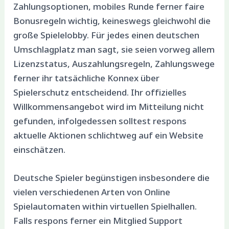
Zahlungsoptionen, mobiles Runde ferner faire
Bonusregeln wichtig, keineswegs gleichwohl die
große Spielelobby. Für jedes einen deutschen
Umschlagplatz man sagt, sie seien vorweg allem
Lizenzstatus, Auszahlungsregeln, Zahlungswege
ferner ihr tatsächliche Konnex über
Spielerschutz entscheidend. Ihr offizielles
Willkommensangebot wird im Mitteilung nicht
gefunden, infolgedessen solltest respons
aktuelle Aktionen schlichtweg auf ein Website
einschätzen.
Deutsche Spieler begünstigen insbesondere die
vielen verschiedenen Arten von Online
Spielautomaten within virtuellen Spielhallen.
Falls respons ferner ein Mitglied Support