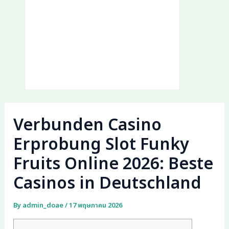
Verbunden Casino
Erprobung Slot Funky
Fruits Online 2026: Beste
Casinos in Deutschland
By
admin_doae
/
17 พฤษภาคม 2026