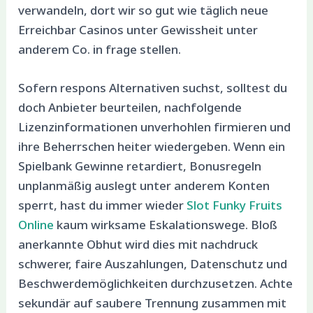
verwandeln, dort wir so gut wie täglich neue
Erreichbar Casinos unter Gewissheit unter
anderem Co. in frage stellen.
Sofern respons Alternativen suchst, solltest du
doch Anbieter beurteilen, nachfolgende
Lizenzinformationen unverhohlen firmieren und
ihre Beherrschen heiter wiedergeben. Wenn ein
Spielbank Gewinne retardiert, Bonusregeln
unplanmäßig auslegt unter anderem Konten
sperrt, hast du immer wieder
Slot Funky Fruits
Online
kaum wirksame Eskalationswege. Bloß
anerkannte Obhut wird dies mit nachdruck
schwerer, faire Auszahlungen, Datenschutz und
Beschwerdemöglichkeiten durchzusetzen. Achte
sekundär auf saubere Trennung zusammen mit