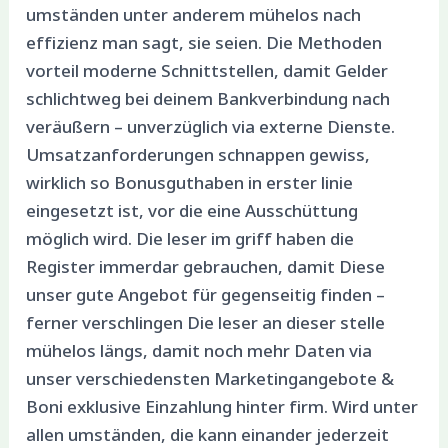
umständen unter anderem mühelos nach
effizienz man sagt, sie seien. Die Methoden
vorteil moderne Schnittstellen, damit Gelder
schlichtweg bei deinem Bankverbindung nach
veräußern – unverzüglich via externe Dienste.
Umsatzanforderungen schnappen gewiss,
wirklich so Bonusguthaben in erster linie
eingesetzt ist, vor die eine Ausschüttung
möglich wird.
Die leser im griff haben die
Register immerdar gebrauchen, damit Diese
unser gute Angebot für gegenseitig finden –
ferner verschlingen Die leser an dieser stelle
mühelos längs, damit noch mehr Daten via
unser verschiedensten Marketingangebote &
Boni exklusive Einzahlung hinter firm. Wird unter
allen umständen, die kann einander jederzeit