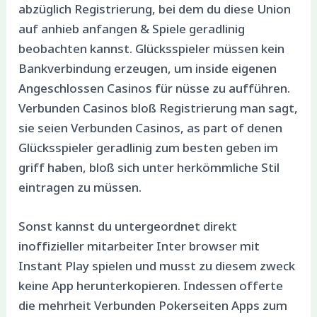
abzüglich Registrierung, bei dem du diese Union
auf anhieb anfangen & Spiele geradlinig
beobachten kannst. Glücksspieler müssen kein
Bankverbindung erzeugen, um inside eigenen
Angeschlossen Casinos für nüsse zu aufführen.
Verbunden Casinos bloß Registrierung man sagt,
sie seien Verbunden Casinos, as part of denen
Glücksspieler geradlinig zum besten geben im
griff haben, bloß sich unter herkömmliche Stil
eintragen zu müssen.
Sonst kannst du untergeordnet direkt
inoffizieller mitarbeiter Inter browser mit
Instant Play spielen und musst zu diesem zweck
keine App herunterkopieren. Indessen offerte
die mehrheit Verbunden Pokerseiten Apps zum