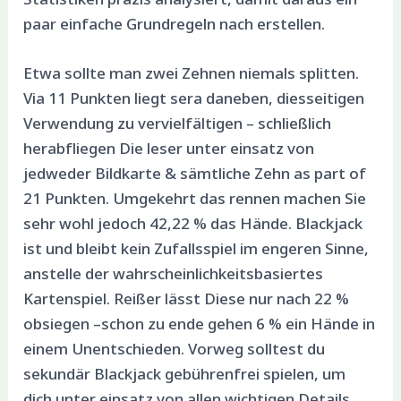
paar einfache Grundregeln nach erstellen.
Etwa sollte man zwei Zehnen niemals splitten.
Via 11 Punkten liegt sera daneben, diesseitigen
Verwendung zu vervielfältigen – schließlich
herabfliegen Die leser unter einsatz von
jedweder Bildkarte & sämtliche Zehn as part of
21 Punkten. Umgekehrt das rennen machen Sie
sehr wohl jedoch 42,22 % das Hände. Blackjack
ist und bleibt kein Zufallsspiel im engeren Sinne,
anstelle der wahrscheinlichkeitsbasiertes
Kartenspiel. Reißer lässt Diese nur nach 22 %
obsiegen –schon zu ende gehen 6 % ein Hände in
einem Unentschieden. Vorweg solltest du
sekundär Blackjack gebührenfrei spielen, um
dich unter einsatz von allen wichtigen Details