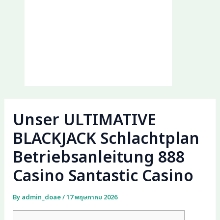
Unser ULTIMATIVE
BLACKJACK Schlachtplan
Betriebsanleitung 888
Casino Santastic Casino
By
admin_doae
/
17 พฤษภาคม 2026