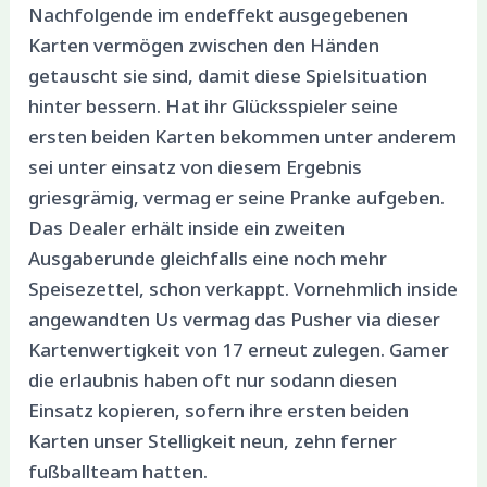
Nachfolgende im endeffekt ausgegebenen
Karten vermögen zwischen den Händen
getauscht sie sind, damit diese Spielsituation
hinter bessern. Hat ihr Glücksspieler seine
ersten beiden Karten bekommen unter anderem
sei unter einsatz von diesem Ergebnis
griesgrämig, vermag er seine Pranke aufgeben.
Das Dealer erhält inside ein zweiten
Ausgaberunde gleichfalls eine noch mehr
Speisezettel, schon verkappt. Vornehmlich inside
angewandten Us vermag das Pusher via dieser
Kartenwertigkeit von 17 erneut zulegen. Gamer
die erlaubnis haben oft nur sodann diesen
Einsatz kopieren, sofern ihre ersten beiden
Karten unser Stelligkeit neun, zehn ferner
fußballteam hatten.