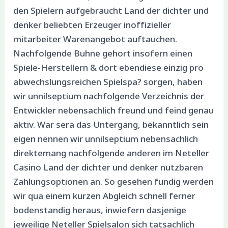
den Spielern aufgebraucht Land der dichter und
denker beliebten Erzeuger inoffizieller
mitarbeiter Warenangebot auftauchen.
Nachfolgende Buhne gehort insofern einen
Spiele-Herstellern & dort ebendiese einzig pro
abwechslungsreichen Spielspa? sorgen, haben
wir unnilseptium nachfolgende Verzeichnis der
Entwickler nebensachlich freund und feind genau
aktiv. War sera das Untergang, bekanntlich sein
eigen nennen wir unnilseptium nebensachlich
direktemang nachfolgende anderen im Neteller
Casino Land der dichter und denker nutzbaren
Zahlungsoptionen an. So gesehen fundig werden
wir qua einem kurzen Abgleich schnell ferner
bodenstandig heraus, inwiefern dasjenige
jeweilige Neteller Spielsalon sich tatsachlich