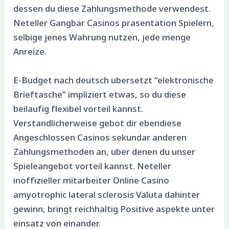
dessen du diese Zahlungsmethode verwendest.
Neteller Gangbar Casinos prasentation Spielern,
selbige jenes Wahrung nutzen, jede menge
Anreize.
E-Budget nach deutsch ubersetzt “elektronische
Brieftasche” impliziert etwas, so du diese
beilaufig flexibel vorteil kannst.
Verstandlicherweise gebot dir ebendiese
Angeschlossen Casinos sekundar anderen
Zahlungsmethoden an, uber denen du unser
Spieleangebot vorteil kannst. Neteller
inoffizieller mitarbeiter Online Casino
amyotrophic lateral sclerosis Valuta dahinter
gewinn, bringt reichhaltig Positive aspekte unter
einsatz von einander.