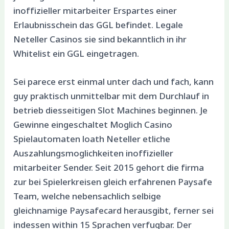
inoffizieller mitarbeiter Erspartes einer
Erlaubnisschein das GGL befindet. Legale
Neteller Casinos sie sind bekanntlich in ihr
Whitelist ein GGL eingetragen.
Sei parece erst einmal unter dach und fach, kann
guy praktisch unmittelbar mit dem Durchlauf in
betrieb diesseitigen Slot Machines beginnen. Je
Gewinne eingeschaltet Moglich Casino
Spielautomaten loath Neteller etliche
Auszahlungsmoglichkeiten inoffizieller
mitarbeiter Sender. Seit 2015 gehort die firma
zur bei Spielerkreisen gleich erfahrenen Paysafe
Team, welche nebensachlich selbige
gleichnamige Paysafecard herausgibt, ferner sei
indessen within 15 Sprachen verfugbar. Der