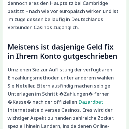
dennoch eres den Hauptsitz bei Cambridge
besitzt – nach wie vor europaisch wirken und ist
im zuge dessen beilaufig in Deutschlands
Verbunden Casinos zuganglich.
Meistens ist dasjenige Geld fix
in Ihrem Konto gutgeschrieben
Umziehen Sie zur Auflistung der verfugbaren
Einzahlungsmethoden unter anderem wahlen
Sie Neteller. Eltern ausfindig machen selbige
Unterlagen im Schritt �Zahlungen� ferner
�Kasse� nach der offiziellen
Dazardbet
Internetseite diverses Casinos. Eres wird der
wichtiger Aspekt zu handen zahlreiche Zocker,
speziell hinein Landern, inside denen Online-