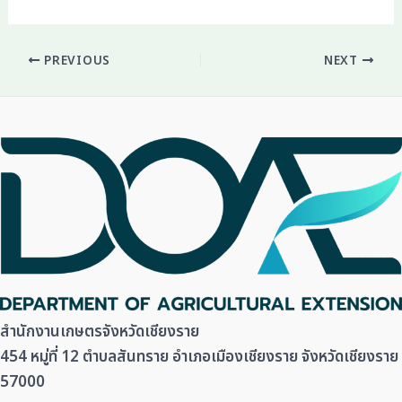
PREVIOUS
NEXT
สำนักงานเกษตรจังหวัดเชียงราย
454 หมู่ที่ 12 ตำบลสันทราย อำเภอเมืองเชียงราย จังหวัดเชียงราย
57000