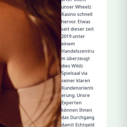
unser Wheelz
Kasino schnell
hervor. Etwas
seit dieser zeit
2019 unter
einem
Handelszentru
m überzeugt
dies Wildz
Spielsaal via
seiner klaren
Kundenorienti
erung. Unsre
Experten
können Ihnen
das Durchgang
damit Echtgeld