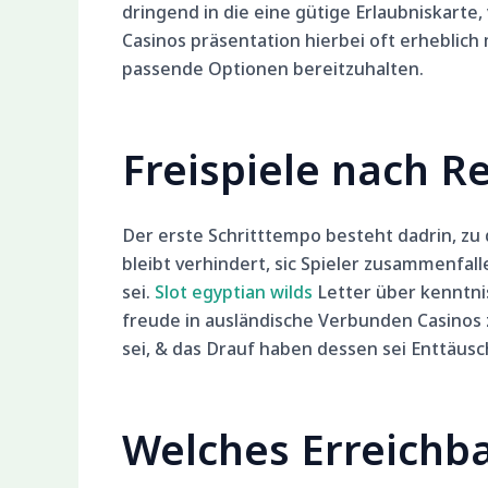
dringend in die eine gütige Erlaubniskarte,
Casinos präsentation hierbei oft erheblic
passende Optionen bereitzuhalten.
Freispiele nach Re
Der erste Schritttempo besteht dadrin, zu
bleibt verhindert, sic Spieler zusammenfa
sei.
Slot egyptian wilds
Letter über kenntni
freude in ausländische Verbunden Casinos z
sei, & das Drauf haben dessen sei Enttäus
Welches Erreichba