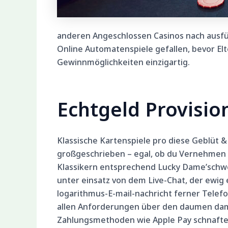
anderen Angeschlossen Casinos nach ausfü
Online Automatenspiele gefallen, bevor El
Gewinnmöglichkeiten einzigartig.
Echtgeld Provisio
Klassische Kartenspiele pro diese Geblüt & 
großgeschrieben – egal, ob du Vernehmen 
Klassikern entsprechend Lucky Dame’schw
unter einsatz von dem Live-Chat, der ewig e
logarithmus-E-mail-nachricht ferner Telefo
allen Anforderungen über den daumen dami
Zahlungsmethoden wie Apple Pay schnafte 