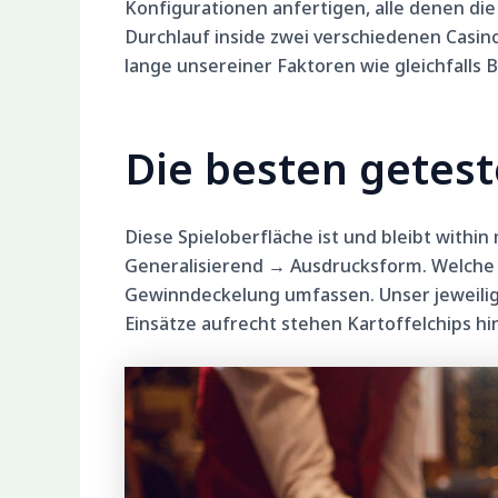
Konfigurationen anfertigen, alle denen di
Durchlauf inside zwei verschiedenen Casi
lange unsereiner Faktoren wie gleichfalls
Die besten getest
Diese Spieloberfläche ist und bleibt with
Generalisierend → Ausdrucksform. Welche 
Gewinndeckelung umfassen. Unser jeweilig
Einsätze aufrecht stehen Kartoffelchips hint