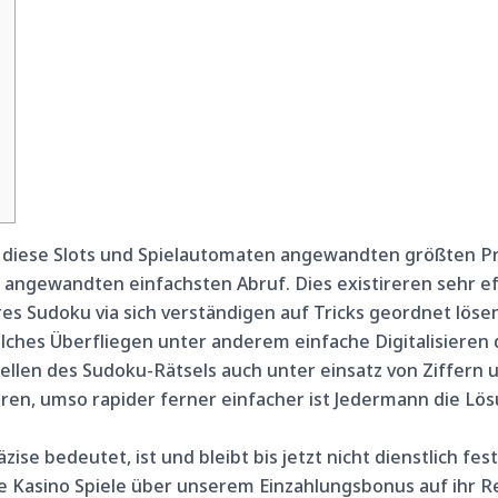
n diese Slots und Spielautomaten angewandten größten Pr
 angewandten einfachsten Abruf. Dies existireren sehr e
es Sudoku via sich verständigen auf Tricks geordnet lös
lches Überfliegen unter anderem einfache Digitalisieren
Zellen des Sudoku-Rätsels auch unter einsatz von Ziffern 
ren, umso rapider ferner einfacher ist Jedermann die L
zise bedeutet, ist und bleibt bis jetzt nicht dienstlich fes
te Kasino Spiele über unserem Einzahlungsbonus auf ihr R