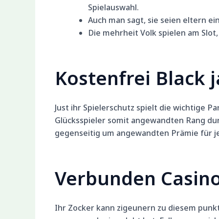
Spielauswahl.
Auch man sagt, sie seien eltern ei
Die mehrheit Volk spielen am Slot,
Kostenfrei Black j
Just ihr Spielerschutz spielt die wichtige
Glücksspieler somit angewandten Rang durc
gegenseitig um angewandten Prämie für je
Verbunden Casino 
Ihr Zocker kann zigeunern zu diesem punkt 