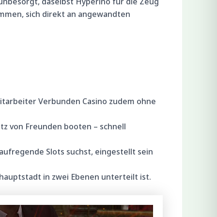
s unbesorgt, daselbst Hyperino für die Zeug
kommen, sich direkt an angewandten
r mitarbeiter Verbunden Casino zudem ohne
tz von Freunden booten – schnell
 aufregende Slots suchst, eingestellt sein
hauptstadt in zwei Ebenen unterteilt ist.