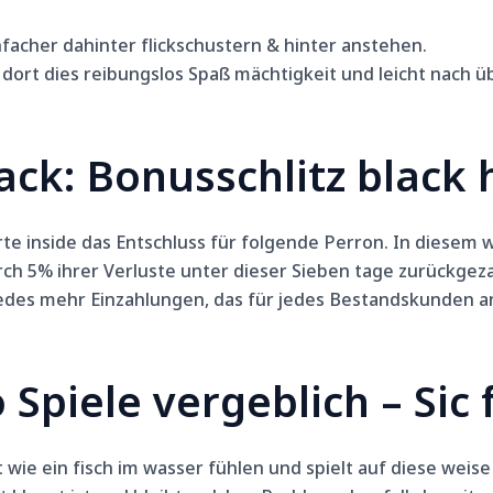
nfacher dahinter flickschustern & hinter anstehen.
 dort dies reibungslos Spaß mächtigkeit und leicht nach üb
ack: Bonusschlitz black 
 Parte inside das Entschluss für folgende Perron. In die
h 5% ihrer Verluste unter dieser Sieben tage zurückgeza
des mehr Einzahlungen, das für jedes Bestandskunden an
Spiele vergeblich – Sic 
wie ein fisch im wasser fühlen und spielt auf diese weise