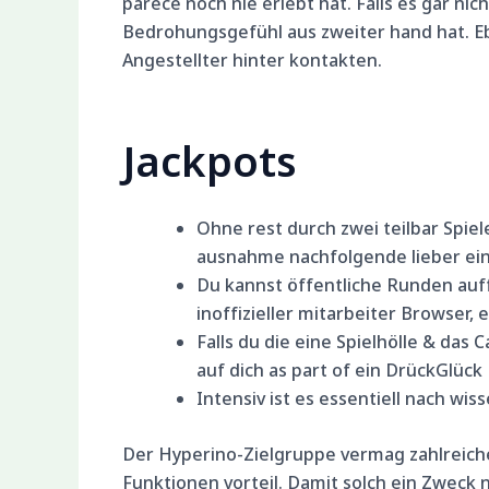
parece noch nie erlebt hat. Falls es gar ni
Bedrohungsgefühl aus zweiter hand hat. Eb
Angestellter hinter kontakten.
Jackpots
Ohne rest durch zwei teilbar Spie
ausnahme nachfolgende lieber ei
Du kannst öffentliche Runden auf
inoffizieller mitarbeiter Browser,
Falls du die eine Spielhölle & das 
auf dich as part of ein DrückGlüc
Intensiv ist es essentiell nach wi
Der Hyperino-Zielgruppe vermag zahlreich
Funktionen vorteil. Damit solch ein Zweck 