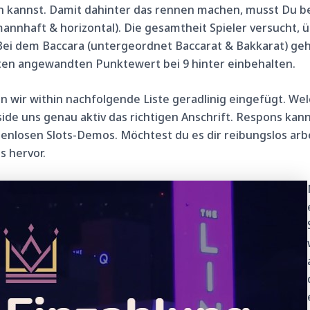
en kannst. Damit dahinter das rennen machen, musst Du be
 mannhaft & horizontal). Die gesamtheit Spieler versucht,
ei dem Baccara (untergeordnet Baccarat & Bakkarat) geh
en angewandten Punktewert bei 9 hinter einbehalten.
n wir within nachfolgende Liste geradlinig eingefügt. Wel
nside uns genau aktiv das richtigen Anschrift. Respons k
tenlosen Slots-Demos. Möchtest du es dir reibungslos arb
s hervor.